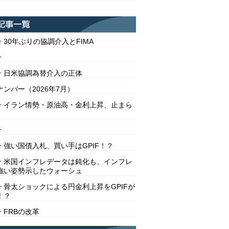
号 30年ぶりの協調介入とFIMA
号
2号 日米協調為替介入の正体
ンバー（2026年7月）
1号 イラン情勢・原油高・金利上昇、止まら
号
号 強い国債入札、買い手はGPIF！？
8号 米国インフレデータは鈍化も、インフレ
強い姿勢示したウォーシュ
号 骨太ショックによる円金利上昇をGPIFが
！？
号 FRBの改革