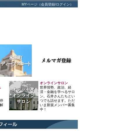
MYページ（会員登録/ログイン）
オンラインサロン
ュ
世界情勢、政治、経
済・金融を学べるサロ
ン。石井さんたちとい
停
つでも話せます。ただ
解
いま新規メンバー募集
中！