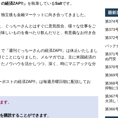
の経済ZAP!!」
を執筆している
Salt
です。
、独立後も金融マーケットに向き合ってきました。
第374
た、ぐっちーさんとはすぐに意気投合、様々な仕事をご
第373
美味しいものを食べたり飲んだりと、有意義なお付き合
第37
バックナ
で「週刊ぐっちーさんの経済ZAP!!」は休止いたしまし
第37
継ぐことになりました。メルマガでは、主に米国経済の
ぬ円安
きたノウハウを活かしつつ、深く、時にマニアックな分
第370
第369
ーポストの経済ZAP!!」は毎週月曜日朝に配信してお
第36
抑制に
第367
火消し
ます
。
第366
を購読することができます
。