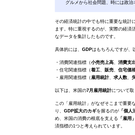
グルメから社会問題、時には政治
その経済統計の中でも特に重要な統計
ます。特に重視するのが、実際の経済
なデータを集計したものです。
具体的には、
GDP
はもちろんですが、
・消費関連指標（
小売売上高
、
消費支
・住宅関連指標（
着工
、
販売
、
住宅価
・雇用関連指標（
雇用統計
、
求人数
、
以下は、米国の
7月雇用統計
について取
この「雇用統計」がなぜそこまで重要な
り、
GDP拡大のカギ
を握るのが
「個人
め、米国の消費の根底を支える
「雇用
済指標の1つと考えられています。