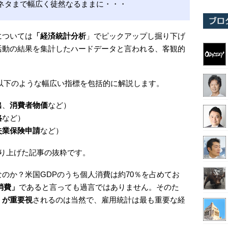
ネタまで幅広く徒然なるままに・・・
については
「経済統計分析
」でピックアップし掘り下げ
活動の結果を集計したハードデータと言われる、客観的
以下のような幅広い指標を包括的に解説します。
出
、
消費者物価
など）
格
など）
失業保険申請
など）
り上げた記事の抜粋です。
のか？米国GDPのうち個人消費は約70％を占めてお
消費」
であると言っても過言ではありません。そのた
」が重要視
されるのは当然で、雇用統計は最も重要な経