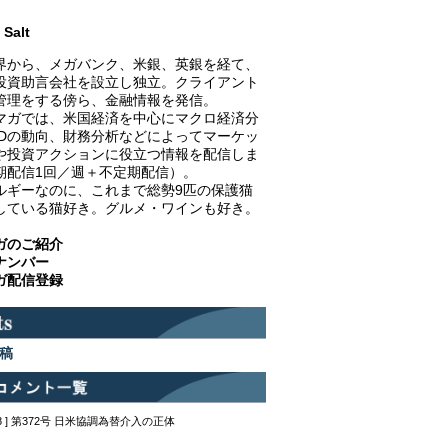
Salt
界から、メガバンク、米銀、英銀を経て、
投資助言会社を設立し独立。クライアント
管理をする傍ら、金融情報を発信。
マガでは、米国経済を中心にマクロ経済分
EDの動向、財務分析などによってマーケッ
や投資アクションに役立つ情報を配信しま
期配信1回／週＋不定期配信）。
ルギーなのに、これまで総勢9匹の保護猫
している猫好き。グルメ・ワインも好き。
ガのご紹介
ナンバー
ガ配信登録
稿
12:48 ] 第372号 日米協調為替介入の正体