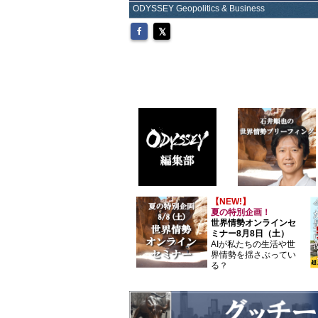
ODYSSEY Geopolitics & Business
【NEW!】
夏の特別企画！
世界情勢オンラインセ
ミナー8月8日（土）
AIが私たちの生活や世
界情勢を揺さぶってい
る？