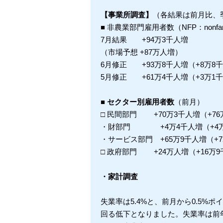
【事業所調査】
（各結果は前月比、
■ 非農業部門雇用者数（NFP：nonfarm p
7月結果 +94万3千人増
（市場予想 +87万人増）
6月修正 +93万8千人増（+8万8
5月修正 +61万4千人増（+3万1
■ セクター別雇用者数
（前月）
□ 民間部門 +70万3千人増（+76
・財部門 +4万4千人増（+4万
・サービス部門 +65万9千人増（+7
□ 政府部門 +24万人増（+16万
・家計調査
失業率は5.4%と、前月から0.5
回る低下となりました。失業率は前年同月