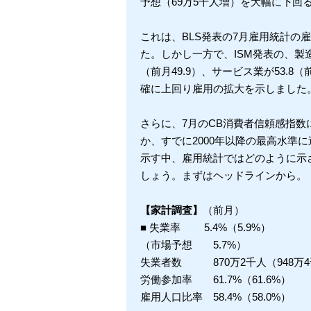
予想（69万5千人増）を大幅に下回
これは、BLS発表の7月雇用統計の
た。しかし一方で、ISM発表の、製
（前月49.9）、サービス業が53.8
確に上回り雇用の拡大を示しました
さらに、7月のCB消費者信頼感指
か、すでに2000年以降の最高水準
示す中、雇用統計ではどのように示
しょう。まずはヘッドラインから。
【家計調査】
（前月）
■ 失業率 5.4%（5.9%）
（市場予想 5.7%）
失業者数 870万2千人（948万
労働参加率 61.7%（61.6%）
雇用人口比率 58.4%（58.0%）