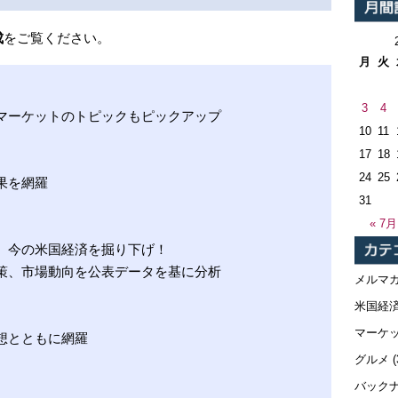
成
をご覧ください。
月
火
3
4
マーケットのトピックもピックアップ
10
11
17
18
24
25
果を網羅
31
« 7月
。今の米国経済を掘り下げ！
策、市場動向を公表データを基に分析
メルマ
米国経
マーケ
想とともに網羅
グルメ
(
バック