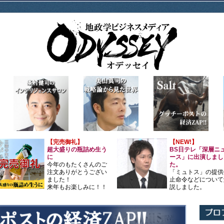
【完売御礼】
【NEW!】
超大盛りの瓶詰め生う
BS日テレ「深層ニ
に
ース」に出演しまし
今年のもたくさんのご
た。
注文ありがとうござい
「ミュトス」の提供
ました！
止命令などについて
来年もお楽しみに！！
説しました。