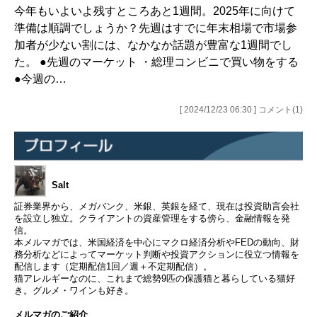
今年もいよいよ残すところあと1週間。2025年に向けて
準備は順調でしょうか？先週はすでに年末相場で市場参
加者が少ない割には、なかなか話題が豊富な1週間でし
た。 ●先週のマーケット ・総理コンビニで買い物をする
●今週の…
[ 2024/12/23 06:30 ] コメント(1)
Salt
証券業界から、メガバンク、米銀、英銀を経て、現在は投資助言会社
を設立し独立。クライアントの資産管理をする傍ら、金融情報を発
信。
本メルマガでは、米国経済を中心にマクロ経済分析やFEDの動向、財
務分析などによってマーケット判断や投資アクションに役立つ情報を
配信します（定期配信1回／週＋不定期配信）。
猫アレルギーなのに、これまで総勢9匹の保護猫と暮らしている猫好
き。グルメ・ワインも好き。
メルマガのご紹介