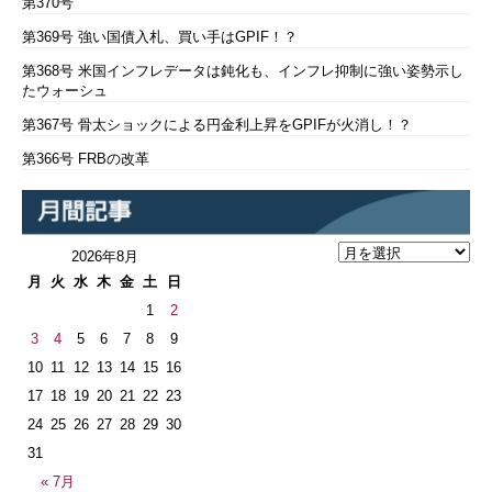
第370号
第369号 強い国債入札、買い手はGPIF！？
第368号 米国インフレデータは鈍化も、インフレ抑制に強い姿勢示し
たウォーシュ
第367号 骨太ショックによる円金利上昇をGPIFが火消し！？
第366号 FRBの改革
2026年8月
月
火
水
木
金
土
日
1
2
3
4
5
6
7
8
9
10
11
12
13
14
15
16
17
18
19
20
21
22
23
24
25
26
27
28
29
30
31
« 7月