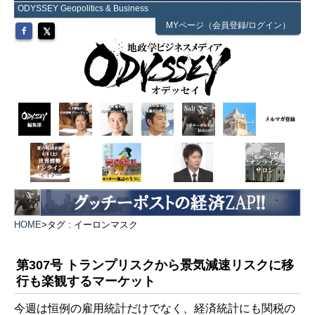
ODYSSEY Geopolitics & Business
MYページ（会員登録/ログイン）
HOME
>
タグ : イーロンマスク
第307号 トランプリスクから景気減速リスクに移
行も楽観するマーケット
今週は恒例の雇用統計だけでなく、経済統計にも関税の