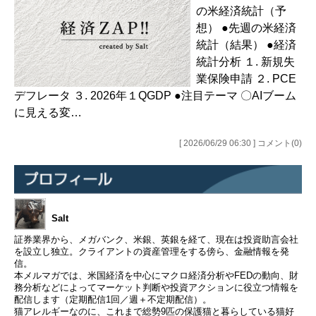
の米経済統計（予
想） ●先週の米経済
統計（結果） ●経済
統計分析 １. 新規失
業保険申請 ２. PCE
デフレータ ３. 2026年１QGDP ●注目テーマ 〇AIブーム
に見える変…
[ 2026/06/29 06:30 ] コメント(0)
Salt
証券業界から、メガバンク、米銀、英銀を経て、現在は投資助言会社
を設立し独立。クライアントの資産管理をする傍ら、金融情報を発
信。
本メルマガでは、米国経済を中心にマクロ経済分析やFEDの動向、財
務分析などによってマーケット判断や投資アクションに役立つ情報を
配信します（定期配信1回／週＋不定期配信）。
猫アレルギーなのに、これまで総勢9匹の保護猫と暮らしている猫好