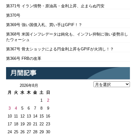
第371号 イラン情勢・原油高・金利上昇、止まらぬ円安
第370号
第369号 強い国債入札、買い手はGPIF！？
第368号 米国インフレデータは鈍化も、インフレ抑制に強い姿勢示し
たウォーシュ
第367号 骨太ショックによる円金利上昇をGPIFが火消し！？
第366号 FRBの改革
2026年8月
月
火
水
木
金
土
日
1
2
3
4
5
6
7
8
9
10
11
12
13
14
15
16
17
18
19
20
21
22
23
24
25
26
27
28
29
30