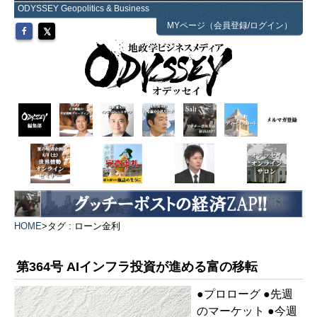
ODYSSEY Geopolitics & Business
MYページ（会員登録/ログイン）
HOME
>
タグ : ローン金利
第364号 AIインフラ投資が進める富の移転
●プロローグ ●先週
のマーケット ●今週