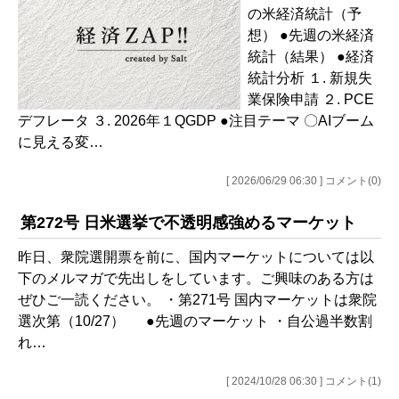
の米経済統計（予
想） ●先週の米経済
統計（結果） ●経済
統計分析 １. 新規失
業保険申請 ２. PCE
デフレータ ３. 2026年１QGDP ●注目テーマ 〇AIブーム
に見える変…
[ 2026/06/29 06:30 ] コメント(0)
第272号 日米選挙で不透明感強めるマーケット
昨日、衆院選開票を前に、国内マーケットについては以
下のメルマガで先出しをしています。ご興味のある方は
ぜひご一読ください。 ・第271号 国内マーケットは衆院
選次第（10/27） ●先週のマーケット ・自公過半数割
れ…
[ 2024/10/28 06:30 ] コメント(1)