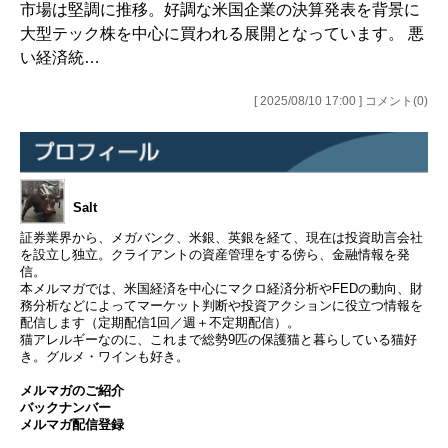
市場は堅調に推移。好調な米国企業の決算発表を背景に
大型テック株を中心に買われる展開となっています。 悪
い経済統…
[ 2025/08/10 17:00 ] コメント(0)
Salt
証券業界から、メガバンク、米銀、英銀を経て、現在は投資助言会社
を設立し独立。クライアントの資産管理をする傍ら、金融情報を発
信。
本メルマガでは、米国経済を中心にマクロ経済分析やFEDの動向、財
務分析などによってマーケット判断や投資アクションに役立つ情報を
配信します（定期配信1回／週＋不定期配信）。
猫アレルギーなのに、これまで総勢9匹の保護猫と暮らしている猫好
き。グルメ・ワインも好き。
メルマガのご紹介
バックナンバー
メルマガ配信登録