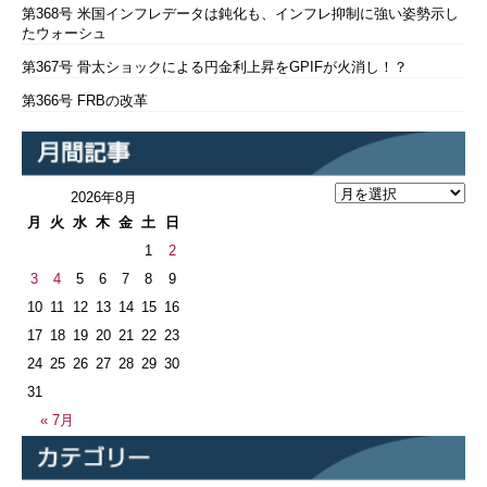
第368号 米国インフレデータは鈍化も、インフレ抑制に強い姿勢示し
たウォーシュ
第367号 骨太ショックによる円金利上昇をGPIFが火消し！？
第366号 FRBの改革
2026年8月
月
火
水
木
金
土
日
1
2
3
4
5
6
7
8
9
10
11
12
13
14
15
16
17
18
19
20
21
22
23
24
25
26
27
28
29
30
31
« 7月