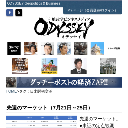
ODYSSEY Geopolitics & Business
MYページ（会員登録/ログイン）
HOME
>
タグ : 日米関税交渉
先週のマーケット（7月21日～25日）
先週のマーケット。
●東証の定点観測