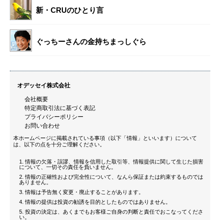
新・CRUのひとり言
ぐっちーさんの金持ちまっしぐら
オデッセイ株式会社
会社概要
特定商取引法に基づく表記
プライバシーポリシー
お問い合わせ
本ホームページに掲載されている事項（以下「情報」といいます）について
は、以下の点を十分ご理解ください。
情報の欠落・誤謬、情報を信用した取引等、情報提供に関して生じた損害
について、一切その責任を負いません。
情報の正確性および完全性について、なんら保証または約束するものでは
ありません。
情報は予告無く変更・廃止することがあります。
情報の提供は投資の勧誘を目的としたものではありません。
投資の決定は、あくまでもお客様ご自身の判断と責任でおこなってくださ
い。