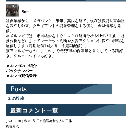
Salt
証券業界から、メガバンク、米銀、英銀を経て、現在は投資助言会社
を設立し独立。クライアントの資産管理をする傍ら、金融情報を発
信。
本メルマガでは、米国経済を中心にマクロ経済分析やFEDの動向、財
務分析などによってマーケット判断や投資アクションに役立つ情報を
配信します（定期配信1回／週＋不定期配信）。
猫アレルギーなのに、これまで総勢9匹の保護猫と暮らしている猫好
き。グルメ・ワインも好き。
メルマガのご紹介
バックナンバー
メルマガ配信登録
の投稿
[ 8/3 12:48 ] 第372号 日米協調為替介入の正体
為替介入