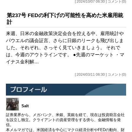
[ 2024/10/07 06:30 ] コメント(0)
第237号 FEDの利下げの可能性を高めた米雇用統
計
来週、日米の金融政策決定会合を控える中、雇用統計や
パウエルの議会証言、さらに日銀のリークも飛び出しま
した。それぞれ、さっそく見ていきましょう。 それで
は、今週のアウトラインです。 ●先週のマーケット ・マ
イナス金利解…
[ 2024/03/11 06:30 ] コメント(0)
Salt
証券業界から、メガバンク、米銀、英銀を経て、現在は投資助言会社
を設立し独立。クライアントの資産管理をする傍ら、金融情報を発
信。
本メルマガでは、米国経済を中心にマクロ経済分析やFEDの動向、財