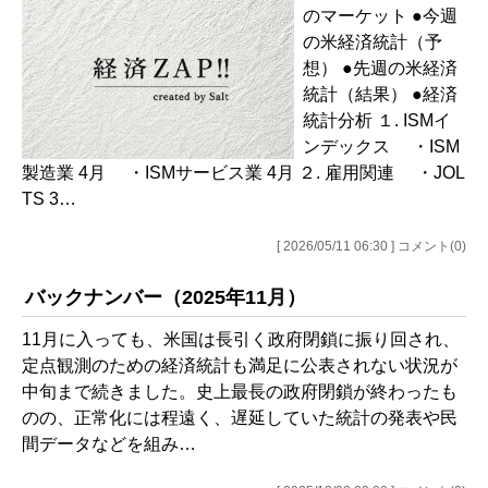
のマーケット ●今週
の米経済統計（予
想） ●先週の米経済
統計（結果） ●経済
統計分析 １. ISMイ
ンデックス ・ISM
製造業 4月 ・ISMサービス業 4月 ２. 雇用関連 ・JOL
TS 3…
[ 2026/05/11 06:30 ] コメント(0)
バックナンバー（2025年11月）
11月に入っても、米国は長引く政府閉鎖に振り回され、
定点観測のための経済統計も満足に公表されない状況が
中旬まで続きました。史上最長の政府閉鎖が終わったも
のの、正常化には程遠く、遅延していた統計の発表や民
間データなどを組み…