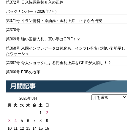
第372号 日米協調為替介入の正体
バックナンバー（2026年7月）
第371号 イラン情勢・原油高・金利上昇、止まらぬ円安
第370号
第369号 強い国債入札、買い手はGPIF！？
第368号 米国インフレデータは鈍化も、インフレ抑制に強い姿勢示し
たウォーシュ
第367号 骨太ショックによる円金利上昇をGPIFが火消し！？
第366号 FRBの改革
2026年8月
月
火
水
木
金
土
日
1
2
3
4
5
6
7
8
9
10
11
12
13
14
15
16