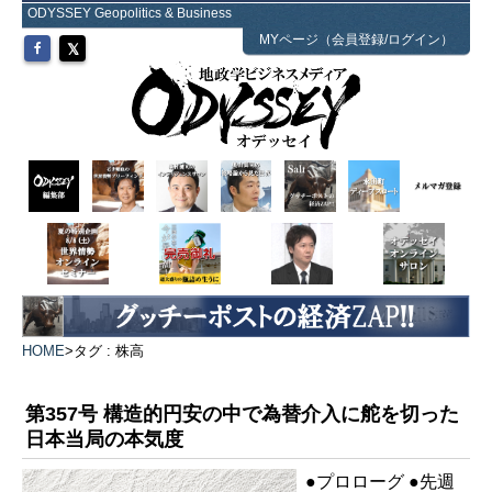
ODYSSEY Geopolitics & Business
MYページ（会員登録/ログイン）
HOME
>
タグ : 株高
第357号 構造的円安の中で為替介入に舵を切った
日本当局の本気度
●プロローグ ●先週