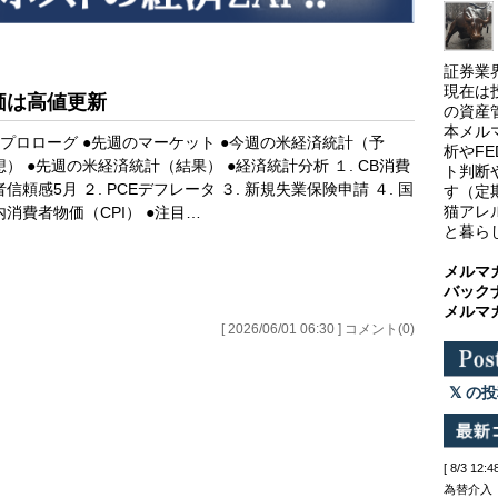
証券業
現在は
価は高値更新
の資産
本メル
●プロローグ ●先週のマーケット ●今週の米経済統計（予
析やF
想） ●先週の米経済統計（結果） ●経済統計分析 １. CB消費
ト判断
者信頼感5月 ２. PCEデフレータ ３. 新規失業保険申請 ４. 国
す（定
猫アレ
内消費者物価（CPI） ●注目…
と暮ら
メルマ
バック
メルマ
[ 2026/06/01 06:30 ] コメント(0)
の投
[ 8/3 
為替介入