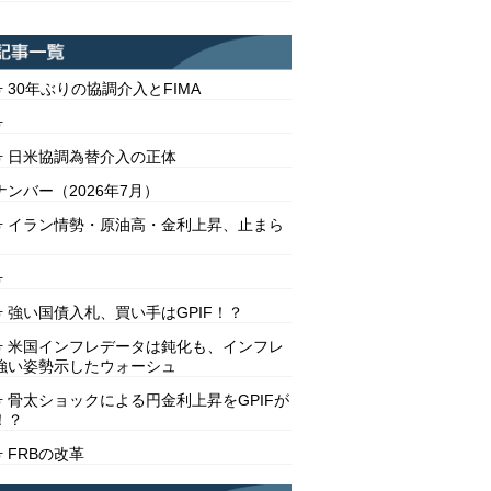
号 30年ぶりの協調介入とFIMA
号
2号 日米協調為替介入の正体
ンバー（2026年7月）
1号 イラン情勢・原油高・金利上昇、止まら
号
号 強い国債入札、買い手はGPIF！？
8号 米国インフレデータは鈍化も、インフレ
強い姿勢示したウォーシュ
号 骨太ショックによる円金利上昇をGPIFが
！？
号 FRBの改革