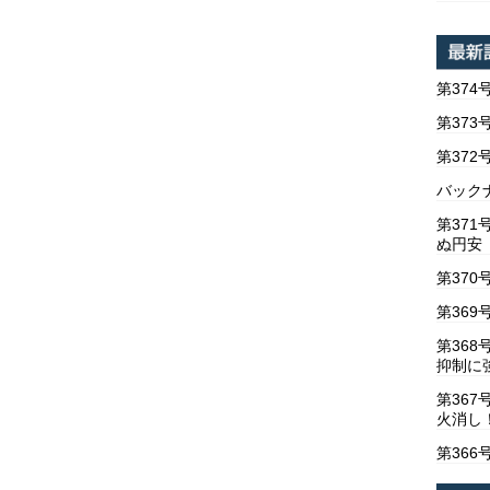
第374
第373
第37
バックナ
第37
ぬ円安
第370
第369
第36
抑制に
第367
火消し
第366