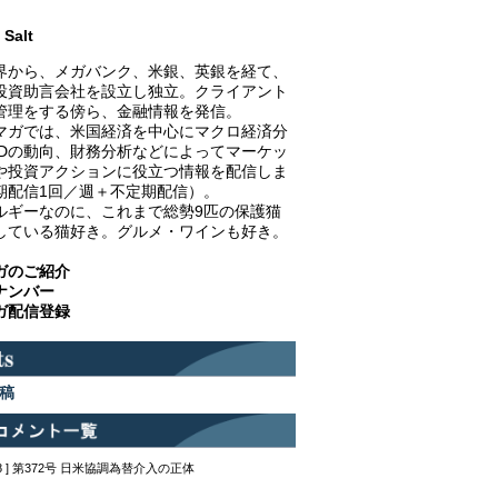
Salt
界から、メガバンク、米銀、英銀を経て、
投資助言会社を設立し独立。クライアント
管理をする傍ら、金融情報を発信。
マガでは、米国経済を中心にマクロ経済分
EDの動向、財務分析などによってマーケッ
や投資アクションに役立つ情報を配信しま
期配信1回／週＋不定期配信）。
ルギーなのに、これまで総勢9匹の保護猫
している猫好き。グルメ・ワインも好き。
ガのご紹介
ナンバー
ガ配信登録
稿
12:48 ] 第372号 日米協調為替介入の正体