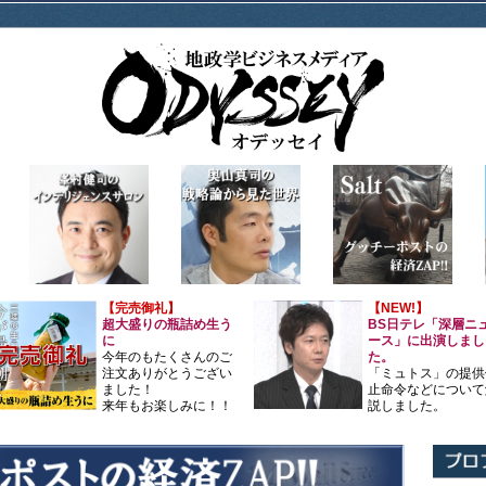
【完売御礼】
【NEW!】
超大盛りの瓶詰め生う
BS日テレ「深層ニ
に
ース」に出演しまし
今年のもたくさんのご
た。
注文ありがとうござい
「ミュトス」の提供
ました！
止命令などについて
来年もお楽しみに！！
説しました。