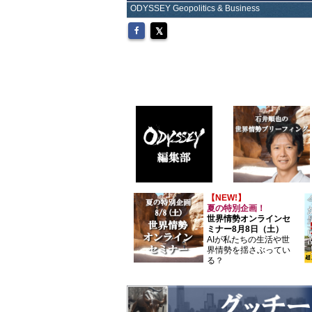
ODYSSEY Geopolitics & Business
【NEW!】
夏の特別企画！
世界情勢オンラインセ
ミナー8月8日（土）
AIが私たちの生活や世
界情勢を揺さぶってい
る？