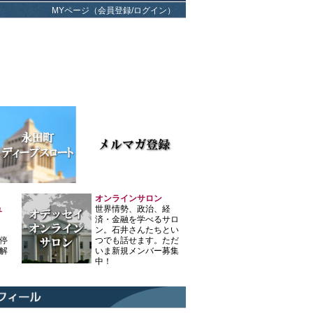
MYページ（会員登録/ログイン）
オンラインサロン
ュ
世界情勢、政治、経
済・金融を学べるサロ
ン。石井さんたちとい
停
つでも話せます。ただ
解
いま新規メンバー募集
中！