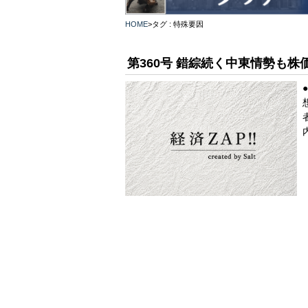
HOME
>
タグ : 特殊要因
第360号 錯綜続く中東情勢も株