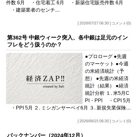
件数 6月 ・住宅着工 6月 ・新築住宅販売件数 6月
・建築業者のセンチ…
[ 2026/07/27 06:30 ] コメント(0)
第362号 中銀ウィーク突入、各中銀は足元のイン
フレをどう扱うのか？
●プロローグ ●先週
のマーケット ●今週
の米経済統計（予
想） ●先週の米経済
統計（結果） ●経済
統計分析 １. 米5月C
PI・PPI ・CPI 5月
・PPI 5月 ２. ミシガンサーベイ6月 ３. 新規失業保険…
[ 2026/06/15 06:30 ] コメント(0)
バックナンバー（2024年12月）