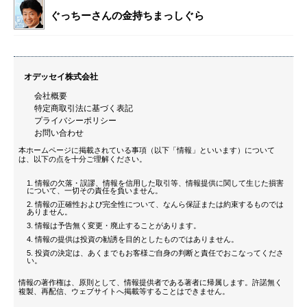
ぐっちーさんの金持ちまっしぐら
オデッセイ株式会社
会社概要
特定商取引法に基づく表記
プライバシーポリシー
お問い合わせ
本ホームページに掲載されている事項（以下「情報」といいます）について
は、以下の点を十分ご理解ください。
情報の欠落・誤謬、情報を信用した取引等、情報提供に関して生じた損害
について、一切その責任を負いません。
情報の正確性および完全性について、なんら保証または約束するものでは
ありません。
情報は予告無く変更・廃止することがあります。
情報の提供は投資の勧誘を目的としたものではありません。
投資の決定は、あくまでもお客様ご自身の判断と責任でおこなってくださ
い。
情報の著作権は、原則として、情報提供者である著者に帰属します。許諾無く
複製、再配信、ウェブサイトへ掲載等することはできません。