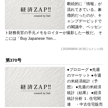
断続的に「情報」が
流れてきている。象
徴的だったのが、キ
ャンプデービッドで
の閣議中、ベッセン
ト財務長官の手元メモをロイターが撮影した一枚だ。 そ
こには「Buy Japanese Yen…
[ 2026/08/04 16:30 ] コメント(0)
第370号
●プロローグ ●先週
のマーケット ●今週
の米経済統計（予
想） ●先週の米経済
統計（結果） ●経済
統計分析 １. 住宅関
連 ・中古住宅販売