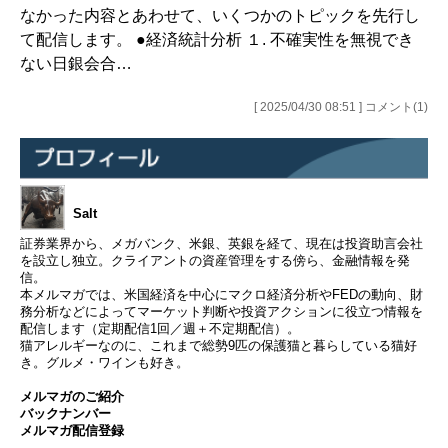
なかった内容とあわせて、いくつかのトピックを先行し
て配信します。 ●経済統計分析 １. 不確実性を無視でき
ない日銀会合…
[ 2025/04/30 08:51 ] コメント(1)
Salt
証券業界から、メガバンク、米銀、英銀を経て、現在は投資助言会社
を設立し独立。クライアントの資産管理をする傍ら、金融情報を発
信。
本メルマガでは、米国経済を中心にマクロ経済分析やFEDの動向、財
務分析などによってマーケット判断や投資アクションに役立つ情報を
配信します（定期配信1回／週＋不定期配信）。
猫アレルギーなのに、これまで総勢9匹の保護猫と暮らしている猫好
き。グルメ・ワインも好き。
メルマガのご紹介
バックナンバー
メルマガ配信登録