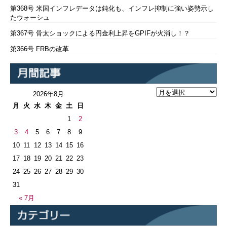
第368号 米国インフレデータは鈍化も、インフレ抑制に強い姿勢示し
たウォーシュ
第367号 骨太ショックによる円金利上昇をGPIFが火消し！？
第366号 FRBの改革
2026年8月
月
火
水
木
金
土
日
1
2
3
4
5
6
7
8
9
10
11
12
13
14
15
16
17
18
19
20
21
22
23
24
25
26
27
28
29
30
31
« 7月