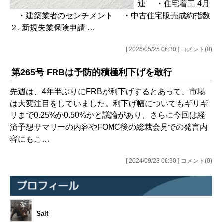
連 ・住宅着工 4月
・建築業者のセンチメント ・中古住宅販売成約指数
２. 新規失業保険申請 …
[ 2026/05/25 06:30 ] コメント(0)
第265号 FRBは予防的積極利下げを敢行
先週は、4年半ぶりにFRBが利下げするとあって、市場
は大変注目をしていました。利下げ幅についてもギリギ
リまで0.25%か0.50%かと議論があり、さらに今回は経
済予想サマリーの内容やFOMC後の総裁会見での発言内
容にもこ…
[ 2024/09/23 06:30 ] コメント(0)
Salt