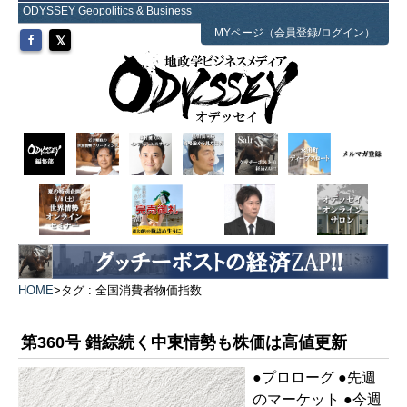
ODYSSEY Geopolitics & Business
MYページ（会員登録/ログイン）
HOME
>
タグ : 全国消費者物価指数
第360号 錯綜続く中東情勢も株価は高値更新
●プロローグ ●先週
のマーケット ●今週