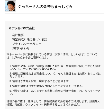
ぐっちーさんの金持ちまっしぐら
オデッセイ株式会社
会社概要
特定商取引法に基づく表記
プライバシーポリシー
お問い合わせ
本ホームページに掲載されている事項（以下「情報」といいます）について
は、以下の点を十分ご理解ください。
情報の欠落・誤謬、情報を信用した取引等、情報提供に関して生じた損害
について、一切その責任を負いません。
情報の正確性および完全性について、なんら保証または約束するものでは
ありません。
情報は予告無く変更・廃止することがあります。
情報の提供は投資の勧誘を目的としたものではありません。
投資の決定は、あくまでもお客様ご自身の判断と責任でおこなってくださ
い。
情報の著作権は、原則として、情報提供者である著者に帰属します。許諾無く
複製、再配信、ウェブサイトへ掲載等することはできません。