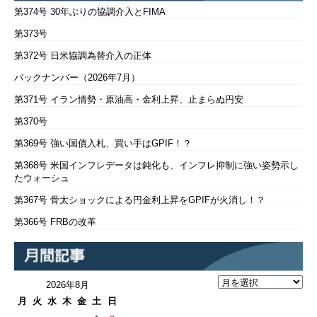
第374号 30年ぶりの協調介入とFIMA
第373号
第372号 日米協調為替介入の正体
バックナンバー（2026年7月）
第371号 イラン情勢・原油高・金利上昇、止まらぬ円安
第370号
第369号 強い国債入札、買い手はGPIF！？
第368号 米国インフレデータは鈍化も、インフレ抑制に強い姿勢示し
たウォーシュ
第367号 骨太ショックによる円金利上昇をGPIFが火消し！？
第366号 FRBの改革
2026年8月
月
火
水
木
金
土
日