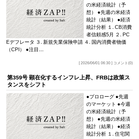
の米経済統計（予
想） ●先週の米経済
統計（結果） ●経済
統計分析 １. CB消費
者信頼感5月 ２. PC
Eデフレータ ３. 新規失業保険申請 ４. 国内消費者物価
（CPI） ●注目…
[ 2026/06/01 06:30 ] コメント(0)
第359号 顕在化するインフレ上昇、FRBは政策ス
タンスをシフト
●プロローグ ●先週
のマーケット ●今週
の米経済統計（予
想） ●先週の米経済
統計（結果） ●経済
統計分析 １. 住宅関