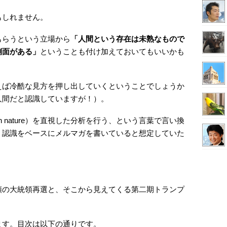
もしれません。
もらうという立場から
「人間という存在は未熟なもので
側面がある」
ということも付け加えておいてもいいかも
えば冷酷な見方を押し出していくということでしょうか
人間だと認識していますが！）。
 nature）を直視した分析を行う、という言葉で言い換
う認識をベースにメルマガを書いていると想定していた
領の大統領再選と、そこから見えてくる第二期トランプ
ます。目次は以下の通りです。