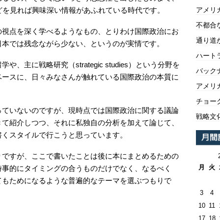
どを見れば興味深い情報があふれている時代です。
アメリ
不都合
の視点を深く学べるようなもの、とりわけ国際政治にお
通り道
日本では残念ながら少ない、というのが実情です。
ハートラ
主に戦略研究（strategic studies）という分野を
バックナ
ベースに、日々みなさんが触れている国際政治の本質に
アメリ
チョー
っていないのですが、現時点では国際政治に関する議論
戦略文
きて紹介しつつ、それに私独自の分析を加えて論じて、
書くスタイルで行こうと思っています。
りですが、ここで書いたことは後に本にまとめるための
月
火
時事的にタイミングの合うものだけでなく、なるべく
てもためになるような普遍的なテーマを選ぶつもりで
3
4
10
11
17
18