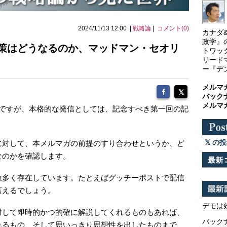
2024/11/13 12:00 |
戦略論
|
コメント(0)
カナダ
政学』
策はどうなるのか、マッドマン・セオリ
トワッ
リード
ー『デ
メルマ
バック
メルマ
号ですが、本格的な発信としては、記念すべき第一回の記
。
の投
に対して、本メルマガの前提のすり合わせというか、ど
なのかを確認します。
数多く存在しています。たとえばグッチーポストで配信
言えるでしょう。
デモは
対して即時的かつ的確に解説してくれるものもあれば、
バックナ
れるもの、そして思いっきり思想性を出したものまで、