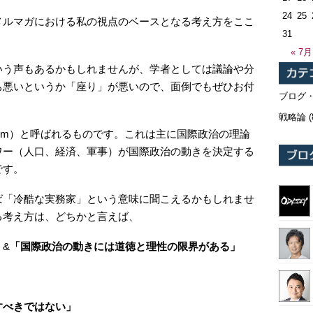
24
25
メルマガにおける私の視点のベースとなる考え方をここ
31
« 7月
いう声もあるかもしれませんが、学者としては議論や分
ち悪いというか「座り」が悪いので、面倒でもぜひお付
ブログ
戦略論
(
ism）と呼ばれるものです。これは主に国際政治の理論
ワー（人口、経済、軍事）が国際政治の動きを決定する
です。
ば「冷酷な実務家」という意味に聞こえるかもしれませ
る考え方は、どちかと言えば、
」
&
「国際政治の動きには道徳と理性の限界がある」
すべきではない」