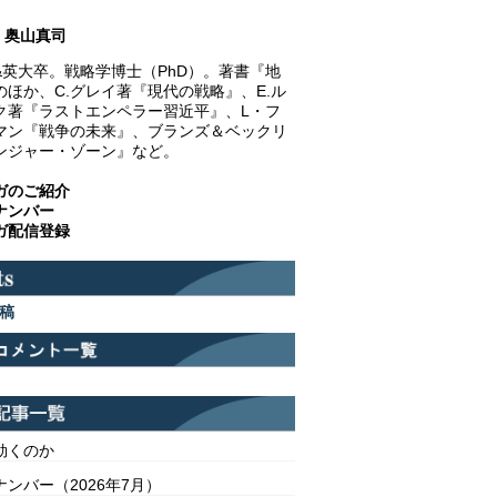
奥山真司
&英大卒。戦略学博士（PhD）。著書『地
のほか、C.グレイ著『現代の戦略』、E.ル
ク著『ラストエンペラー習近平』、L・フ
マン『戦争の未来』、ブランズ＆ベックリ
ンジャー・ゾーン』など。
ガのご紹介
ナンバー
ガ配信登録
稿
効くのか
ンバー（2026年7月）