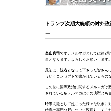
トランプ次期大統領の対外政
ー
奥山真司
です。メルマガとしては第2
事となります。よろしくお願いします
最初に、読者となって下さった皆さん
ういうコンセプトで書かれているもの
この世に国際政治に関するメルマガは
されている各メルマガはその典型とも
時事問題として起こった様々な現象に
特定の専門分野について深堀りしてく