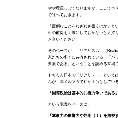
やや理屈っぽくなりますが、ここで本
で述べておきます。
「面倒なことをわざわざ書くのか」と
析の前提を明確にしておかないと気持
き合いください。
そのベースが、「リアリズム」（Real
家たちの多くに共有されている、「パ
要素である」ということを認める立場
もちろん日本で「リアリスト」といえ
んが、本メルマガで私が土台としてい
「国際政治は基本的に権力争いである
という認識をベースに、
「軍事力の影響力や効用（！）を無視