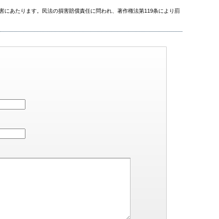
害にあたります。民法の損害賠償責任に問われ、著作権法第119条により罰