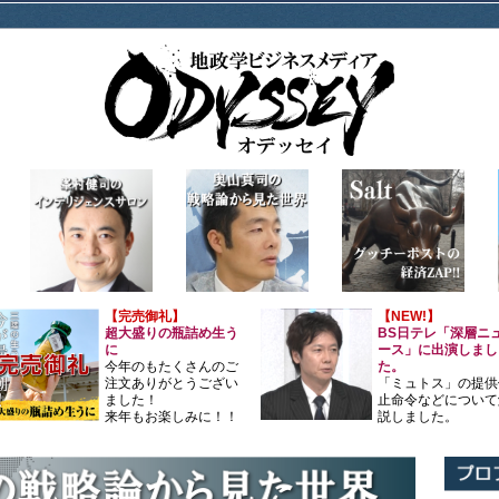
【完売御礼】
【NEW!】
超大盛りの瓶詰め生う
BS日テレ「深層ニ
に
ース」に出演しまし
今年のもたくさんのご
た。
注文ありがとうござい
「ミュトス」の提供
ました！
止命令などについて
来年もお楽しみに！！
説しました。