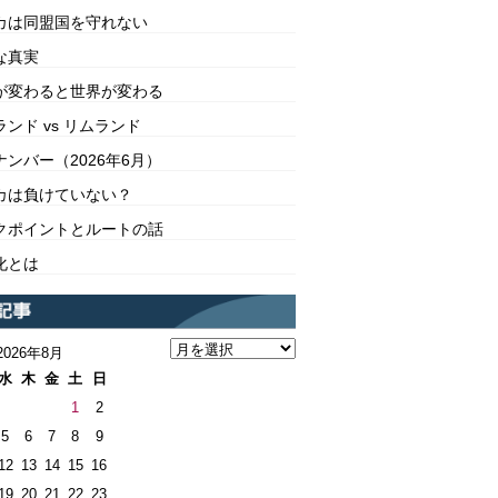
カは同盟国を守れない
な真実
が変わると世界が変わる
ンド vs リムランド
ンバー（2026年6月）
カは負けていない？
クポイントとルートの話
化とは
2026年8月
水
木
金
土
日
1
2
5
6
7
8
9
12
13
14
15
16
19
20
21
22
23