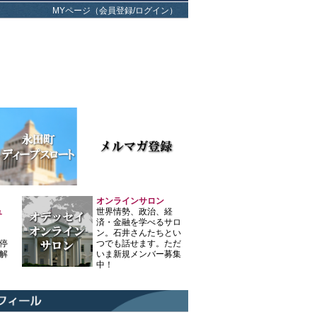
MYページ（会員登録/ログイン）
オンラインサロン
ュ
世界情勢、政治、経
済・金融を学べるサロ
ン。石井さんたちとい
停
つでも話せます。ただ
解
いま新規メンバー募集
中！