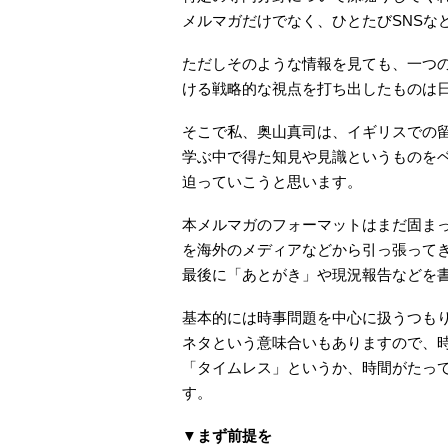
メルマガだけでなく、ひとたびSNSな
ただしそのような情報を見ても、一つ
ける戦略的な視点を打ち出したものは
そこで私、奥山真司は、イギリスでの留学や、
学ぶ中で得た知見や見識というものを
迫っていこうと思います。
本メルマガのフォーマットはまだ固ま
を海外のメディアなどから引っ張って
最後に「あとがき」や現況報告などを
基本的には時事問題を中心に扱うつも
ネタという意味合いもありますので、
「タイムレス」というか、時間がたっ
す。
▼まず前提を