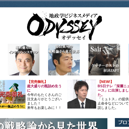
【完売御礼】
【NEW!】
超大盛りの瓶詰め生う
BS日テレ「深層ニ
に
ース」に出演しまし
今年のもたくさんのご
た。
注文ありがとうござい
「ミュトス」の提供
ました！
止命令などについて
来年もお楽しみに！！
説しました。