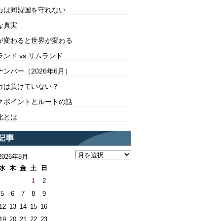
カは同盟国を守れない
な真実
が変わると世界が変わる
ンド vs リムランド
ンバー（2026年6月）
カは負けていない？
クポイントとルートの話
化とは
2026年8月
水
木
金
土
日
1
2
5
6
7
8
9
12
13
14
15
16
19
20
21
22
23