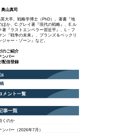
奥山真司
&英大卒。戦略学博士（PhD）。著書『地
のほか、C.グレイ著『現代の戦略』、E.ル
ク著『ラストエンペラー習近平』、L・フ
マン『戦争の未来』、ブランズ＆ベックリ
ンジャー・ゾーン』など。
ガのご紹介
ナンバー
ガ配信登録
稿
効くのか
ンバー（2026年7月）