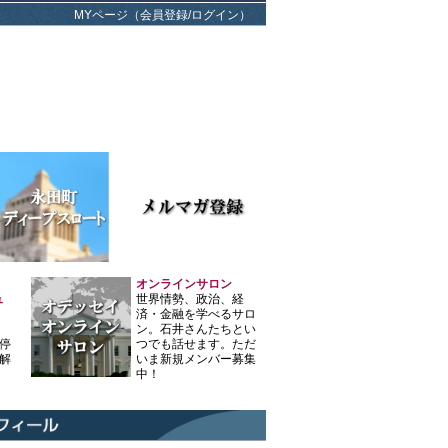
MYページ（会員登録/ログイン）
オンラインサロン
ュ
世界情勢、政治、経
済・金融を学べるサロ
ン。石井さんたちとい
停
つでも話せます。ただ
解
いま新規メンバー募集
中！