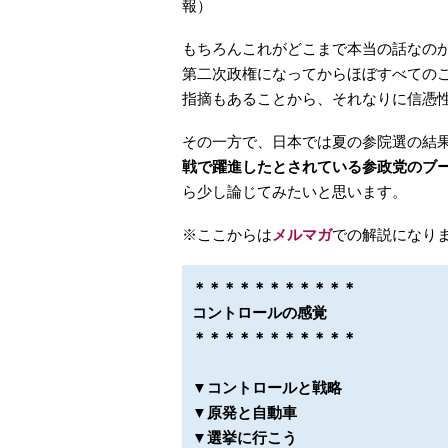
報）
もちろんこれがどこまで本当の話なの
第二次政権になってからほぼすべての
指摘もあることから、それなりに信憑
その一方で、日本では夏の参院選の結
戦で躍進したとされている参政党のブ
ら少し論じてみたいと思います。
※ここからは
メルマガ
での解説になり
＊＊＊＊＊＊＊＊＊＊＊
コントロールの感覚
＊＊＊＊＊＊＊＊＊＊＊
▼コントロールと戦略
▼原発と自動車
▼選挙に行こう