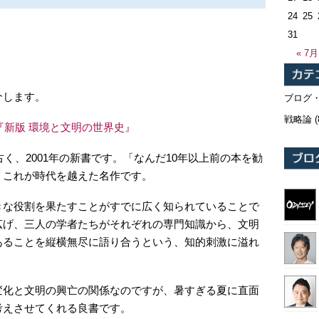
24
25
31
« 7月
介します。
ブログ
戦略論
(
『新版 環境と文明の世界史』
古く、2001年の新書です。「なんだ10年以上前の本を勧
、これが時代を越えた名作です。
きな役割を果たすことがすでに広く知られていることで
広げ、三人の学者たちがそれぞれの専門知識から、文明
あることを縦横無尽に語り合うという、知的刺激に溢れ
変化と文明の興亡の関係なのですが、暑すぎる夏に直面
考えさせてくれる良書です。