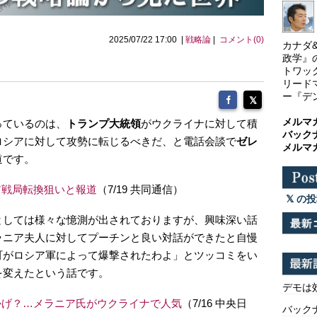
2025/07/22 17:00 |
戦略論
|
コメント(0)
カナダ
政学』
トワッ
リード
ー『デ
メルマ
っているのは、
トランプ大統領
がウクライナに対して積
バック
ロシアに対して攻勢に転じるべきだ、と電話会談で
ゼレ
メルマ
道です。
ア戦局転換狙いと報道
（7/19 共同通信）
の投
としては様々な憶測が出されておりますが、興味深い話
ラニア夫人に対してプーチンと良い対話ができたと自慢
町がロシア軍によって爆撃されたわよ」とツッコミをい
を変えたという話です。
デモは
かげ？…メラニア氏がウクライナで人気
（7/16 中央日
バックナ