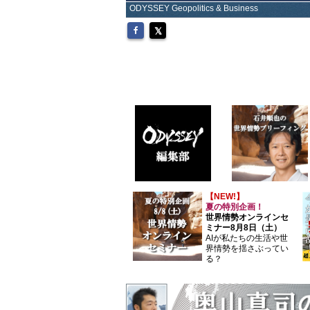
ODYSSEY Geopolitics & Business
【NEW!】
夏の特別企画！
世界情勢オンラインセ
ミナー8月8日（土）
AIが私たちの生活や世
界情勢を揺さぶってい
る？