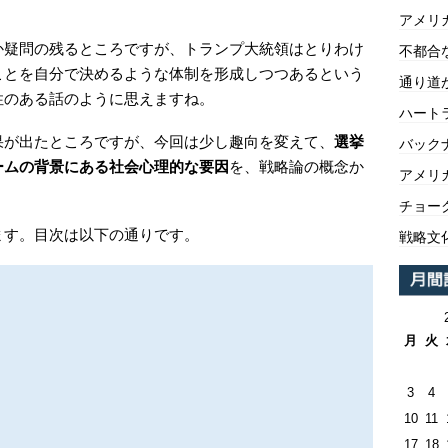
アメリ
か疑問の残るところですが、トランプ大統領はとりわけ
不都合
ことを自分で決めるような体制を形成しつつあるという
通り道
性のある話のように思えますね。
ハートラ
果が出たところですが、今回は少し趣向を変えて、
選挙
バックナ
ームの背景にある社会心理的な要因
を、戦略論の概念か
アメリ
チョー
ます。目次は以下の通りです。
戦略文
月
火
3
4
10
11
17
18