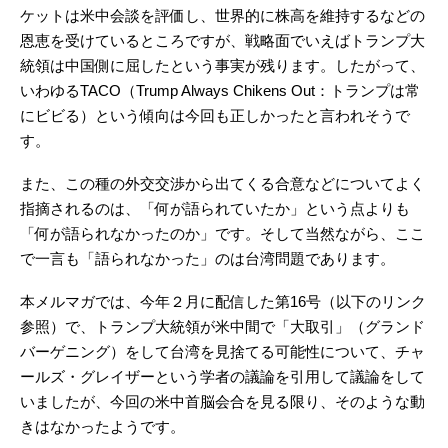
ケットは米中会談を評価し、世界的に株高を維持するなどの
恩恵を受けているところですが、戦略面でいえばトランプ大
統領は中国側に屈したという事実が残ります。したがって、
いわゆるTACO（Trump Always Chikens Out：トランプは常
にビビる）という傾向は今回も正しかったと言われそうで
す。
また、この種の外交交渉から出てくる合意などについてよく
指摘されるのは、「何が語られていたか」という点よりも
「何が語られなかったのか」です。そして当然ながら、ここ
で一言も「語られなかった」のは台湾問題であります。
本メルマガでは、今年２月に配信した第16号（以下のリンク
参照）で、トランプ大統領が米中間で「大取引」（グランド
バーゲニング）をして台湾を見捨てる可能性について、チャ
ールズ・グレイザーという学者の議論を引用して議論をして
いましたが、今回の米中首脳会合を見る限り、そのような動
きはなかったようです。