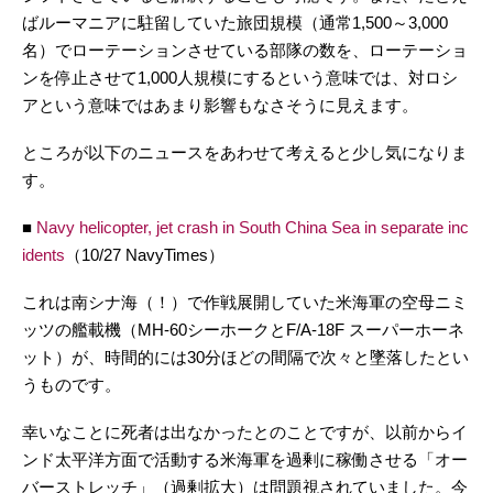
ばルーマニアに駐留していた旅団規模（通常1,500～3,000
名）でローテーションさせている部隊の数を、ローテーショ
ンを停止させて1,000人規模にするという意味では、対ロシ
アという意味ではあまり影響もなさそうに見えます。
ところが以下のニュースをあわせて考えると少し気になりま
す。
■
Navy helicopter, jet crash in South China Sea in separate inc
idents
（10/27 NavyTimes）
これは南シナ海（！）で作戦展開していた米海軍の空母ニミ
ッツの艦載機（MH-60シーホークとF/A‑18F スーパーホーネ
ット）が、時間的には30分ほどの間隔で次々と墜落したとい
うものです。
幸いなことに死者は出なかったとのことですが、以前からイ
ンド太平洋方面で活動する米海軍を過剰に稼働させる「オー
バーストレッチ」（過剰拡大）は問題視されていました。今