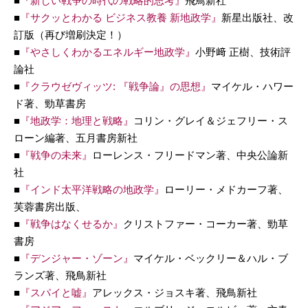
■
『新しい戦争の時代の戦略的思考』
飛鳥新社
■
『サクッとわかる ビジネス教養 新地政学』
新星出版社、改
訂版（再び増刷決定！）
■
『やさしくわかるエネルギー地政学』
小野﨑 正樹、技術評
論社
■
『クラウゼヴィッツ: 『戦争論』の思想』
マイケル・ハワー
ド著、勁草書房
■
『地政学：地理と戦略』
コリン・グレイ＆ジェフリー・ス
ローン編著、五月書房新社
■
『戦争の未来』
ローレンス・フリードマン著、中央公論新
社
■
『インド太平洋戦略の地政学』
ローリー・メドカーフ著、
芙蓉書房出版、
■
『戦争はなくせるか』
クリストファー・コーカー著、勁草
書房
■
『デンジャー・ゾーン』
マイケル・ベックリー＆ハル・ブ
ランズ著、飛鳥新社
■
『スパイと嘘』
アレックス・ジョスキ著、飛鳥新社