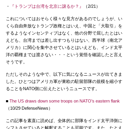
・
『トランプは台湾を北京に譲るか？』
（2/21）
これについてはおそらく様々な見方があるのでしょうが、い
くら自由奔放なトランプ政権とはいえ、中国と「大取引」を
するようなインセンティブはなく、他の分野で屈したとはい
えども、台湾までは差し出すつもりはない、西半球（南北ア
メリカ）に関心を集中させているとはいえども、インド太平
洋の覇権までは渡さない・・・という覚悟を確認したと言え
そうです。
ただしそのような中で、以下に気になるニュースが出てきま
した。ひとつはアメリカ軍が東欧の駐留部隊の規模を縮小す
ることをNATO側に伝えたというニュースです。
■
The US draws down some troops on NATO’s eastern flank
（10/29 DefenseNews）
この記事を素直に読めば、全体的に部隊をインド太平洋側に
シフトさせていると解釈することも可能です。また、たとえ