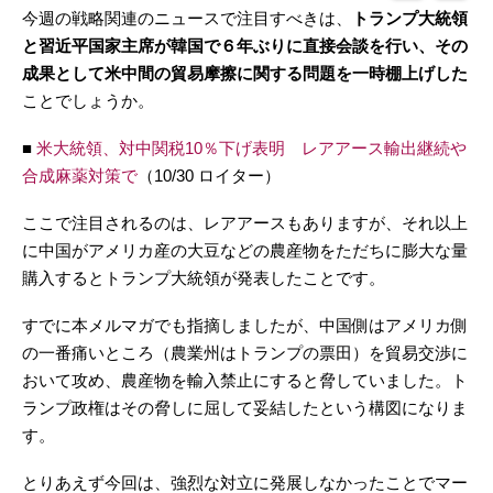
今週の戦略関連のニュースで注目すべきは、
トランプ大統領
と習近平国家主席が韓国で６年ぶりに直接会談を行い、その
成果として米中間の貿易摩擦に関する問題を一時棚上げした
ことでしょうか。
■
米大統領、対中関税10％下げ表明 レアアース輸出継続や
合成麻薬対策で
（10/30 ロイター）
ここで注目されるのは、レアアースもありますが、それ以上
に中国がアメリカ産の大豆などの農産物をただちに膨大な量
購入するとトランプ大統領が発表したことです。
すでに本メルマガでも指摘しましたが、中国側はアメリカ側
の一番痛いところ（農業州はトランプの票田）を貿易交渉に
おいて攻め、農産物を輸入禁止にすると脅していました。ト
ランプ政権はその脅しに屈して妥結したという構図になりま
す。
とりあえず今回は、強烈な対立に発展しなかったことでマー