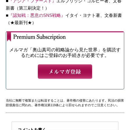
■
『アジア・ファースト』
エルブリッジ・コルビー著、文春
新書（第三刷決定！）
■
『認知戦：悪意のSNS戦略』
イタイ・ヨナト著、文春新書
（★最新刊★）
メルマガ「奥山真司の戦略論から見た世界」を購読す
るためにはご登録のお手続きが必要です。
当社に無断で複製または転送することは、著作権の侵害にあたります。民法の損害
賠償責任に問われ、著作権法第119条により罰せられますのでご注意ください。
コメントを書く