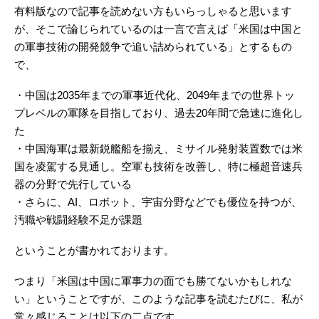
有料版なので記事を読めない方もいらっしゃると思います
が、そこで論じられているのは一言で言えば「米国は中国と
の軍事技術の開発競争で追い詰められている」とするもの
で、
・中国は2035年までの軍事近代化、2049年までの世界トッ
プレベルの軍隊を目指しており、過去20年間で急速に進化し
た
・中国海軍は最新鋭艦船を揃え、ミサイル発射装置数では米
国を凌駕する見通し。空軍も技術を改善し、特に極超音速兵
器の分野で先行している
・さらに、AI、ロボット、宇宙分野などでも優位を持つが、
汚職や戦闘経験不足が課題
ということが書かれております。
つまり「米国は中国に軍事力の面でも勝てないかもしれな
い」ということですが、このような記事を読むたびに、私が
常々感じることは以下の二点です。