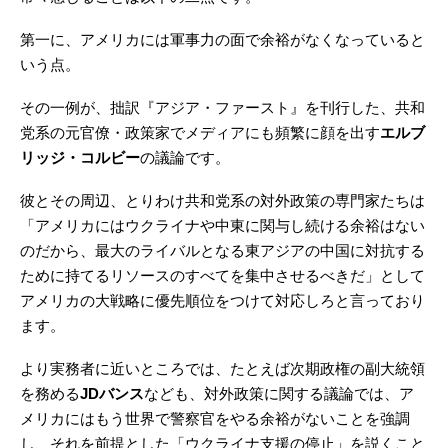
第一に、アメリカには軍事力の面で余裕がなくなっていると
いう点。
その一例が、拙訳『アジア・ファースト』を刊行した、共和
党系の元官僚・政策家でメディアにも頻繁に顔を出す
エルブ
リッジ・コルビー
の議論です。
彼とその周辺、とりわけ共和党系の対外政策の専門家たちは
「アメリカにはウクライナや中東に関与し続ける余裕はない
のだから、最大のライバルとなる東アジアの中国に対抗する
ために持てるリソースのすべてを集中させるべきだ」として
アメリカの大戦略に優先順位をつけて対応しろと言っており
ます。
より実務者に近いところでは、たとえば次期政権の副大統領
を務める
JDバンス
なども、対外政策に関する議論では、ア
メリカにはもう世界で警察官をやる余裕がないことを強調
し、それを前提とした「ウクライナ支援の停止」を説くこと