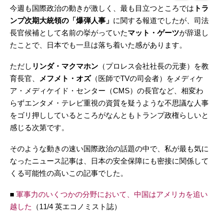
今週も国際政治の動きが激しく、最も目立つところでは
トラ
ンプ次期大統領の「爆弾人事」
に関する報道でしたが、司法
長官候補として名前の挙がっていた
マット・ゲーツ
が辞退し
たことで、日本でも一旦は落ち着いた感があります。
ただし
リンダ・マクマホン
（プロレス会社社長の元妻）を教
育長官、
メフメト・オズ
（医師でTVの司会者）をメディケ
ア・メディケイド・センター（CMS）の長官など、相変わ
らずエンタメ・テレビ重視の資質を疑うような不思議な人事
をゴリ押ししているところがなんともトランプ政権らしいと
感じる次第です。
そのような動きの速い国際政治の話題の中で、私が最も気に
なったニュース記事は、日本の安全保障にも密接に関係して
くる可能性の高いこの記事でした。
■
軍事力のいくつかの分野において、中国はアメリカを追い
越した
（11/4 英エコノミスト誌）