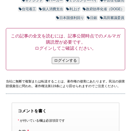
ギアシフト
ハーカー
ミシガンサーベイ
中古住宅販売
住宅着工
個人消費支出
利上げ
政府効率化省（DOGE）
日本国債利回り
日銀
高田審議委員
この記事の全文を読むには、記事公開時点でのメルマガ
購読歴が必要です。
ログインしてご確認ください。
ログインする
当社に無断で複製または転送することは、著作権の侵害にあたります。民法の損害
賠償責任に問われ、著作権法第119条により罰せられますのでご注意ください。
コメントを書く
*
が付いている欄は必須項目です