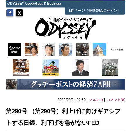
ODYSSEY Geopolitics & Business
MYページ（会員登録/ログイン）
2025/02/24 06:30 |
メルマガ
|
コメント(0)
第290号 （第290号）利上げに向けギアシフ
トする日銀、利下げを急がないFED