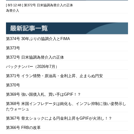
[ 8/3 12:48 ] 第372号 日米協調為替介入の正体
為替介入
第374号 30年ぶりの協調介入とFIMA
第373号
第372号 日米協調為替介入の正体
バックナンバー（2026年7月）
第371号 イラン情勢・原油高・金利上昇、止まらぬ円安
第370号
第369号 強い国債入札、買い手はGPIF！？
第368号 米国インフレデータは鈍化も、インフレ抑制に強い姿勢示し
たウォーシュ
第367号 骨太ショックによる円金利上昇をGPIFが火消し！？
第366号 FRBの改革