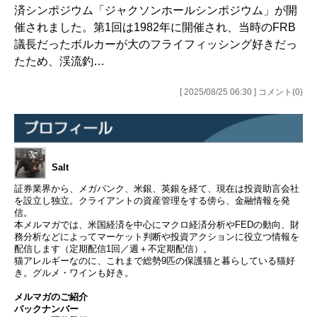
済シンポジウム「ジャクソンホールシンポジウム」が開
催されました。第1回は1982年に開催され、当時のFRB
議長だったボルカーが大のフライフィッシング好きだっ
たため、渓流釣…
[ 2025/08/25 06:30 ] コメント(0)
Salt
証券業界から、メガバンク、米銀、英銀を経て、現在は投資助言会社
を設立し独立。クライアントの資産管理をする傍ら、金融情報を発
信。
本メルマガでは、米国経済を中心にマクロ経済分析やFEDの動向、財
務分析などによってマーケット判断や投資アクションに役立つ情報を
配信します（定期配信1回／週＋不定期配信）。
猫アレルギーなのに、これまで総勢9匹の保護猫と暮らしている猫好
き。グルメ・ワインも好き。
メルマガのご紹介
バックナンバー