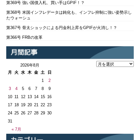
第369号 強い国債入札、買い手はGPIF！？
第368号 米国インフレデータは鈍化も、インフレ抑制に強い姿勢示し
たウォーシュ
第367号 骨太ショックによる円金利上昇をGPIFが火消し！？
第366号 FRBの改革
2026年8月
月
火
水
木
金
土
日
1
2
3
4
5
6
7
8
9
10
11
12
13
14
15
16
17
18
19
20
21
22
23
24
25
26
27
28
29
30
31
« 7月