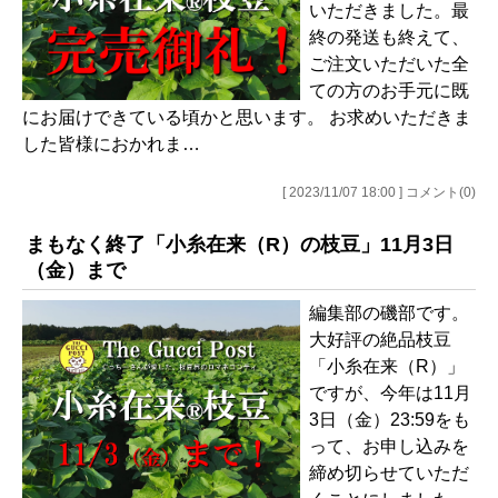
いただきました。最
終の発送も終えて、
ご注文いただいた全
ての方のお手元に既
にお届けできている頃かと思います。 お求めいただきま
した皆様におかれま…
[ 2023/11/07 18:00 ] コメント(0)
まもなく終了「小糸在来（R）の枝豆」11月3日
（金）まで
編集部の磯部です。
大好評の絶品枝豆
「小糸在来（R）」
ですが、今年は11月
3日（金）23:59をも
って、お申し込みを
締め切らせていただ