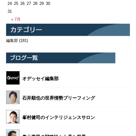
24
25
26
27
28
29
30
31
« 7月
編集部
(181)
オデッセイ編集部
石井順也の世界情勢ブリーフィング
峯村健司のインテリジェンスサロン