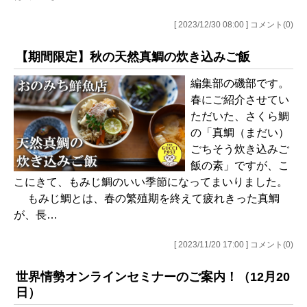
[ 2023/12/30 08:00 ] コメント(0)
【期間限定】秋の天然真鯛の炊き込みご飯
編集部の磯部です。
春にご紹介させてい
ただいた、さくら鯛
の「真鯛（まだい）
ごちそう炊き込みご
飯の素」ですが、こ
こにきて、もみじ鯛のいい季節になってまいりました。
もみじ鯛とは、春の繁殖期を終えて疲れきった真鯛
が、長…
[ 2023/11/20 17:00 ] コメント(0)
世界情勢オンラインセミナーのご案内！（12月20
日）