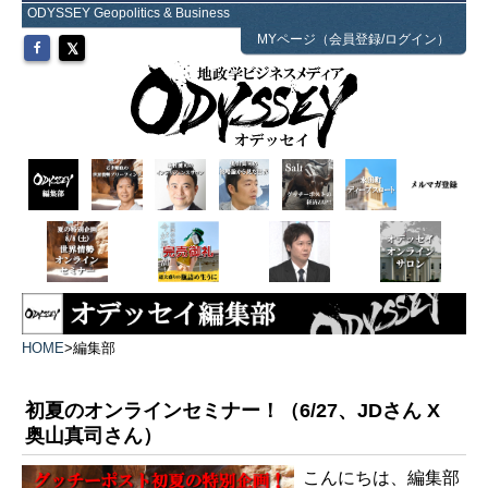
ODYSSEY Geopolitics & Business
MYページ（会員登録/ログイン）
HOME
>
編集部
初夏のオンラインセミナー！（6/27、JDさん X
奥山真司さん）
こんにちは、編集部