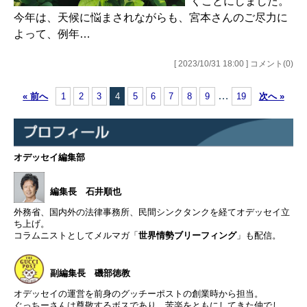
くことにしました。
今年は、天候に悩まされながらも、宮本さんのご尽力に
よって、例年…
[ 2023/10/31 18:00 ] コメント(0)
…
« 前へ
1
2
3
4
5
6
7
8
9
19
次へ »
オデッセイ編集部
編集長 石井順也
外務省、国内外の法律事務所、民間シンクタンクを経てオデッセイ立
ち上げ。
コラムニストとしてメルマガ「
世界情勢ブリーフィング
」も配信。
副編集長 磯部徳教
オデッセイの運営を前身のグッチーポストの創業時から担当。
ぐっちーさんは尊敬するボスであり、苦楽をともにしてきた仲でし