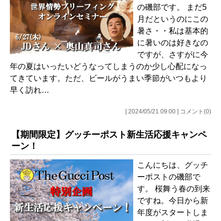
の磯部です。 まだ5
月だというのにこの
暑さ・・私は基本的
に暑いのは好きなの
ですが、さすがに今
年の夏はいったいどうなってしまうのか少し心配になっ
てきています。ただ、ビールがうまい季節がいつもより
早く訪れ…
[ 2024/05/21 09:00 ] コメント(0)
【期間限定】グッチーポスト新生活応援キャンペ
ーン！
こんにちは、グッチ
ーポストの磯部で
す。 桜舞う春の到来
ですね。今日から新
年度がスタートしま