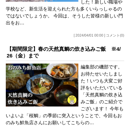
した！新しい職場や
学校など、新生活を迎えられた方も多くいらっしゃるの
ではないでしょうか。 今回は、そうした皆様の新しい門
出をお…
[ 2024/04/01 00:00 ] コメント(0)
【期間限定】春の天然真鯛の炊き込みご飯 ※4/
26（金）まで
編集部の磯部です。
お待たせいたしまし
た！いつも大変ご好
評をいただいている
「天然真鯛の炊き込
みご飯」のご紹介で
ございます！ 今年も
いよいよ「桜鯛」の季節に突入ということで、今回もお
のみち鮮魚店さんにお願いしてこちらの…