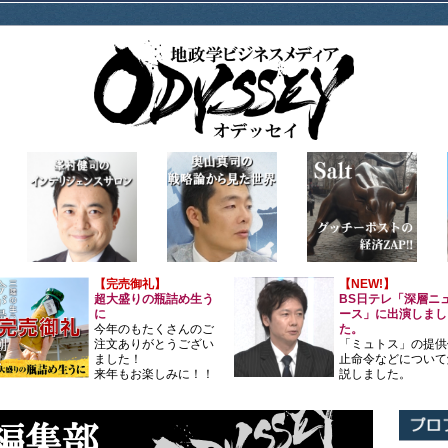
【完売御礼】
【NEW!】
超大盛りの瓶詰め生う
BS日テレ「深層ニ
に
ース」に出演しまし
今年のもたくさんのご
た。
注文ありがとうござい
「ミュトス」の提供
ました！
止命令などについて
来年もお楽しみに！！
説しました。