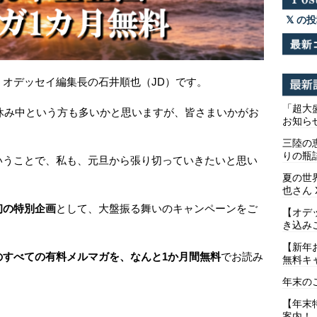
の投
オデッセイ編集長の石井順也（JD）です。
「超大
お休み中という方も多いかと思いますが、皆さまいかがお
お知ら
三陸の
りの瓶
いうことで、私も、元旦から張り切っていきたいと思い
夏の世
也さん 
初の特別企画
として、大盤振る舞いのキャンペーンをご
【オデ
き込み
【新年
のすべての有料メルマガを、なんと1か月間無料
でお読み
無料キ
年末の
【年末
案内！（