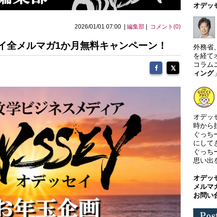
オデッ
2026/01/01 07:00 |
編集部
|
コメント(0)
イ全メルマガ1か月無料キャンペーン！
外務省
を経て
コラム
ィング
オデッ
時から
ぐっち
にして
ぐっち
思い出
オデッ
メルマ
お問い