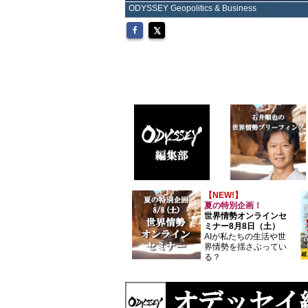
ODYSSEY Geopolitics & Business
【NEW!】
夏の特別企画！
世界情勢オンラインセ
ミナー8月8日（土）
AIが私たちの生活や世
界情勢を揺さぶってい
る？