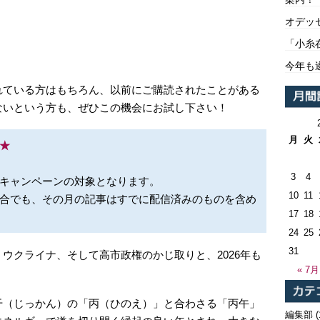
オデッ
「小糸
今年も
れている方はもちろん、以前にご購読されたことがある
ないという方も、ぜひこの機会にお試し下さい！
月
火
★
3
4
キャンペーンの対象となります。
10
11
合でも、その月の記事はすでに配信済みのものを含め
17
18
24
25
31
ウクライナ、そして高市政権のかじ取りと、2026年も
« 7月
干（じっかん）の「丙（ひのえ）」と合わさる「丙午」
編集部
(