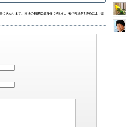
害にあたります。民法の損害賠償責任に問われ、著作権法第119条により罰