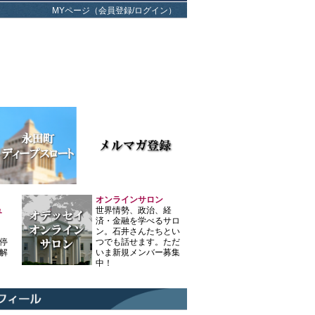
MYページ（会員登録/ログイン）
オンラインサロン
ュ
世界情勢、政治、経
済・金融を学べるサロ
ン。石井さんたちとい
停
つでも話せます。ただ
解
いま新規メンバー募集
中！