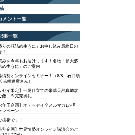
稿
盛りの瓶詰め生うに」お申し込み最終日の
せ！
恵みを今年もお届けします！名物「超大盛
詰め生うに」のご案内
界情勢オンラインセミナー！（8/8、石井順
X 吉崎達彦さん）
ッセイ限定】一尾仕立ての豪華天然真鯛炊
ご飯 ※完売御礼
お年玉企画】オデッセイ全メルマガ1か月
ャンペーン！
ご挨拶です！
特別企画】世界情勢オンライン講演会のご
12月27日）