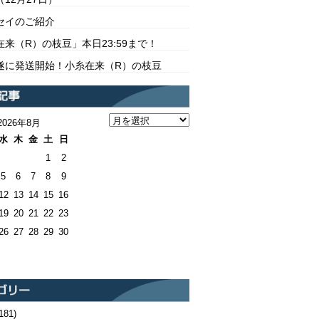
セイのご紹介
在来（R）の枝豆」本日23:59まで！
遂に発送開始！小糸在来（R）の枝豆
2026年8月
水
木
金
土
日
1
2
5
6
7
8
9
12
13
14
15
16
19
20
21
22
23
26
27
28
29
30
181)