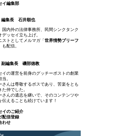
セイ編集部
編集長 石井順也
、国内外の法律事務所、民間シンクタンク
オデッセイ立ち上げ。
ニストとしてメルマガ「
世界情勢ブリーフ
」も配信。
副編集長 磯部徳教
セイの運営を前身のグッチーポストの創業
担当。
ーさんは尊敬するボスであり、苦楽をとも
きた仲でした。
ーさんの遺志を継いで、そのコンテンツや
を伝えることも続けています！
セイのご紹介
ガ配信登録
合わせ