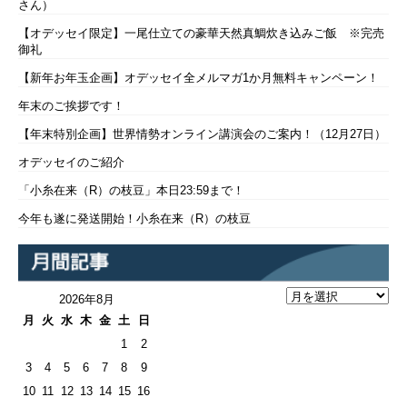
さん）
【オデッセイ限定】一尾仕立ての豪華天然真鯛炊き込みご飯 ※完売
御礼
【新年お年玉企画】オデッセイ全メルマガ1か月無料キャンペーン！
年末のご挨拶です！
【年末特別企画】世界情勢オンライン講演会のご案内！（12月27日）
オデッセイのご紹介
「小糸在来（R）の枝豆」本日23:59まで！
今年も遂に発送開始！小糸在来（R）の枝豆
2026年8月
月
火
水
木
金
土
日
1
2
3
4
5
6
7
8
9
10
11
12
13
14
15
16