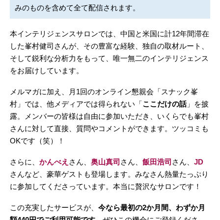
みのものを含めて全て配信されます。
本インテリジェンスサロンでは、中国と米国に計12年間滞在
した峯村健司さんが、その豊富な経験、独自の取材ルート、
そして鋭利な分析力をもって、唯一無二のインテリジェンス
をお届けしています。
メルマガに加え、月1回のオンライン懇親会「スナック峯
村」では、他メディアでは得られない「
ここだけの話
」を披
露。メンバーの皆様は自由に参加いただき、いくらでも峯村
さんに対して直接、質問やコメントができます。ツッコミも
OKです（笑）！
さらに、
かんべえ
さん、
奥山真司
さん、
飯田浩司
さん、
JD
さんなど、豪華ゲストも登場します。みなさん熱量たっぷり
に参加してくださっています。本当に贅沢なサロンです！
この充実したサービスが、
今なら最初の2か月間、わずか月
額440円でご利用可能です。
ぜひこの機会にご登録くださ