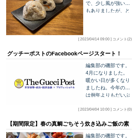
で、少し風が強い日
もありましたが、と
ても暖かくて過ごし
やすく日中は上着な
しでも汗ばむほどの
[ 2023/04/14 09:00 ] コメント(2)
陽気でした。近頃は
GW前にもかかわら
グッチーポストのFacebookページスタート！
ず真夏日なんてこと
もよくあることなの
編集部の磯部です。
で、春がずいぶん短
4月になりました。
くなったような感じ
暖かい日が多くなり
がしてしまいます
ましたね。今年の桜
が、この穏やかで
は例年よりもだいぶ
清々しい季節をもう
早い開花でしたが、
しばらく楽しませて
[ 2023/04/04 10:00 ] コメント(0)
見ごろが長く、東京
もらいたいですね。
ではまだお花見を楽
皆様はいかがお過ご
【期間限定】春の真鯛ごちそう炊き込みご飯の素
しめるところもある
しでしょうか。 さ
ようです。この季節
編集部の磯部です。
て、1か月ほどご紹