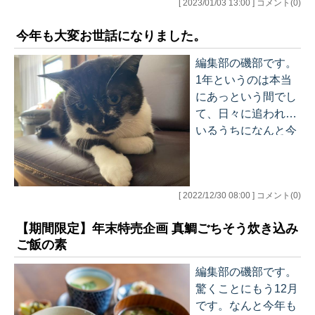
[ 2023/01/03 13:00 ] コメント(0)
いと思いますが、こ
けください。私は、
いらっしゃるかと思います。私も、いい緊張感を保った
の総集編は、世界情
ここ数年でデビュー
まま過ごせたので、せっかくなので、早速張り切ってい
今年も大変お世話になりました。
勢ブリーフィングの
してしまった花粉症
きたいと思います。 さて新年早々、グッチーポスト新年
過去のメルマガ…
がヤバイ感じです。
の特別企画のご紹介です！ １．有料記事のプレゼント メ
編集部の磯部です。
さて、先週はオンラ
ルマガ「世界情勢ブリーフィング」の有料記事のプレゼ
1年というのは本当
インサロンの記念す
ント企画です。 今月に限り、希望される方であればどな
にあっという間でし
べき初めてのオフ会
たにも、世界情勢ブリーフィン…
て、日々に追われて
がありました。ずい
いるうちになんと今
ぶん前からオフ会の
年も残すところあと
開催は検討していた
2日となってしまい
のですが、新型コロ
ました。皆さまは、
ナの感染拡大によ
[ 2022/12/30 08:00 ] コメント(0)
この1年間をいかが
り、なかなか具体化
お過ごしでしたでし
しないまま時が過ぎ
【期間限定】年末特売企画 真鯛ごちそう炊き込み
ょうか。 グッチーポ
てしまっておりまし
ご飯の素
ストは今年も、様々
た。 今回は、オンラ
なことにチャレンジ
編集部の磯部です。
インサロンのメンバ
した1年でした。 ま
驚くことにもう12月
ーの方から「そろそ
ず、新たなメルマガ
です。なんと今年も
ろいいのではな…