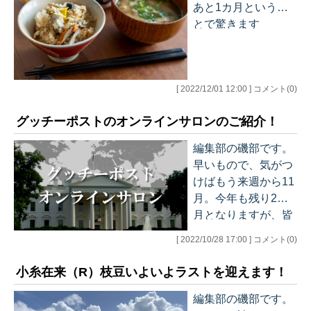
「CRUのひとり言」
あと1カ月というこ
の無料版配信をスタ
とで驚きます
ートしました。グッ
（震）。皆さまはい
チーポスト創成期か
かがお過ごしでしょ
らぐっちー編集長と
うか。今年の年末年
共にブログを執筆し
[ 2022/12/01 12:00 ] コメント(0)
始は今のところ行動
ていたKonanさんの
制限などはないよう
記事の待望のメルマ
グッチーポストのオンラインサロンのご紹介！
なので、久しぶりに
ガ化ということで、
いつも通りのお正月
編集部の磯部です。
現在、多くの方にご
が迎えられるのです
早いもので、気がつ
愛読いただいており
かね～。 さて、9月
けばもう来週から11
ます メルマガのお申
に限定販売した「真
月。今年も残り2か
し込みはこちらから
鯛（まだい）ごちそ
月となりますが、皆
どうぞ。 おなじみ大
う炊き込みご飯の
さま、いかがお過ご
好評のメルマガ「世
[ 2022/10/28 17:00 ] コメント(0)
素」ですが、大変ご
しでしょうか。 私は
界情勢ブリーフィン
好評をいただきまし
先日、子供達が保育
グ」「グッチーポ…
小糸在来（R）枝豆いよいよラストを迎えます！
たので、今月、期間
園の芋ほりで持ち帰
限定で販売させてい
ったサツマイモを天
編集部の磯部です。
ただくことになりま