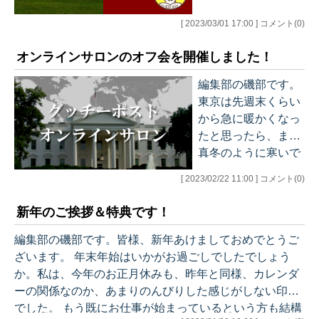
3949e634e017629b
ターではフォロワー
配りたいところです
355a66 この鯛めし
[ 2023/03/01 17:00 ] コメント(0)
の皆様との交流も盛
が、私はここ数日、
は天然真鯛の旨みを
ん…
花粉症が酷くて参っ
そのまま閉じ込め
オンラインサロンのオフ会を開催しました！
ています。皆さまは
て、しかも炊飯器だ
いかがお過ごしでし
編集部の磯部です。
けで手軽に美味しく
ょうか。 さて、先週
東京は先週末くらい
いただけてしまう、
の金曜日にメルマガ
から急に暖かくなっ
ということで、これ
「世界情勢ブリーフ
たと思ったら、また
まで多くの方に召し
ィング」の総集編の
真冬のように寒いで
上がっていただき、
最新号である第14号
すね。こう寒暖差が
「す…
[ 2023/02/22 11:00 ] コメント(0)
がリリースされまし
激しいと体調を崩さ
た。 ・総集編第14号
ないか心配になりま
新年のご挨拶＆特典です！
「バイデンと中間選
すが、もうすぐ3月
挙、中国共産党大
ということで、春の
編集部の磯部です。皆様、新年あけましておめでとうご
会、ウィズコロナ時
訪れももうすぐでし
ざいます。 年末年始はいかがお過ごしでしたでしょう
代のアジア」（23/2/
ょうか。皆様も風邪
か。私は、今年のお正月休みも、昨年と同様、カレンダ
24） 既に総集編のこ
などひかないように
ーの関係なのか、あまりのんびりした感じがしない印象
とをご存じの方も多
くれぐれもお気をつ
でした。 もう既にお仕事が始まっているという方も結構