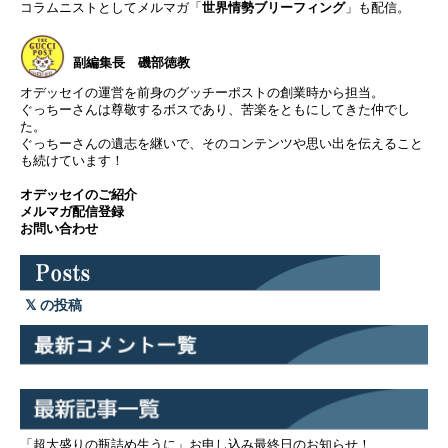
コラムニストとしてメルマガ「
世界情勢ブリーフィング
」も配信。
は、米国経済の現状
だけあって、残念な
と展望、ドル円相場
がら今週でお申し込
などのマーケットの
みを締め切りとさせ
副編集長 磯部徳教
動きにつ…
ていただきます。グ
オデッセイの運営を前身のグッチーポストの創業時から担当。
ぐっちーさんは尊敬するボスであり、苦楽をともにしてきた仲でし
ッチーポスト読者の
た。
皆さまには、本当に
ぐっちーさんの遺志を継いで、そのコンテンツや思い出を伝えること
美味しい時期だけを
も続けています！
楽しんでいただくた
オデッセイのご紹介
めに、泣く泣く締め
メルマガ配信登録
お問い合わせ
切ります。 というわ
けで、10月28日（金
曜日）23：59を持ち
まして今…
の投稿
「超大盛りの瓶詰め生うに」お申し込み最終日のお知らせ！