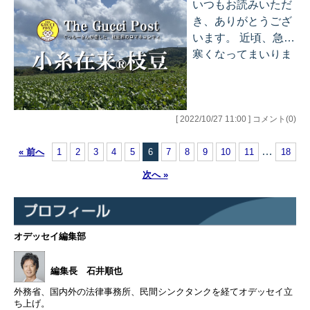
ぷらにして食べまし
いつもお読みいただ
した！年末年始にご
た。この季節は美味
き、ありがとうござ
家族やご親戚が集ま
しいものが多くてい
います。 近頃、急に
る場でのおもてなし
いですね～。寒くな
寒くなってまいりま
や、お世話になった
るのは嫌ですが、そ
して、すでに毎朝布
方へのお歳暮などと
ろそろ鍋も恋しくな
団から出ることがで
しても大活躍間違い
ってくる時期なので
きません。とても困
なしの逸品ですの
楽しみもあります
[ 2022/10/27 11:00 ] コメント(0)
っています（笑）。
で、ぜひご利用くだ
ね。 さて、先日、グ
皆さまはいかがお過
さい。 天然の真鯛の
…
« 前へ
1
2
3
4
5
6
7
8
9
10
11
18
ッチーポストのオン
ごしでしょうか。や
旨みをそのまま閉じ
ラインセミナーを開
っぱり今年の冬も寒
次へ »
込めて、しかも炊飯
催しました。今回
くなるのでしょう
器…
は、米国経済の専門
ね・・・。冬は苦手
家の安田佐和子さん
です。 さて、本日
をお招きし、おなじ
オデッセイ編集部
は、幻の枝豆「小糸
み「世界情勢ブリー
在来（R）」のお申
フィング」のJDさん
込み最終日のお知ら
編集長 石井順也
とコラボいただきま
せです。旬が約2週
外務省、国内外の法律事務所、民間シンクタンクを経てオデッセイ立
した。 安田さんから
間と非常に短い枝豆
ち上げ。