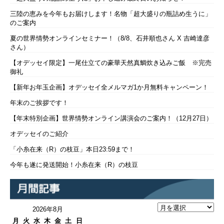
三陸の恵みを今年もお届けします！名物「超大盛りの瓶詰め生うに」
のご案内
夏の世界情勢オンラインセミナー！（8/8、石井順也さん X 吉崎達彦
さん）
【オデッセイ限定】一尾仕立ての豪華天然真鯛炊き込みご飯 ※完売
御礼
【新年お年玉企画】オデッセイ全メルマガ1か月無料キャンペーン！
年末のご挨拶です！
【年末特別企画】世界情勢オンライン講演会のご案内！（12月27日）
オデッセイのご紹介
「小糸在来（R）の枝豆」本日23:59まで！
今年も遂に発送開始！小糸在来（R）の枝豆
2026年8月
月
火
水
木
金
土
日