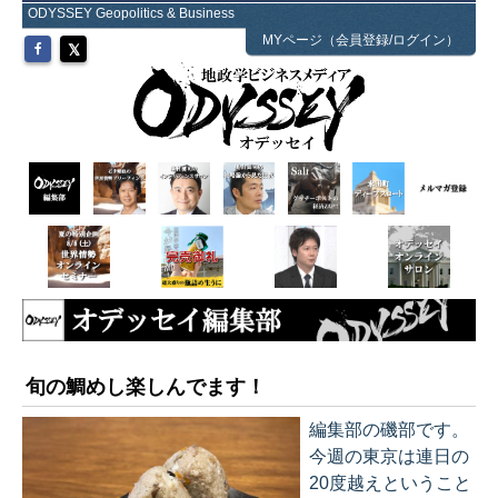
ODYSSEY Geopolitics & Business
MYページ（会員登録/ログイン）
旬の鯛めし楽しんでます！
編集部の磯部です。
今週の東京は連日の
20度越えということ