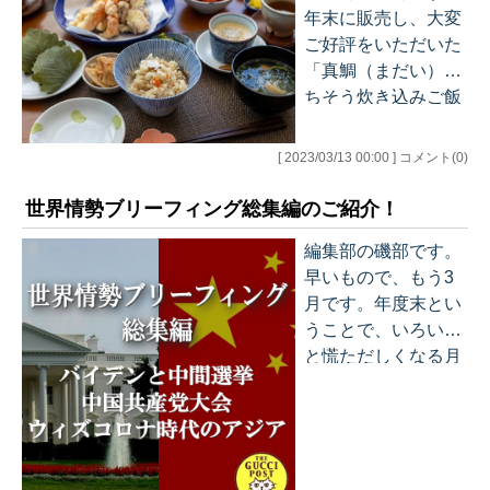
はいろいろな花が咲
年末に販売し、大変
介してきました、お
き乱れて景色が色付
ご好評をいただいた
のみち鮮魚店さんの
くので、心が躍りま
「真鯛（まだい）ご
「真鯛ごちそう炊き
すね。 さて、今回は
ちそう炊き込みご飯
込みご飯の素」。召
皆様にご報告です。
の素」ですが、今回
し上がっていただい
この度、グッチーポ
は、桜鯛の季節に突
た方からは大変ご好
[ 2023/03/13 00:00 ] コメント(0)
ストのFacebookペ
入ということで、お
評をいただいてお
ージ「The Gucci Po
のみち鮮魚店さんに
り、リピートして何
世界情勢ブリーフィング総集編のご紹介！
st」が新たに開設さ
お願いして、またも
度も楽しんでいただ
れました！ ぜひご覧
編集部の磯部です。
や皆様の分を確保し
いております。 この
になってみてくださ
早いもので、もう3
てもらいました！ お
桜鯛の季節の炊き
い（ブログの左上の
月です。年度末とい
申し込みは本日よ
込…
アイコンからもアク
うことで、いろいろ
り、以下のサイトか
セス可能です）。 こ
と慌ただしくなる月
ら受付開始いたしま
れまでグッチーポス
ですね。今月はWBC
す。 【おのみち鮮魚
トのSNSでの活動
もあります。スポー
店】（外部リンク）
は、ツイッターから
ツ観戦も忙しくなる
https://onomichiseng
の発信が主でした。
ということで、体調
yo.stores.jp/items/62
おかげさまでツイッ
管理には十分に気を