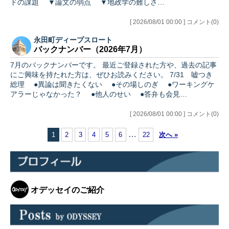
ドの課題 ▼論文の弱点 ▼地政学の難しさ…
[ 2026/08/01 00:00 ] コメント(0)
永田町ディープスロート
バックナンバー（2026年7月）
7月のバックナンバーです。 最近ご登録された方や、過去の記事
にご興味を持たれた方は、ぜひお読みください。 7/31 嘘つき
総理 ●異論は聞きたくない ●その場しのぎ ●ワーキングケ
アラーじゃなかった？ ●他人のせい ●答弁も会見…
[ 2026/08/01 00:00 ] コメント(0)
…
1
2
3
4
5
6
22
次へ »
オデッセイのご紹介