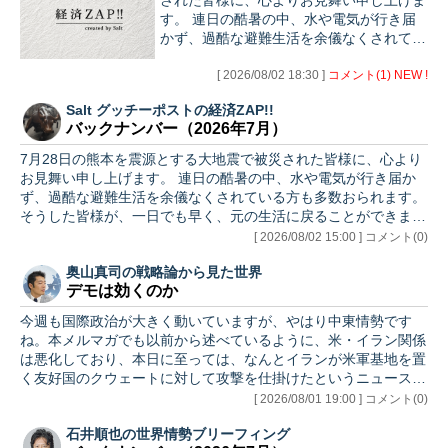
された皆様に、心よりお見舞い申し上げま
す。 連日の酷暑の中、水や電気が行き届
かず、過酷な避難生活を余儀なくされてい
る方も多数おられます。皆様が、一日でも
早く、元の生活に戻ることができますよ
[ 2026/08/02 18:30 ]
コメント(1) NEW !
う、心よりお…
Salt グッチーポストの経済ZAP!!
バックナンバー（2026年7月）
7月28日の熊本を震源とする大地震で被災された皆様に、心より
お見舞い申し上げます。 連日の酷暑の中、水や電気が行き届か
ず、過酷な避難生活を余儀なくされている方も多数おられます。
そうした皆様が、一日でも早く、元の生活に戻ることができます
よう、…
[ 2026/08/02 15:00 ] コメント(0)
奥山真司の戦略論から見た世界
デモは効くのか
今週も国際政治が大きく動いていますが、やはり中東情勢です
ね。本メルマガでも以前から述べているように、米・イラン関係
は悪化しており、本日に至っては、なんとイランが米軍基地を置
く友好国のクウェートに対して攻撃を仕掛けたというニュースが
入ってきて…
[ 2026/08/01 19:00 ] コメント(0)
石井順也の世界情勢ブリーフィング