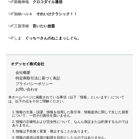
前橋伸哉
クロコダイル通信
加納ハルキ
それいけクラシック！！
三原淳雄
言いたい放題
しま
ぐっちーさんのねこまっしぐら。
オデッセイ株式会社
会社概要
特定商取引法に基づく表記
プライバシーポリシー
お問い合わせ
本ホームページに掲載されている事項（以下「情報」といいます）について
は、以下の点を十分ご理解ください。
情報の欠落・誤謬、情報を信用した取引等、情報提供に関して生じた損害
について、一切その責任を負いません。
情報の正確性および完全性について、なんら保証または約束するものでは
ありません。
情報は予告無く変更・廃止することがあります。
情報の提供は投資の勧誘を目的としたものではありません。