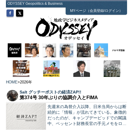
ODYSSEY Geopolitics & Business
MYページ（会員登録/ログイン）
HOME
>
2026年
Salt グッチーポストの経済ZAP!!
第374号 30年ぶりの協調介入とFIMA
先週末の為替介入以降、日米当局からは断
続的に「情報」が流れてきている。象徴的
だったのが、キャンプデービッドでの閣議
中、ベッセント財務長官の手元メモをロイ
ターが撮影した一枚だ。 そこには「Buy