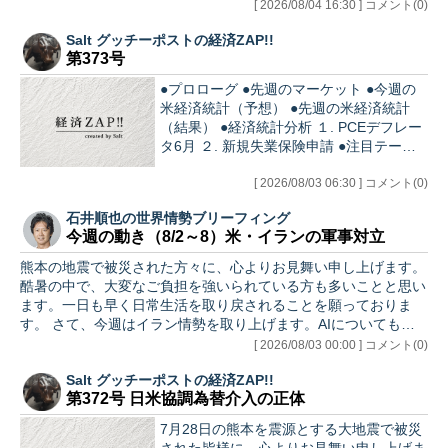
Japanese Yen (JPY) $5-…
[ 2026/08/04 16:30 ] コメント(0)
Salt グッチーポストの経済ZAP!!
第373号
●プロローグ ●先週のマーケット ●今週の
米経済統計（予想） ●先週の米経済統計
（結果） ●経済統計分析 １. PCEデフレー
タ6月 ２. 新規失業保険申請 ●注目テーマ
〇7月FOMC 〇7月日銀金融政策決定会合
●あとがき ●プ…
[ 2026/08/03 06:30 ] コメント(0)
石井順也の世界情勢ブリーフィング
今週の動き（8/2～8）米・イランの軍事対立
熊本の地震で被災された方々に、心よりお見舞い申し上げます。
酷暑の中で、大変なご負担を強いられている方も多いことと思い
ます。一日も早く日常生活を取り戻されることを願っておりま
す。 さて、今週はイラン情勢を取り上げます。AIについても書
きたい…
[ 2026/08/03 00:00 ] コメント(0)
Salt グッチーポストの経済ZAP!!
第372号 日米協調為替介入の正体
7月28日の熊本を震源とする大地震で被災