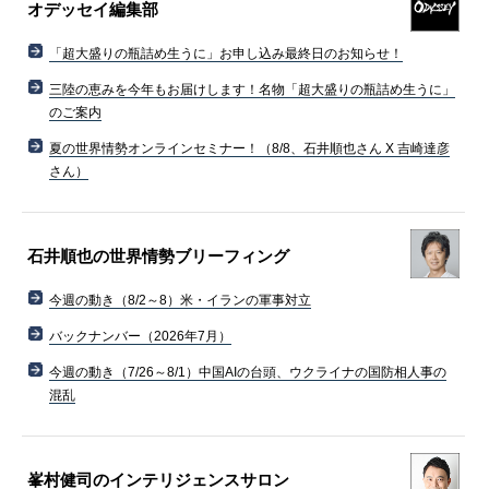
オデッセイ編集部
「超大盛りの瓶詰め生うに」お申し込み最終日のお知らせ！
三陸の恵みを今年もお届けします！名物「超大盛りの瓶詰め生うに」
のご案内
夏の世界情勢オンラインセミナー！（8/8、石井順也さん X 吉崎達彦
さん）
石井順也の世界情勢ブリーフィング
今週の動き（8/2～8）米・イランの軍事対立
バックナンバー（2026年7月）
今週の動き（7/26～8/1）中国AIの台頭、ウクライナの国防相人事の
混乱
峯村健司のインテリジェンスサロン