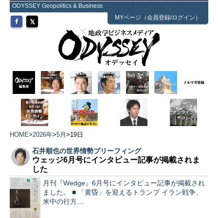
ODYSSEY Geopolitics & Business
MYページ（会員登録/ログイン）
HOME
>
2026年
>
5月
>
19日
石井順也の世界情勢ブリーフィング
ウェッジ6月号にインタビュー記事が掲載されま
した
月刊『Wedge』6月号にインタビュー記事が掲載され
ました。 ■ 「黄昏」を迎えるトランプ イラン戦争、
米中の行方…