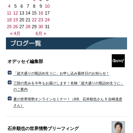
4
5
6
7
8
9
10
11
12
13
14
15
16
17
18
19
20
21
22
23
24
25
26
27
28
29
30
31
« 4月
6月 »
オデッセイ編集部
「超大盛りの瓶詰め生うに」お申し込み最終日のお知らせ！
三陸の恵みを今年もお届けします！名物「超大盛りの瓶詰め生うに」
のご案内
夏の世界情勢オンラインセミナー！（8/8、石井順也さん X 吉崎達彦
さん）
石井順也の世界情勢ブリーフィング