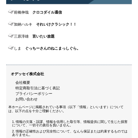
前橋伸哉
クロコダイル通信
加納ハルキ
それいけクラシック！！
三原淳雄
言いたい放題
しま
ぐっちーさんのねこまっしぐら。
オデッセイ株式会社
会社概要
特定商取引法に基づく表記
プライバシーポリシー
お問い合わせ
本ホームページに掲載されている事項（以下「情報」といいます）について
は、以下の点を十分ご理解ください。
情報の欠落・誤謬、情報を信用した取引等、情報提供に関して生じた損害
について、一切その責任を負いません。
情報の正確性および完全性について、なんら保証または約束するものでは
ありません。