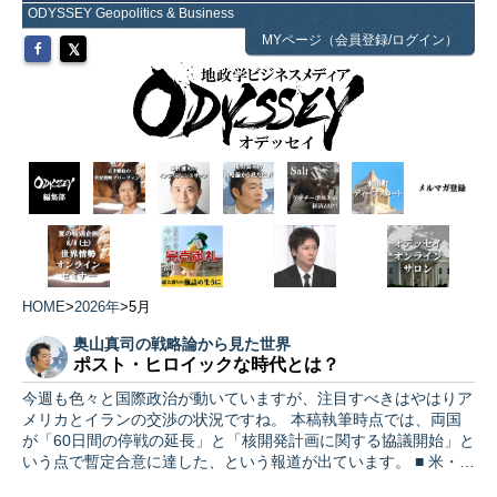
ODYSSEY Geopolitics & Business
MYページ（会員登録/ログイン）
HOME
>
2026年
>
5月
奥山真司の戦略論から見た世界
ポスト・ヒロイックな時代とは？
今週も色々と国際政治が動いていますが、注目すべきはやはりア
メリカとイランの交渉の状況ですね。 本稿執筆時点では、両国
が「60日間の停戦の延長」と「核開発計画に関する協議開始」と
いう点で暫定合意に達した、という報道が出ています。 ■ 米・…