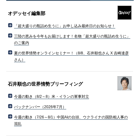
オデッセイ編集部
「超大盛りの瓶詰め生うに」お申し込み最終日のお知らせ！
三陸の恵みを今年もお届けします！名物「超大盛りの瓶詰め生うに」
のご案内
夏の世界情勢オンラインセミナー！（8/8、石井順也さん X 吉崎達彦
さん）
石井順也の世界情勢ブリーフィング
今週の動き（8/2～8）米・イランの軍事対立
バックナンバー（2026年7月）
今週の動き（7/26～8/1）中国AIの台頭、ウクライナの国防相人事の
混乱