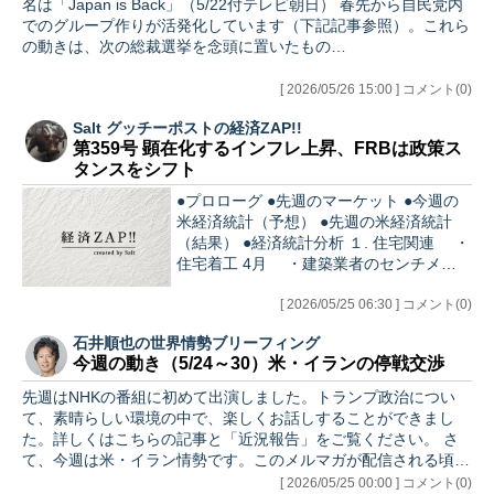
名は「Japan is Back」（5/22付テレビ朝日） 春先から自民党内
でのグループ作りが活発化しています（下記記事参照）。これら
の動きは、次の総裁選挙を念頭に置いたもの…
[ 2026/05/26 15:00 ] コメント(0)
Salt グッチーポストの経済ZAP!!
第359号 顕在化するインフレ上昇、FRBは政策ス
タンスをシフト
●プロローグ ●先週のマーケット ●今週の
米経済統計（予想） ●先週の米経済統計
（結果） ●経済統計分析 １. 住宅関連 ・
住宅着工 4月 ・建築業者のセンチメント
・中古住宅販売成約指数 ２. 新規失業保
険申請 ３. 連銀製造業サー…
[ 2026/05/25 06:30 ] コメント(0)
石井順也の世界情勢ブリーフィング
今週の動き（5/24～30）米・イランの停戦交渉
先週はNHKの番組に初めて出演しました。トランプ政治につい
て、素晴らしい環境の中で、楽しくお話しすることができまし
た。詳しくはこちらの記事と「近況報告」をご覧ください。 さ
て、今週は米・イラン情勢です。このメルマガが配信される頃に
はすでに…
[ 2026/05/25 00:00 ] コメント(0)