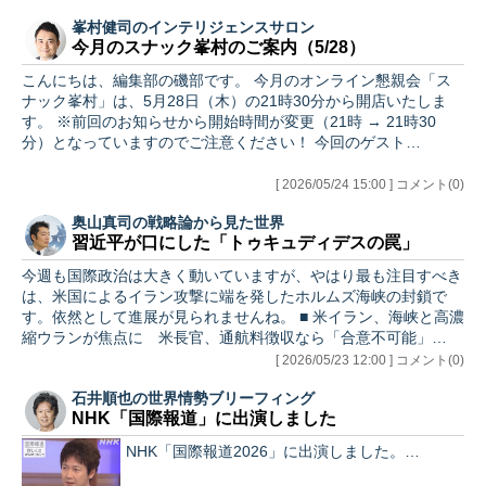
峯村健司のインテリジェンスサロン
今月のスナック峯村のご案内（5/28）
こんにちは、編集部の磯部です。 今月のオンライン懇親会「ス
ナック峯村」は、5月28日（木）の21時30分から開店いたしま
す。 ※前回のお知らせから開始時間が変更（21時 → 21時30
分）となっていますのでご注意ください！ 今回のゲスト…
[ 2026/05/24 15:00 ] コメント(0)
奥山真司の戦略論から見た世界
習近平が口にした「トゥキュディデスの罠」
今週も国際政治は大きく動いていますが、やはり最も注目すべき
は、米国によるイラン攻撃に端を発したホルムズ海峡の封鎖で
す。依然として進展が見られませんね。 ■ 米イラン、海峡と高濃
縮ウランが焦点に 米長官、通航料徴収なら「合意不可能」
（5/2…
[ 2026/05/23 12:00 ] コメント(0)
石井順也の世界情勢ブリーフィング
NHK「国際報道」に出演しました
NHK「国際報道2026」に出演しました。…