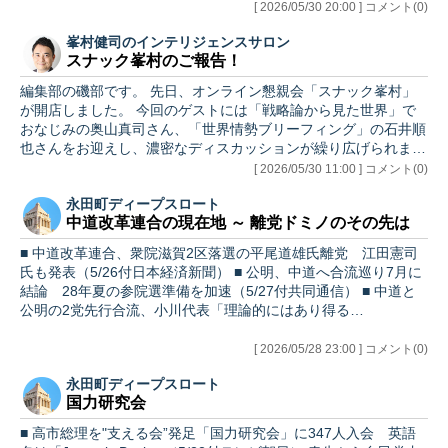
[ 2026/05/30 20:00 ] コメント(0)
峯村健司のインテリジェンスサロン
スナック峯村のご報告！
編集部の磯部です。 先日、オンライン懇親会「スナック峯村」
が開店しました。 今回のゲストには「戦略論から見た世界」で
おなじみの奥山真司さん、「世界情勢ブリーフィング」の石井順
也さんをお迎えし、濃密なディスカッションが繰り広げられまし
た。…
[ 2026/05/30 11:00 ] コメント(0)
永田町ディープスロート
中道改革連合の現在地 ～ 離党ドミノのその先は
■ 中道改革連合、衆院滋賀2区落選の平尾道雄氏離党 江田憲司
氏も発表（5/26付日本経済新聞） ■ 公明、中道へ合流巡り7月に
結論 28年夏の参院選準備を加速（5/27付共同通信） ■ 中道と
公明の2党先行合流、小川代表「理論的にはあり得る…
[ 2026/05/28 23:00 ] コメント(0)
永田町ディープスロート
国力研究会
■ 高市総理を"支える会”発足「国力研究会」に347人入会 英語