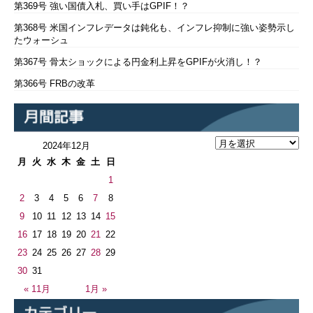
第369号 強い国債入札、買い手はGPIF！？
第368号 米国インフレデータは鈍化も、インフレ抑制に強い姿勢示し
たウォーシュ
第367号 骨太ショックによる円金利上昇をGPIFが火消し！？
第366号 FRBの改革
2024年12月
月
火
水
木
金
土
日
1
2
3
4
5
6
7
8
9
10
11
12
13
14
15
16
17
18
19
20
21
22
23
24
25
26
27
28
29
30
31
« 11月
1月 »