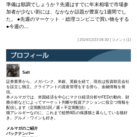
準備は順調でしょうか？先週はすでに年末相場で市場参
加者が少ない割には、なかなか話題が豊富な1週間でし
た。 ●先週のマーケット ・総理コンビニで買い物をする
●今週の…
[ 2024/12/23 06:30 ] コメント(1)
Salt
証券業界から、メガバンク、米銀、英銀を経て、現在は投資助言会社
を設立し独立。クライアントの資産管理をする傍ら、金融情報を発
信。
本メルマガでは、米国経済を中心にマクロ経済分析やFEDの動向、財
務分析などによってマーケット判断や投資アクションに役立つ情報を
配信します（定期配信1回／週＋不定期配信）。
猫アレルギーなのに、これまで総勢9匹の保護猫と暮らしている猫好
き。グルメ・ワインも好き。
メルマガのご紹介
バックナンバー