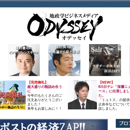
【完売御礼】
【NEW!】
超大盛りの瓶詰め生う
BS日テレ「深層ニ
に
ース」に出演しまし
今年のもたくさんのご
た。
注文ありがとうござい
「ミュトス」の提供
ました！
止命令などについて
来年もお楽しみに！！
説しました。