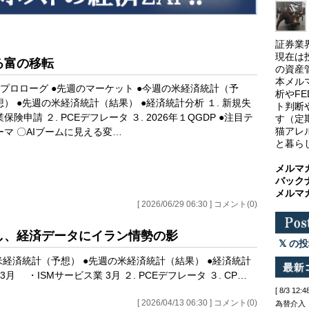
証券業
現在は
める富の移転
の資産
本メル
●プロローグ ●先週のマーケット ●今週の米経済統計（予
析やF
想） ●先週の米経済統計（結果） ●経済統計分析 １. 新規失
ト判断
業保険申請 ２. PCEデフレータ ３. 2026年１QGDP ●注目テ
す（定
猫アレ
ーマ 〇AIブームに見える変…
と暮ら
メルマ
バック
メルマ
[ 2026/06/29 06:30 ] コメント(0)
兆し、経済データにイラン情勢の影
の投
米経済統計（予想） ●先週の米経済統計（結果） ●経済統計
3月 ・ISMサービス業 3月 ２. PCEデフレータ ３. CP…
[ 8/3 
[ 2026/04/13 06:30 ] コメント(0)
為替介入