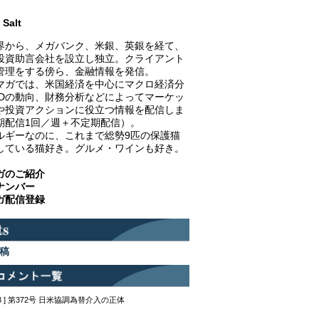
Salt
界から、メガバンク、米銀、英銀を経て、
投資助言会社を設立し独立。クライアント
管理をする傍ら、金融情報を発信。
マガでは、米国経済を中心にマクロ経済分
EDの動向、財務分析などによってマーケッ
や投資アクションに役立つ情報を配信しま
期配信1回／週＋不定期配信）。
ルギーなのに、これまで総勢9匹の保護猫
している猫好き。グルメ・ワインも好き。
ガのご紹介
ナンバー
ガ配信登録
稿
12:48 ] 第372号 日米協調為替介入の正体