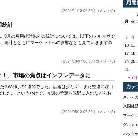
[ 2024/11/18 06:30 ] コメント(0)
月
火
用統計
。9月の雇用統計以外の統計については、以下のメルマガで
3
4
、統計とともにマーケットへの影響なども見ていきますの
10
11
17
18
24
25
[ 2024/10/07 06:30 ] コメント(0)
31
配？！、市場の焦点はインフレデータに
« 7月
たGW明けの1週間でした。話題は少なく、また翌週に注目
でした。 というわけで、今週の予定を視野に入れながらお
メルマ
米国経
[ 2024/05/13 06:30 ] コメント(3)
マーケ
グルメ
(
バック