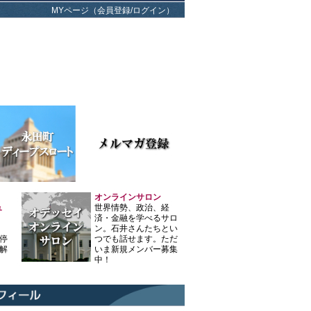
MYページ（会員登録/ログイン）
オンラインサロン
ュ
世界情勢、政治、経
済・金融を学べるサロ
ン。石井さんたちとい
停
つでも話せます。ただ
解
いま新規メンバー募集
中！