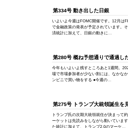
第334号 動き出した日銀
いよいよ今週はFOMC開催です。12月はF
で金融政策の発表が予定されています。そ
済統計に加えて、日銀の動きに…
第280号 概ね予想通りで通過
今年もいよいよ残すところあと1週間。2
場で市場参加者が少ない割には、なかなか
ンビニで買い物をする ●今週の…
第275号 トランプ大統領誕生
トランプ氏の次期大統領就任が決まって約
ーケットは先読みをしながら動いています
た統計に加えて、トランプ2.0のマーケ…