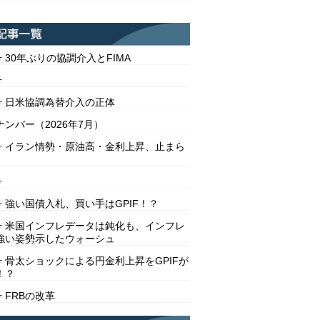
号 30年ぶりの協調介入とFIMA
号
2号 日米協調為替介入の正体
ンバー（2026年7月）
1号 イラン情勢・原油高・金利上昇、止まら
号
号 強い国債入札、買い手はGPIF！？
8号 米国インフレデータは鈍化も、インフレ
強い姿勢示したウォーシュ
号 骨太ショックによる円金利上昇をGPIFが
！？
号 FRBの改革