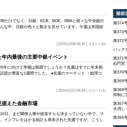
RBだけでなく、日銀、ECB、BOE、RBAと様々な中央銀行
第374
んな中、日銀が色々と動きを見せています。今週は米国経
第373
第37
[ 2025/12/08 06:30 ] コメント(0)
バックナ
した年内最後の主要中銀イベント
第37
ぬ円安
025年に向けて準備は順調でしょうか？先週はすでに年末相
第370
話題が豊富な1週間でした。 ●先週のマーケット ・総理コ
第369
第36
[ 2024/12/23 06:30 ] コメント(1)
抑制に
を見据えた金融市場
第367
火消し
10日、まだ閣僚人事や政策すらも決まっていない中で、マ
第366
。インフレをはかる統計も発表された先週ですが、こうし