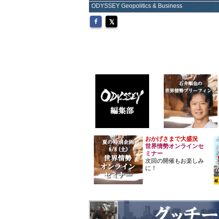
ODYSSEY Geopolitics & Business
おかげさまで大盛況
世界情勢オンラインセ
ミナー
次回の開催もお楽しみ
に！