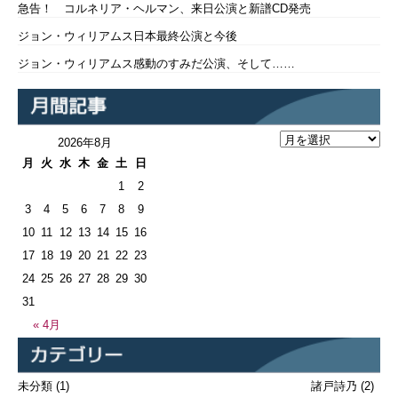
急告！ コルネリア・ヘルマン、来日公演と新譜CD発売
ジョン・ウィリアムス日本最終公演と今後
ジョン・ウィリアムス感動のすみだ公演、そして……
2026年8月
月
火
水
木
金
土
日
1
2
3
4
5
6
7
8
9
10
11
12
13
14
15
16
17
18
19
20
21
22
23
24
25
26
27
28
29
30
31
« 4月
未分類
(1)
諸戸詩乃
(2)