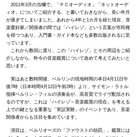
2011年3月の当欄で、「ＰＣオーディオ」「ネットオーデ
ィオ」についてご紹介する、と書いておきながら、長い年月
が過ぎてしまいました。あれから4年と1カ月を経た現在、音
楽愛好家／関係者の間では「ハイレゾ」という言葉が市民権
を得つつあり、入門書・ガイド本なども多数出版されるに至
っています。
これから数回に渡り、この「ハイレゾ」とその周辺をご紹
介しながら、昨今の音楽鑑賞について改めて考えてみたいと
思います。
実はあと数時間後、ベルリンの現地時間の本日4月11日午
後7時（日本時間4月12日午前2時）より、サイモン・ラトル
指揮ベルリン・フィルの演奏会が、高音質でライヴ配信され
るのですが、これは「ハイレゾ～音楽鑑賞の現在」を考える
上での鍵となる重要な「実証実験」のイベントであり、音楽
関係者からも注目を集めています。
演目は、ベルリオーズの「ファウストの劫罰」。鑑賞には