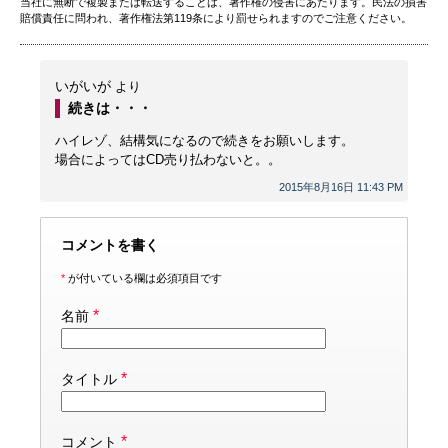
当社に無断で複製または転送することは、著作権の侵害にあたります。民法の損害
賠償責任に問われ、著作権法第119条により罰せられますのでご注意ください。
いがいが
より
続きは・・・
ハイレゾ、結構気になるので続きをお願いします。
場合によってはCD売り払わないと。。
2015年8月16日 11:43 PM
コメントを書く
*
が付いている欄は必須項目です
*
名前
*
タイトル
*
コメント