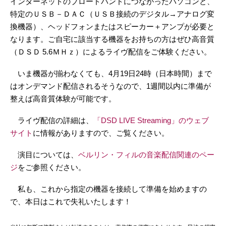
インターネットのブロードバンドにつながったパソコンと、
特定のＵＳＢ－ＤＡＣ（ＵＳＢ接続のデジタル→アナログ変
換機器）、ヘッドフォンまたはスピーカー＋アンプが必要と
なります。ご自宅に該当する機器をお持ちの方はぜひ高音質
（ＤＳＤ 5.6ＭＨｚ）によるライヴ配信をご体験ください。
いま機器が揃わなくても、4月19日24時（日本時間）まで
はオンデマンド配信されるそうなので、1週間以内に準備が
整えば高音質体験が可能です。
ライヴ配信の詳細は、
「DSD LIVE Streaming」のウェブ
サイト
に情報がありますので、ご覧ください。
演目については、
ベルリン・フィルの音楽配信関連のペー
ジ
をご参照ください。
私も、これから指定の機器を接続して準備を始めますの
で、本日はこれで失礼いたします！