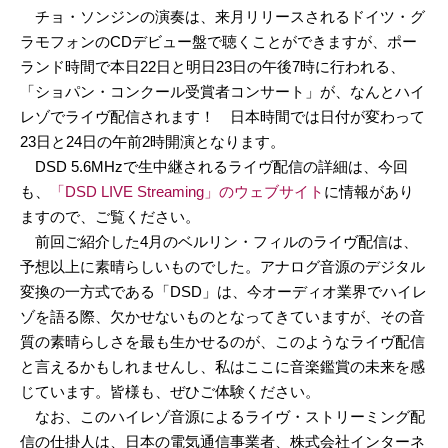
チョ・ソンジンの演奏は、来月リリースされるドイツ・グ
ラモフォンのCDデビュー盤で聴くことができますが、ポー
ランド時間で本日22日と明日23日の午後7時に行われる、
「ショパン・コンクール受賞者コンサート」が、なんとハイ
レゾでライヴ配信されます！ 日本時間では日付が変わって
23日と24日の午前2時開演となります。
DSD 5.6MHzで生中継されるライヴ配信の詳細は、今回
も、
「DSD LIVE Streaming」のウェブサイト
に情報があり
ますので、ご覧ください。
前回ご紹介した4月のベルリン・フィルのライヴ配信は、
予想以上に素晴らしいものでした。アナログ音源のデジタル
変換の一方式である「DSD」は、今オーディオ業界でハイレ
ゾを語る際、欠かせないものとなってきていますが、その音
質の素晴らしさを最も生かせるのが、このようなライヴ配信
と言えるかもしれませんし、私はここに音楽鑑賞の未来を感
じています。皆様も、ぜひご体験ください。
なお、このハイレゾ音源によるライヴ・ストリーミング配
信の仕掛人は、日本の電気通信事業者、株式会社インターネ