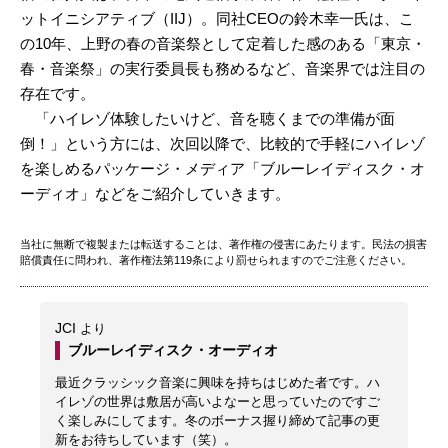
ットイニシアティブ（IIJ）。同社CEOの鈴木幸一氏は、こ
の10年、上野の春の音楽祭として定着した感のある「東京・
春・音楽祭」の実行委員長も務めるなど、音楽界では注目の
存在です。
「ハイレゾ体験したいけど、音を聴くまでの準備が面
倒！」という方には、次回以降で、比較的で手軽にハイレゾ
を楽しめるパッケージ・メディア「ブルーレイディスク・オ
ーディオ」などをご紹介していきます。
当社に無断で複製または転送することは、著作権の侵害にあたります。民法の損害
賠償責任に問われ、著作権法第119条により罰せられますのでご注意ください。
JCI
より
ブルーレイディスク・オーディオ
最近クラッシック音楽に興味を持ちはじめた者です。ハ
イレゾの世界は敷居が高いよなーと思っていたのですご
く楽しみにしてます。冬のボーナス握り締めて記事の更
新をお待ちしています（笑）。