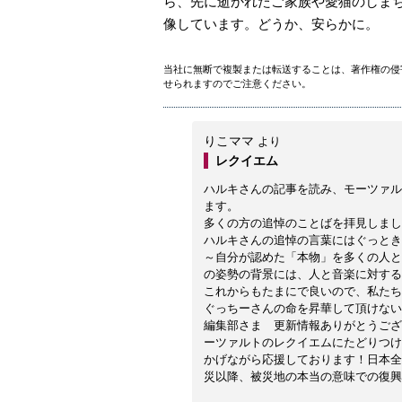
ら、先に逝かれたご家族や愛猫のしま
像しています。どうか、安らかに。
当社に無断で複製または転送することは、著作権の侵
せられますのでご注意ください。
りこママ
より
レクイエム
ハルキさんの記事を読み、モーツァル
ます。
多くの方の追悼のことばを拝見しまし
ハルキさんの追悼の言葉にはぐっとき
～自分が認めた「本物」を多くの人と
の姿勢の背景には、人と音楽に対する
これからもたまにで良いので、私たち
ぐっちーさんの命を昇華して頂けない
編集部さま 更新情報ありがとうござ
ーツァルトのレクイエムにたどりつけ
かげながら応援しております！日本全
災以降、被災地の本当の意味での復興