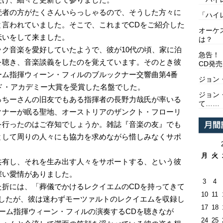
者の方がたくさんいらっしゃるので、そうした方々に
「ハイ
と言われていました。そこで、これまでCDをご紹介した
オーケ
伝いをして来ました。
は？
ク音楽を愛好していたようで、彼が10代の頃、家に泊
急告！
を聴き、音楽談義をしたのを覚えています。そのとき彼
CD発売
ーム指揮ウィーン・フィルのブルックナー交響曲第4番
ジョン
ード・アカデミー大賞を受賞した名盤でした。
ジョン
ちーさんの旧友でもある指揮者の長野力哉氏が率いる
て……
クナーが眠る聖地、オーストリアのザンクト・フローリ
を行ったのはご存知でしょうか。雑誌『音楽の友』でも
として周りの人々にも協力を求めながら惜しみなくサポ
月
火
有し、それを生み出す人々をサポートする、という彼
深い愛情がありました。
3
4
折には、「葬儀でかけるレクイエムのCDを持ってきて
10
11
ましたが、彼は迷わずモーツァルトのレクイエムを収録し
17
18
ーム指揮ウィーン・フィルの演奏するCDを聴きなが
24
25