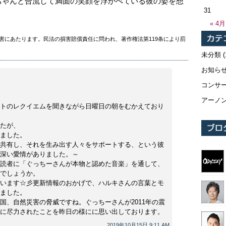
ちゃんと合流して満面の笑顔を浮かべている彼の姿を想
31
« 4月
害にあたります。民法の損害賠償責任に問われ、著作権法第119条により罰
未分類
(
お知ら
コンサ
アーノ
トのレクイエムを聞きながら日曜日の朝をむかえており
たが、
ました。
共有し、それを生み出す人々をサポートする、という彼
深い愛情がありました。～
読者に「ぐっちーさんが本物と認めた音楽」を通して、
でしょうか。
います☆彡更新情報のおかげで、ハルキさんの言葉とモ
ました。
国、自然災害の脅威ですね。ぐっちーさんが2011年の震
に尽力されたことを昨日の様にに思い出しております。
2019年10月15日 9:11 AM