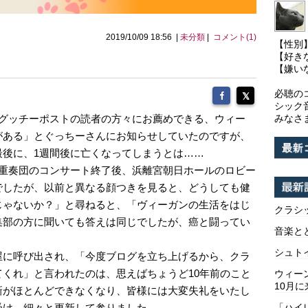
2019/10/09 18:56 |
未分類
|
コメント(1)
【性別
【好き
【嫌い
必聴の
シック
グッチーポストの読者の方々にお薦めできる、ウィー
みなさ
がある」とぐっちーさんにお知らせしていたのですが、
最後に、1週間後に亡くなってしまうとは……
重奏団のコンサート終了後、浜離宮朝日ホールのロビー
でしたが、以前と異なる顔つきを見ると、どうしても健
じゃないか？」と尋ねると、「ヴィーガンの生活をはじ
クラシ
集部の方に聞いても答えは同じでしたが、癌と闘ってい
音楽と
シュト
に呼び出され、「今度ブログを立ち上げるから、クラ
くれ」と言われたのは、思えばちょうど10年前のこと
ウィー
10月に
新がほとんどできなくなり、皆様には大変失礼をいたし
受け、細々と更新して参りました。
「ハイ