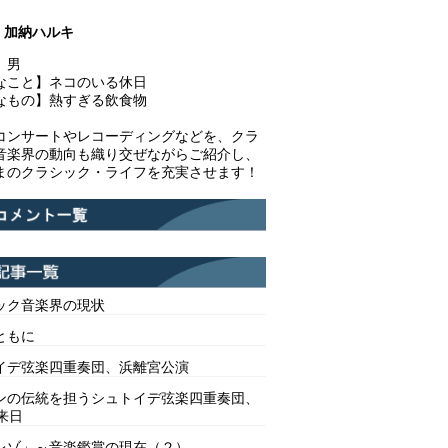
加納ハルキ
】男
なこと】ネコのいる休日
なもの】熱すぎる飲食物
コンサートやレコーディングなどを、クラ
音楽界の動向も織り交ぜながらご紹介し、
まのクラシック・ライフを充実させます！
ック音楽界の現状
ともに
イデ弦楽四重奏団、浜離宮公演
ンの伝統を担うシュトイデ弦楽四重奏団、
来日
レゾ」～音楽鑑賞の現在（２）