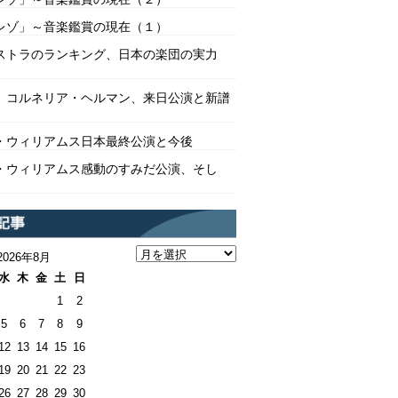
レゾ」～音楽鑑賞の現在（１）
ストラのランキング、日本の楽団の実力
 コルネリア・ヘルマン、来日公演と新譜
・ウィリアムス日本最終公演と今後
・ウィリアムス感動のすみだ公演、そし
2026年8月
水
木
金
土
日
1
2
5
6
7
8
9
12
13
14
15
16
19
20
21
22
23
26
27
28
29
30