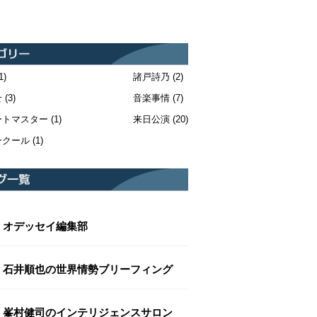
1)
諸戸詩乃
(2)
せ
(3)
音楽事情
(7)
ートマスター
(1)
来日公演
(20)
ンクール
(1)
オデッセイ編集部
石井順也の世界情勢ブリーフィング
峯村健司のインテリジェンスサロン