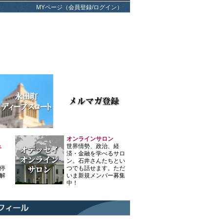
MYページ（会員登録/ログイン）
オンラインサロン
ュ
世界情勢、政治、経
済・金融を学べるサロ
ン。石井さんたちとい
停
つでも話せます。ただ
解
いま新規メンバー募集
中！