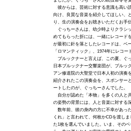
彼からは、芸術に対する意識も高い読
向け、良質な音楽を紹介してほしい、
り、生の演奏会をお聴きいただくお手
ぐっちーさんは、幼少時よりクラシッ
めてもらった折には、一緒にレコード
が最初に針を落としたレコードは、ベ
「ロマンティック」、1974年にレコ
ブルックナーと言えば、この夏、ぐっ
日本ブルックナー交響楽団が、ブルッ
アン修道院の大聖堂で日本人初の演奏
紹介されたこの演奏会を、スポンサー
ートしたのが、ぐっちーさんでした。
自分が認めた「本物」を多くの人と共
の姿勢の背景には、人と音楽に対する
数年前、彼の身内の方に不幸があった
くれ」と言われて、何枚かCDを渡し
た1枚を選んでいました。いま、そのベ