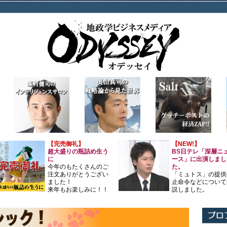
【完売御礼】
【NEW!】
超大盛りの瓶詰め生う
BS日テレ「深層ニ
に
ース」に出演しまし
今年のもたくさんのご
た。
注文ありがとうござい
「ミュトス」の提供
ました！
止命令などについて
来年もお楽しみに！！
説しました。