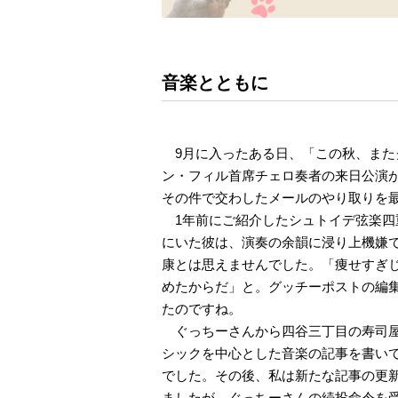
音楽とともに
9月に入ったある日、「この秋、また
ン・フィル首席チェロ奏者の来日公演
その件で交わしたメールのやり取りを
1年前にご紹介したシュトイデ弦楽四
にいた彼は、演奏の余韻に浸り上機嫌
康とは思えませんでした。「痩せすぎ
めたからだ」と。グッチーポストの編
たのですね。
ぐっちーさんから四谷三丁目の寿司屋
シックを中心とした音楽の記事を書いて
でした。その後、私は新たな記事の更
ましたが、ぐっちーさんの続投命令を