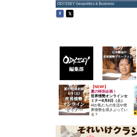
ODYSSEY Geopolitics & Business
【NEW!】
夏の特別企画！
世界情勢オンラインセ
ミナー8月8日（土）
AIが私たちの生活や世
界情勢を揺さぶってい
る？