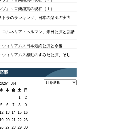
レゾ」～音楽鑑賞の現在（１）
ストラのランキング、日本の楽団の実力
 コルネリア・ヘルマン、来日公演と新譜
・ウィリアムス日本最終公演と今後
・ウィリアムス感動のすみだ公演、そし
2026年8月
水
木
金
土
日
1
2
5
6
7
8
9
12
13
14
15
16
19
20
21
22
23
26
27
28
29
30