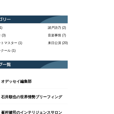
1)
諸戸詩乃
(2)
せ
(3)
音楽事情
(7)
ートマスター
(1)
来日公演
(20)
ンクール
(1)
オデッセイ編集部
石井順也の世界情勢ブリーフィング
峯村健司のインテリジェンスサロン