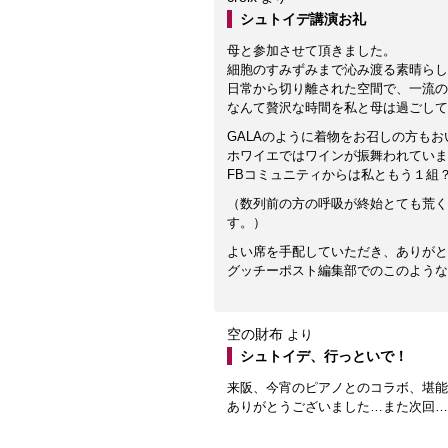
シュトイデ講演お礼
母と参加させて頂きました。
細胞のすみずみまで沁み渡る素晴らし
日常から切り離された空間で、一流の
なんて贅沢な時間を私と母は過ごして
GALAのように着物をお召しの方も
ホワイエではワインが振舞われていま
FBコミュニティからは私ともう１組
（数列前の方の呼吸が終始とても荒く
す。）
よい席を手配していただき、ありがと
グッチーポスト編集部でのこのような
空の財布
より
シュトイデ、行っといで！
来阪、今宵のピアノとのコラボ、堪能
ありがとうございました…また次回…