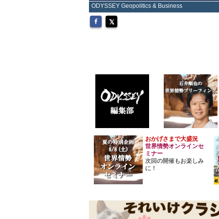
ODYSSEY Geopolitics & Business
おかげさまで大盛況
世界情勢オンラインセ
ミナー
次回の開催もお楽しみ
に！