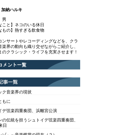
加納ハルキ
】男
なこと】ネコのいる休日
なもの】熱すぎる飲食物
コンサートやレコーディングなどを、クラ
音楽界の動向も織り交ぜながらご紹介し、
まのクラシック・ライフを充実させます！
ック音楽界の現状
ともに
イデ弦楽四重奏団、浜離宮公演
ンの伝統を担うシュトイデ弦楽四重奏団、
来日
レゾ」～音楽鑑賞の現在（２）