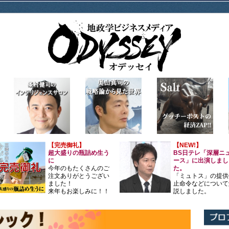
【完売御礼】
【NEW!】
超大盛りの瓶詰め生う
BS日テレ「深層ニ
に
ース」に出演しまし
今年のもたくさんのご
た。
注文ありがとうござい
「ミュトス」の提供
ました！
止命令などについて
来年もお楽しみに！！
説しました。