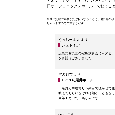
日ザ・フェニックスホール）で聴くこ
当社に無断で複製または転送することは、著作権の侵
せられますのでご注意ください。
ぐっちー本人
より
シュトイデ
広島交響楽団の定期演奏会にも来るよ
を有難うございました！
空の財布
より
10/19 紀尾井ホール
一階真ん中右寄り５列目で聴かせて観
教えてもらわなければ知ることもなく
来年１月中旬、楽しみです！
croix
より