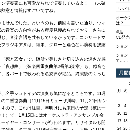
ラン演奏家にも可愛がられて演奏しているよ！」（未確
「ハイ
の熱意と情報はすごいですね。
オーケ
ませんでした。というのも、前回も書いた通り、ウィ
は？
家の音楽の方向性がある程度見極められており、さらに
急告！
通じ、音楽言語を共有しているからです。コンサートマ
CD発売
たフラジネアヌは、結果、グローと遜色ない演奏を披露
ジョン
ジョン
「死と乙女」で、随所で美しさと切り込みの深さが感
て……
「夜想曲」（弦楽四重奏曲第2番第3楽章）も、録音も
て、各パートで歌われる名旋律が絶品。終演後のぐっち
月
火
、名手シュトイデの演奏も気になるところです。11月
二重協奏曲（11月15日ミューザ川崎、11月24日サン
3
4
ますので、これは注目。年明けにも来日の予定（彼は一
10
11
！）で、1月15日にはオーケストラ・アンサンブル金
17
18
ューイヤー・コンサートが行われます。リサイタルも開
24
25
で残念。名古屋（1月9日宗次ホール）、大阪（1月16