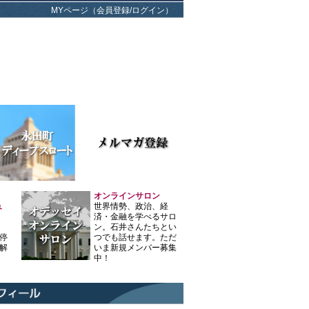
MYページ（会員登録/ログイン）
オンラインサロン
ュ
世界情勢、政治、経
済・金融を学べるサロ
ン。石井さんたちとい
停
つでも話せます。ただ
解
いま新規メンバー募集
中！