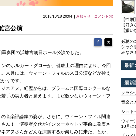
2018/10/18 20:04 |
お知らせ
|
コメント(4)
【性別
【好き
離宮公演
【嫌い
必聴の
シック
四重奏団の浜離宮朝日ホール公演でした。
みなさ
リンのホルガー・グローが、健康上の理由により、今回
と。来月には、ウィーン・フィルの来日公演などが控え
ばかりです。
ジネアヌ。経歴からは、ブラームス国際コンクールな
クラシ
な若手の実力者と見えます。まだ数少ないウィーン・フ
音楽と
シュト
の音楽評論家の姿が。さらに、ウィーン・フィル関連
ウィー
くさん！ 演奏者交代がインターネットで事前に発表さ
10月に
ジネアヌさんがどんな演奏するか楽しみに来た」とか、
「ハイ