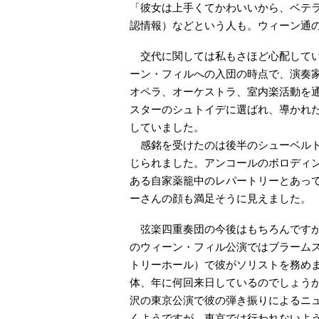
「彼女は上手くてかわいいから、ベテ
認情報）などという人も。ウィーン通
交代に関しては私もさほど心配してい
ーン・フィルへの入団の時点で、演奏
オペラ、オーケストラ、室内楽活動を
スターのシュトイデに選ばれ、導かれ
していました。
感銘を受けたのは後半のシューベルト
じられました。アンコールのボロディン
ある自家薬籠中のレパートリーとあっ
ーさんの顔も満足そうに見えました。
弦楽四重奏団の今後はもちろんですが
のウィーン・フィル公演ではブラームスの
トリーホール）で彼がソリストを務め
体、年に何回来日しているのでしょうか
沢の東京公演で彼の弾き振りによるニ
くようですが、東京では行われないよう