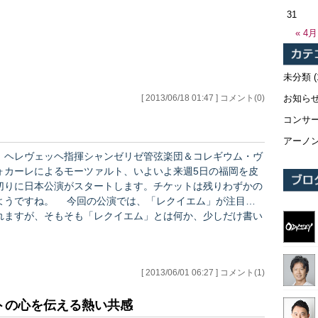
晴らしい演奏でした。 後半、メイン・プログラムの
31
「レクイエム」は大変感動的な公演となりました。 当
« 4月
初、この大ホールで、音量が現代の楽器に比べて小さい場合
もあるオリジナル楽器のオーケストラが、ヘレヴェッヘのス
ケールの大きな音楽を充分に響かせることができるか、…
未分類
(
お知ら
[ 2013/06/18 01:47 ] コメント(0)
コンサ
アーノ
ヘレヴェッヘ指揮シャンゼリゼ管弦楽団＆コレギウム・ヴ
ォカーレによるモーツァルト、いよいよ来週5日の福岡を皮
切りに日本公演がスタートします。チケットは残りわずかの
ですね。 今回の公演では、「レクイエム」が注目さ
れますが、そもそも「レクイエム」とは何か、少しだけ書い
ます。 音楽作品としてよく聴かれているレクイエム
には、ご存知のように古典派ではモーツァルト、ロマン派で
はヴェルディ、近代ではフォーレなど、様々な作曲家の作品
[ 2013/06/01 06:27 ] コメント(1)
があります。本来「レクイエム」とは、カトリック教会の死
者のためのミサ／ミサ曲のことで、演奏会用の作品だったわ
トの心を伝える熱い共感
けではありません。儀式の中の一部である音楽を組曲のよう