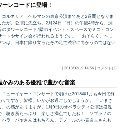
は…
ワーレコードに登場！
コルネリア・ヘルマンの東京公演まであと2週間となりま
したが、公演に先立ち、2月24日（日）の午後4時から、渋
谷のタワーレコード7階のイベント・スペースでミニ・コン
サートやサイン会が行われるようです。 おそらく、ヘル
マンは、日本に降り立ったその足で渋谷に向かうのではない
と思われます。 最新CD『バッハ：フランス組曲第1
集』の発売を記念しての、レコード店でのイベントですか
ら、ミニ・コンサートではバッハを弾くかもしれません。
[ 2013/02/19 14:56 ] コメント(1)
イベント会場ならではの、目前での演奏も興味深いです
が、彼女のトーク（日本語でも話すのでしょうか？）も聴い
みたいところです。 入場は無料のようですので、日曜
温かみのある優雅で豊かな音楽
日…
ニューイヤー・コンサートで明けた2013年1月も今日で終
わりですが、皆様、いかがお過ごしでしょうか。 いまさ
ら、の感がありますが、1月9日のオペラシティ公演は盛況
で、聴き所たっぷり、楽しさ満点でしたね！ ソプラノのバ
ーバラ・パヤさんはもちろん、テノールの小貫岩夫さんも
堂々たる歌唱で、たっぷりと歌の世界に浸ることができまし
た。バレエも美しく楽しく、最後のアンコールまで指揮者の
ウヴェ・タイマー氏が卓越した職人技で演奏を見事にまとめ