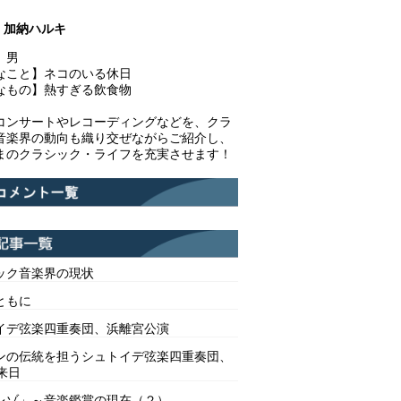
加納ハルキ
】男
なこと】ネコのいる休日
なもの】熱すぎる飲食物
コンサートやレコーディングなどを、クラ
音楽界の動向も織り交ぜながらご紹介し、
まのクラシック・ライフを充実させます！
ック音楽界の現状
ともに
イデ弦楽四重奏団、浜離宮公演
ンの伝統を担うシュトイデ弦楽四重奏団、
来日
レゾ」～音楽鑑賞の現在（２）