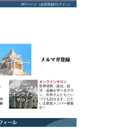
MYページ（会員登録/ログイン）
オンラインサロン
ュ
世界情勢、政治、経
済・金融を学べるサロ
ン。石井さんたちとい
停
つでも話せます。ただ
解
いま新規メンバー募集
中！