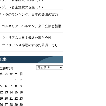
レゾ」～音楽鑑賞の現在（１）
ストラのランキング、日本の楽団の実力
 コルネリア・ヘルマン、来日公演と新譜
・ウィリアムス日本最終公演と今後
・ウィリアムス感動のすみだ公演、そし
2026年8月
水
木
金
土
日
1
2
5
6
7
8
9
12
13
14
15
16
19
20
21
22
23
26
27
28
29
30