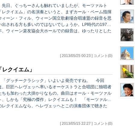
に…
先日、ぐっちーさんも触れていましたが、モーツァルト
「レクイエム」の名演奏というと、まずカール・ベーム指揮
ウィーン・フィル、ウィーン国立歌劇場合唱連盟の録音を思
い出される方も多いのではないでしょうか。LP時代の1971
年、ウィーン楽友協会大ホールでの録音は、ゆったりとした
テンポと大編成のオーケストラによる重厚な演奏で、とくに
「ぐっちーさん世代」以上の数多くの人々を深い感動に導い
てきたといえるでしょう。かつて音楽雑誌でよく行われてい
[ 2013/05/25 00:23 ] コメント(0)
た名曲の名演奏レコード／CDを選ぶ企画では、常に上位に
場していた名盤です。 その後、「古楽」「オリジナル
楽器」「ピリオド奏法」などといった、作品の時代考証もふ
「レクイエム」
ま…
「グッチークラシック」いよいよ発売ですね。 今回
は、巨匠ヘレヴェッヘ率いるオーケストラと合唱団に独唱者
たちも加わった大掛かりなもの。曲目はオール・モーツァル
ト、しかも「究極の傑作」レクイエムも！ 「モーツァルト
のレクイエムなら、ヘレヴェッヘとこの演奏団体で聴きた
い！」と考えている音楽通の方も多いことと思います。
ぐっちーさんはこれまでも、ロイヤル・フランダース・フィ
[ 2013/05/15 22:27 ] コメント(0)
ルやウィーン舞踏会管弦楽団など、個性豊かなオーケストラ
公演をチョイスし、皆様にご紹介していますが、今回も、こ