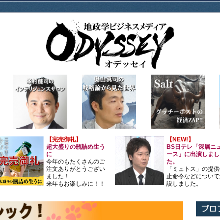
【完売御礼】
【NEW!】
超大盛りの瓶詰め生う
BS日テレ「深層ニ
に
ース」に出演しまし
今年のもたくさんのご
た。
注文ありがとうござい
「ミュトス」の提供
ました！
止命令などについて
来年もお楽しみに！！
説しました。