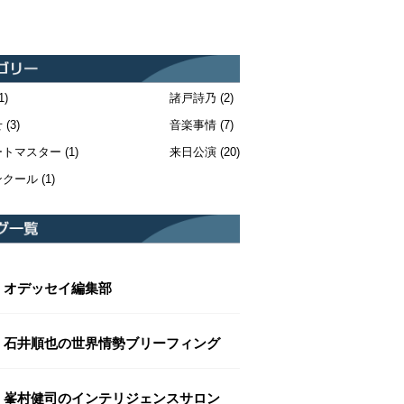
1)
諸戸詩乃
(2)
せ
(3)
音楽事情
(7)
ートマスター
(1)
来日公演
(20)
ンクール
(1)
オデッセイ編集部
石井順也の世界情勢ブリーフィング
峯村健司のインテリジェンスサロン