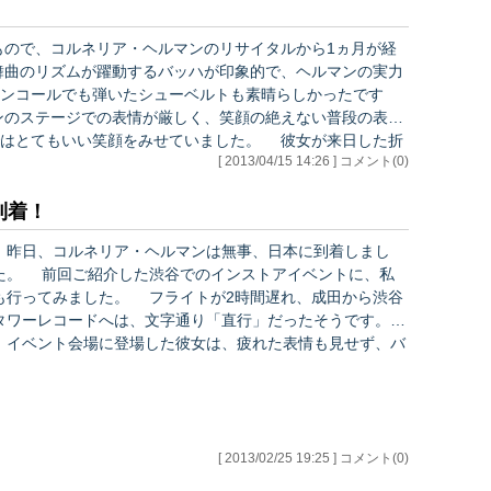
れまでの2団体とはまったく方向性の異なる、知る人ぞ知る
素晴らしい演奏家たちです。ここで何回かに渡って、その魅
ので、コルネリア・ヘルマンのリサイタルから1ヵ月が経
力につ…
舞曲のリズムが躍動するバッハが印象的で、ヘルマンの実力
ンコールでも弾いたシューベルトも素晴らしかったです
ンのステージでの表情が厳しく、笑顔の絶えない普段の表情
ではとてもいい笑顔をみせていました。 彼女が来日した折
[ 2013/04/15 14:26 ] コメント(0)
されています。すでにご覧になった方もいらしゃると思い
号の表紙をヘルマ…
到着！
昨日、コルネリア・ヘルマンは無事、日本に到着しまし
た。 前回ご紹介した渋谷でのインストアイベントに、私
行ってみました。 フライトが2時間遅れ、成田から渋谷
タワーレコードへは、文字通り「直行」だったそうです。
イベント会場に登場した彼女は、疲れた表情も見せず、バ
ッハの「フランス組曲」から数曲を生き生きと演奏し、日本
語とドイツ語で作品への熱い思いを語っていました。 十
数時間のフライト直後に、食事をする時間もなく、状態がい
いとはいえない不慣れなピアノ、会場での演奏という過酷な
状況でしたが、彼女のバッハは、今週末からのリサイタルの
[ 2013/02/25 19:25 ] コメント(0)
素晴らしさを予感させるものでした。 その話し振りから