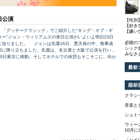
日公演
【性別
【好き
「グッチークラシック」でご紹介した“キング・オブ・ギ
【嫌い
ター”ジョン・ウィリアムスの来日公演がいよいよ明日23日
必聴の
りました。 ジョンは先週16日、悪天候の中、無事成
シック
田に降り立ちました。先週は、名古屋と大阪で公演を行い、
みなさ
20日東京に移動。そしてホテルでの休憩もそこそこに、向か
った先はクロサワ楽器！ ここでたくさんのギターを試奏し
たようで、その模様が楽器店のブログで紹介されていまし
2日夜は、武蔵野市民文化会館で公演（完売だ
そうです）。明日夜は、錦糸町のすみだトリフォニーホール
が会場です。 「グッチークラシック」のチケット販売終
クラシ
了後、ジョン・ウィリアムスは今年を最後にソロでの公…
音楽と
シュト
ウィー
10月に
「ハイ