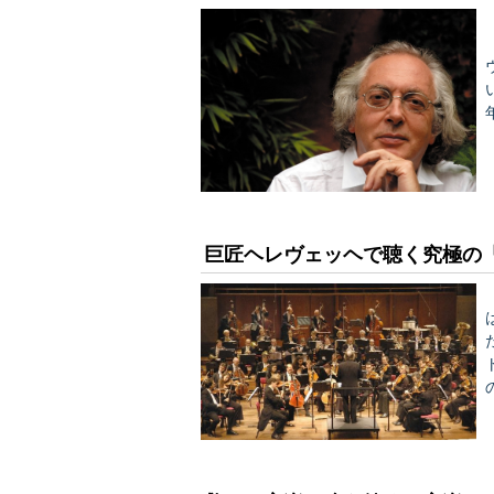
登
巨匠ヘレヴェッヘで聴く究極の