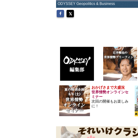
ODYSSEY Geopolitics & Business
おかげさまで大盛況
世界情勢オンラインセ
ミナー
次回の開催もお楽しみ
に！