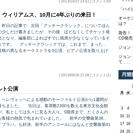
[ 2013/10/22 23:51 ] コメント(0)
「ハイ
ウィリアムス、10月に4年ぶりの来日！
オーケ
は？
昨日の記事で、次回「グッチークラシック」についてほん
の少しだけ書きましたが、その後、ほどなくしてチケット発
急告！
売となり、編集部によればすでに残席が少なくなっているそ
CD発売
。 グッチークラシックでは、これまで、まったく
ジョン
性格の異なるオーケストラを3公演、ピアノ公演を取り上げ
ジョン
てきました。そして今回ぐっちーさんが選んだのはギター・
て……
ソロ。先日の100人近いオーケストラ＆合唱による「レクイ
エム」とは、大きく異なった世界です。 ギターは、その
音色を知らない人などいない、と言ってしまえるほど、ポピ
[ 2013/06/18 21:09 ] コメント(1)
ュラーな楽器ですが、名手の手にかかると、実に様々な表情
の音楽が、この小さな楽器から生み出されます。著名な作
ルト公演
月
火
曲…
ヘレヴェッヘによる感動のモーツァルト公演から1週間が
ました。 当日は、客席数2300を数える東京文化会館
3
4
が、私としては久々に見る大入り。5階席まで、たくさんの
10
11
お客様の熱気で包まれていました。 前半の交響曲第38番
17
18
「プラハ」も好演、前半のアンコールにはなんと交響曲第41
番「ジュピター」の第4楽章を演奏！ 全曲を聴きたくなる
24
25