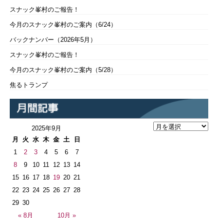
スナック峯村のご報告！
今月のスナック峯村のご案内（6/24）
バックナンバー（2026年5月）
スナック峯村のご報告！
今月のスナック峯村のご案内（5/28）
焦るトランプ
2025年9月
月
火
水
木
金
土
日
1
2
3
4
5
6
7
8
9
10
11
12
13
14
15
16
17
18
19
20
21
22
23
24
25
26
27
28
29
30
« 8月
10月 »