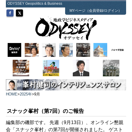
ODYSSEY Geopolitics & Business
MYページ（会員登録/ログイン）
HOME
>
2025年
>
9月
スナック峯村（第7回）のご報告
編集部の磯部です。 先週（9月13日）、オンライン懇親
会「スナック峯村」の第7回が開催されました。 ゲスト