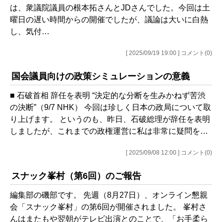
は、衆議院議員の根本拓さんとJDさんでした。今回は土
曜日の遅い時間からの開催でしたが、議論は大いに白熱
し、気付…
[ 2025/09/19 19:00 ] コメント(0)
国会議員向けの政策シミュレーションの意義
■ 石破首相 辞任を表明 “決定的な分断を生みかねず苦渋
の決断”（9/7 NHK） 今回は珍しく日本の政局について取
り上げます。 というのも、昨日、石破総理が辞任を表明
しましたが、これまでの政権運営に私は非常に疑問を…
[ 2025/09/08 12:00 ] コメント(0)
スナック峯村（第6回）のご報告
編集部の磯部です。 先週（8月27日）、オンライン懇親
会「スナック峯村」の第6回が開催されました。 峯村さ
んはまたもや翌朝がテレビ出演とのことで、「お手柔ら