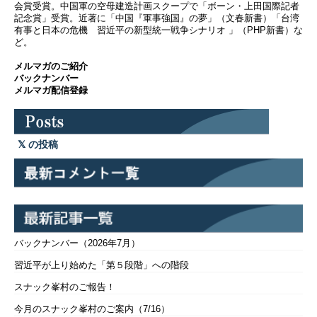
会賞受賞。中国軍の空母建造計画スクープで「ボーン・上田国際記者
記念賞」受賞。近著に「中国『軍事強国』の夢」（文春新書）「台湾
有事と日本の危機 習近平の新型統一戦争シナリオ 」（PHP新書）な
ど。
メルマガのご紹介
バックナンバー
メルマガ配信登録
の投稿
バックナンバー（2026年7月）
習近平が上り始めた「第５段階」への階段
スナック峯村のご報告！
今月のスナック峯村のご案内（7/16）