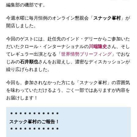
編集部の磯部です。
今週水曜に毎月恒例のオンライン懇親会「
スナック峯村
」が
開店しました。
今回のゲストには、赴任先のインド・デリーからご参加いた
だいたクロール・インターナショナルの
川端隆史
さん、そし
てレギュラー出演となる「
世界情勢ブリーフィング
」でおな
じみの
石井順也
さんをお迎えし、濃密なディスカッションが
繰り広げられました。
今回も、参加されなかった方にも「スナック峯村」の雰囲気
を味わっていただけるよう、ごく一部ではありますが内容を
お届けします！
＊＊＊＊＊＊＊＊＊＊＊
スナック峯村のご報告！
＊＊＊＊＊＊＊＊＊＊＊