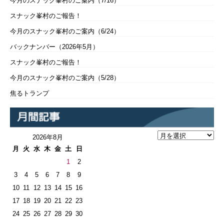
今月のスナック峯村のご案内（7/16）
スナック峯村のご報告！
今月のスナック峯村のご案内（6/24）
バックナンバー（2026年5月）
スナック峯村のご報告！
今月のスナック峯村のご案内（5/28）
焦るトランプ
2026年8月
月
火
水
木
金
土
日
1
2
3
4
5
6
7
8
9
10
11
12
13
14
15
16
17
18
19
20
21
22
23
24
25
26
27
28
29
30