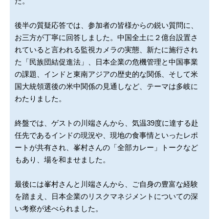
た。
後半の質疑応答では、参加者の皆様からの鋭い質問に、
お三方が丁寧に回答しました。中国全土に２億台設置さ
れていると言われる監視カメラの実態、新たに施行され
た「民族団結促進法」、日本企業の危機管理と中国事業
の課題、インドと東南アジアの歴史的な関係、そして米
国大統領選後の米中関係の見通しなど、テーマは多岐に
わたりました。
終盤では、ゲストの川端さんから、気温39度に達する赴
任先であるインドの現況や、現地の食事情といったレポ
ートが共有され、峯村さんの「全部カレー」トークなど
もあり、場を和ませました。
最後には峯村さんと川端さんから、ご自身の豊富な経験
を踏まえ、日本企業のリスクマネジメントについての深
い考察が述べられました。