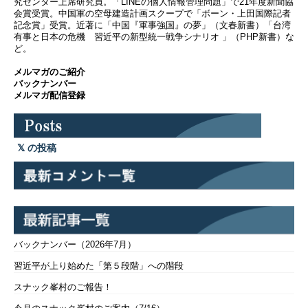
究センター上席研究員。「LINEの個人情報管理問題」で21年度新聞協
会賞受賞。中国軍の空母建造計画スクープで「ボーン・上田国際記者
記念賞」受賞。近著に「中国『軍事強国』の夢」（文春新書）「台湾
有事と日本の危機 習近平の新型統一戦争シナリオ 」（PHP新書）な
ど。
メルマガのご紹介
バックナンバー
メルマガ配信登録
の投稿
バックナンバー（2026年7月）
習近平が上り始めた「第５段階」への階段
スナック峯村のご報告！