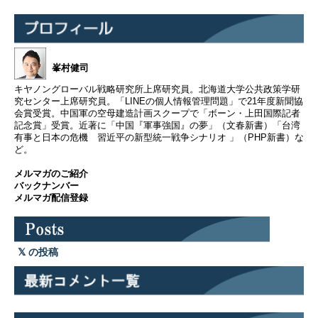
峯村健司
キヤノングローバル戦略研究所上席研究員。北海道大学公共政策学研
究センター上席研究員。「LINEの個人情報管理問題」で21年度新聞協
会賞受賞。中国軍の空母建造計画スクープで「ボーン・上田国際記者
記念賞」受賞。近著に「中国『軍事強国』の夢」（文春新書）「台湾
有事と日本の危機 習近平の新型統一戦争シナリオ 」（PHP新書）な
ど。
メルマガのご紹介
バックナンバー
メルマガ配信登録
の投稿