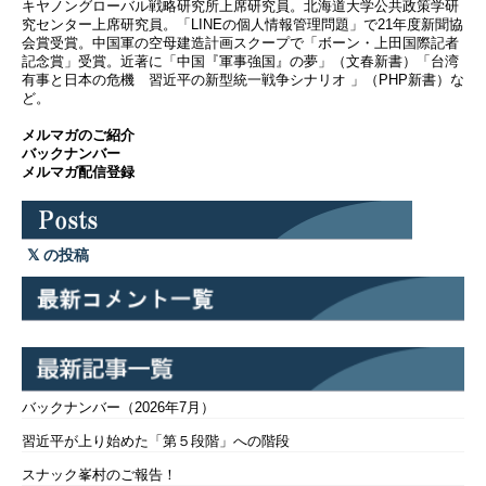
キヤノングローバル戦略研究所上席研究員。北海道大学公共政策学研
究センター上席研究員。「LINEの個人情報管理問題」で21年度新聞協
会賞受賞。中国軍の空母建造計画スクープで「ボーン・上田国際記者
記念賞」受賞。近著に「中国『軍事強国』の夢」（文春新書）「台湾
有事と日本の危機 習近平の新型統一戦争シナリオ 」（PHP新書）な
ど。
メルマガのご紹介
バックナンバー
メルマガ配信登録
の投稿
バックナンバー（2026年7月）
習近平が上り始めた「第５段階」への階段
スナック峯村のご報告！