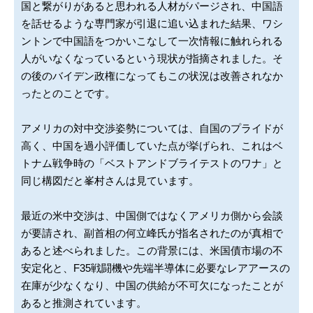
国と繋がりがあると思われる人材がパージされ、中国語
を話せるような専門家が引退に追い込まれた結果、ワシ
ントンで中国語をつかいこなして一次情報に触れられる
人がいなくなっているという現状が指摘されました。そ
の後のバイデン政権になってもこの状況は改善されなか
ったとのことです。
アメリカの対中交渉姿勢については、自国のプライドが
高く、中国を過小評価していた点が挙げられ、これはベ
トナム戦争時の「ベストアンドブライテストのワナ」と
同じ構図だと峯村さんは見ています。
最近の米中交渉は、中国側ではなくアメリカ側から会談
が要請され、副首相の何立峰氏が指名されたのが真相で
あると述べられました。この背景には、米国債市場の不
安定化と、F35戦闘機や先端半導体に必要なレアアースの
在庫が少なくなり、中国の供給が不可欠になったことが
あると推測されています。