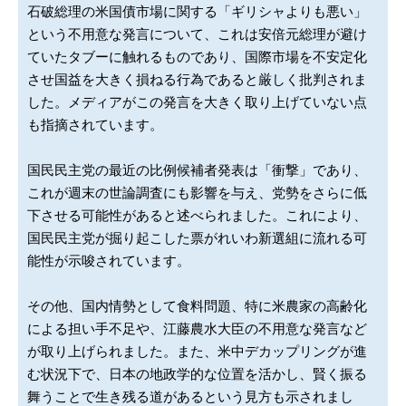
石破総理の米国債市場に関する「ギリシャよりも悪い」
という不用意な発言について、これは安倍元総理が避け
ていたタブーに触れるものであり、国際市場を不安定化
させ国益を大きく損ねる行為であると厳しく批判されま
した。メディアがこの発言を大きく取り上げていない点
も指摘されています。
国民民主党の最近の比例候補者発表は「衝撃」であり、
これが週末の世論調査にも影響を与え、党勢をさらに低
下させる可能性があると述べられました。これにより、
国民民主党が掘り起こした票がれいわ新選組に流れる可
能性が示唆されています。
その他、国内情勢として食料問題、特に米農家の高齢化
による担い手不足や、江藤農水大臣の不用意な発言など
が取り上げられました。また、米中デカップリングが進
む状況下で、日本の地政学的な位置を活かし、賢く振る
舞うことで生き残る道があるという見方も示されまし