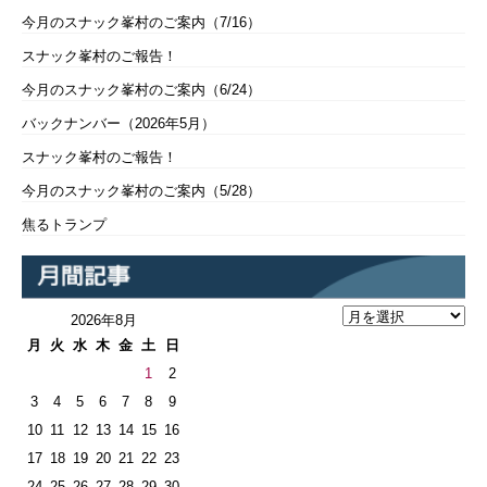
今月のスナック峯村のご案内（7/16）
スナック峯村のご報告！
今月のスナック峯村のご案内（6/24）
バックナンバー（2026年5月）
スナック峯村のご報告！
今月のスナック峯村のご案内（5/28）
焦るトランプ
2026年8月
月
火
水
木
金
土
日
1
2
3
4
5
6
7
8
9
10
11
12
13
14
15
16
17
18
19
20
21
22
23
24
25
26
27
28
29
30