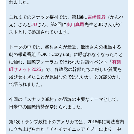
れました。
これまでのスナック峯村では、第1回に
吉崎達彦
（かんべ
え）さんと
JD
さん、第2回に
奥山真司
先生とJDさんがゲ
ストとして参加されています。
トークの中では、峯村さんが最近、飯田さんの担当する
朝の報道番組「OK！Cozy up!」に呼ばれなくなったこと
に触れ、国際フォーラムで行われた討論イベント「
有楽
町サミット2025
」で、各政党の幹部たちに厳しい質問を
浴びせすぎたことが原因なのではないか、と冗談めかし
て語られました。
今回の「スナック峯村」の議論の主要なテーマとして、
日米中の国際情勢が挙げられました。
第1次トランプ政権下のアメリカでは、2018年に司法省内
に立ち上げられた「チャイナイニシアチブ」により、中