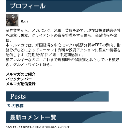
Salt
証券業界から、メガバンク、米銀、英銀を経て、現在は投資助言会社
を設立し独立。クライアントの資産管理をする傍ら、金融情報を発
信。
本メルマガでは、米国経済を中心にマクロ経済分析やFEDの動向、財
務分析などによってマーケット判断や投資アクションに役立つ情報を
配信します（定期配信1回／週＋不定期配信）。
猫アレルギーなのに、これまで総勢9匹の保護猫と暮らしている猫好
き。グルメ・ワインも好き。
メルマガのご紹介
バックナンバー
メルマガ配信登録
の投稿
[ 8/3 12:48 ] 第372号 日米協調為替介入の正体