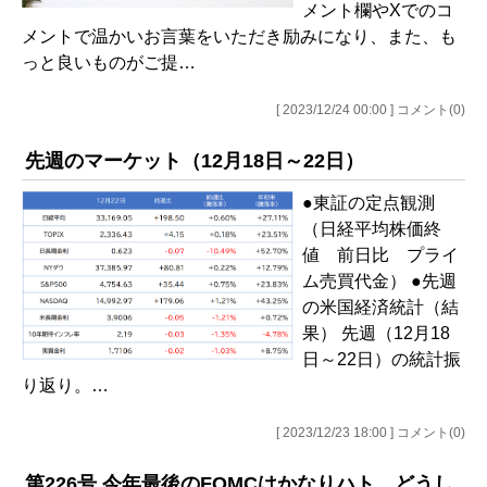
メント欄やXでのコ
メントで温かいお言葉をいただき励みになり、また、も
っと良いものがご提…
[ 2023/12/24 00:00 ] コメント(0)
先週のマーケット（12月18日～22日）
●東証の定点観測
（日経平均株価終
値 前日比 プライ
ム売買代金） ●先週
の米国経済統計（結
果） 先週（12月18
日～22日）の統計振
り返り。…
[ 2023/12/23 18:00 ] コメント(0)
第226号 今年最後のFOMCはかなりハト、どうし