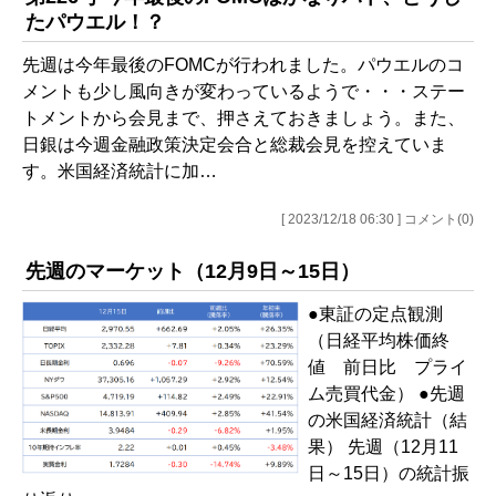
たパウエル！？
先週は今年最後のFOMCが行われました。パウエルのコ
メントも少し風向きが変わっているようで・・・ステー
トメントから会見まで、押さえておきましょう。また、
日銀は今週金融政策決定会合と総裁会見を控えていま
す。米国経済統計に加…
[ 2023/12/18 06:30 ] コメント(0)
先週のマーケット（12月9日～15日）
●東証の定点観測
（日経平均株価終
値 前日比 プライ
ム売買代金） ●先週
の米国経済統計（結
果） 先週（12月11
日～15日）の統計振