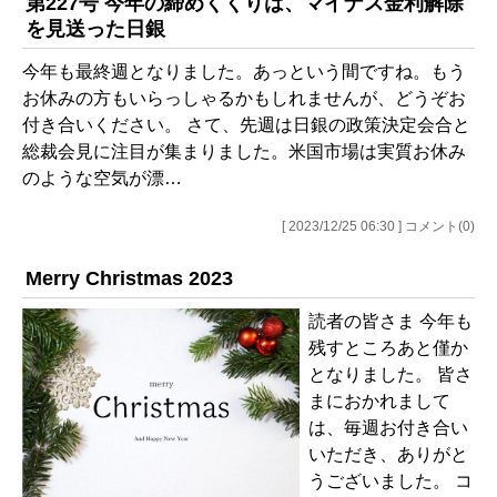
第227号 今年の締めくくりは、マイナス金利解除
を見送った日銀
今年も最終週となりました。あっという間ですね。もう
お休みの方もいらっしゃるかもしれませんが、どうぞお
付き合いください。 さて、先週は日銀の政策決定会合と
総裁会見に注目が集まりました。米国市場は実質お休み
のような空気が漂…
[ 2023/12/25 06:30 ] コメント(0)
Merry Christmas 2023
読者の皆さま 今年も
残すところあと僅か
となりました。 皆さ
まにおかれまして
は、毎週お付き合い
いただき、ありがと
うございました。 コ