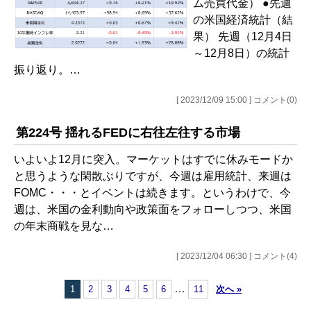
ム売買代金） ●先週
の米国経済統計（結
果） 先週（12月4日
～12月8日）の統計
振り返り。…
[ 2023/12/09 15:00 ] コメント(0)
第224号 揺れるFEDに右往左往する市場
いよいよ12月に突入。マーケットはすでに休みモードか
と思うような閑散ぶりですが、今週は雇用統計、来週は
FOMC・・・とイベントは続きます。というわけで、今
週は、米国の金利動向や政策面をフォローしつつ、米国
の年末商戦を見な…
[ 2023/12/04 06:30 ] コメント(4)
…
1
2
3
4
5
6
11
次へ »