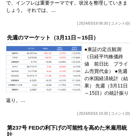
で、インフレは重要テーマです。状況を整理していきま
しょう。 それでは、…
[ 2024/03/18 06:30 ] コメント(0)
先週のマーケット（3月11日～15日）
●東証の定点観測
（日経平均株価終
値 前日比 プライ
ム売買代金） ●先週
の米国経済統計（結
果） 先週（3月11日
～15日）の統計振り
返り。…
[ 2024/03/16 10:30 ] コメント(0)
第237号 FEDの利下げの可能性を高めた米雇用統
計