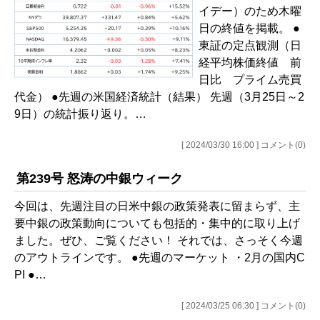
イデー）のため木曜
日の終値を掲載。 ●
東証の定点観測（日
経平均株価終値 前
日比 プライム売買
代金） ●先週の米国経済統計（結果） 先週（3月25日～2
9日）の統計振り返り。…
[ 2024/03/30 16:00 ] コメント(0)
第239号 怒涛の中銀ウィーク
今回は、先週注目の日米中銀の政策発表に留まらず、主
要中銀の政策動向についても包括的・集中的に取り上げ
ました。ぜひ、ご覧ください！ それでは、さっそく今週
のアウトラインです。 ●先週のマーケット ・2月の国内C
PI ●…
[ 2024/03/25 06:30 ] コメント(0)