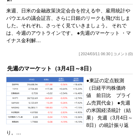
来週、日米の金融政策決定会合を控える中、雇用統計や
パウエルの議会証言、さらに日銀のリークも飛び出しま
した。それぞれ、さっそく見ていきましょう。 それで
は、今週のアウトラインです。 ●先週のマーケット ・マ
イナス金利解…
[ 2024/03/11 06:30 ] コメント(0)
先週のマーケット（3月4日～8日）
●東証の定点観測
（日経平均株価終
値 前日比 プライ
ム売買代金） ●先週
の米国経済統計（結
果） 先週（3月4日～
8日）の統計振り返
り。…