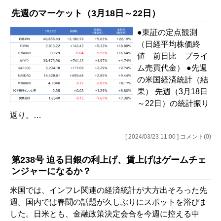
先週のマーケット（3月18日～22日）
●東証の定点観測
（日経平均株価終
値 前日比 プライ
ム売買代金） ●先週
の米国経済統計（結
果） 先週（3月18日
～22日）の統計振り
返り。…
[ 2024/03/23 11:00 ] コメント(0)
第238号 迫る日銀の利上げ、賃上げはゲームチェ
ンジャーになるか？
米国では、インフレ関連の経済統計が大方出そろった先
週。国内では春闘の話題が久しぶりにスポットを浴びま
した。日米とも、金融政策決定会合を今週に控える中