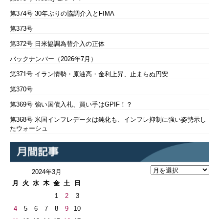
第374号 30年ぶりの協調介入とFIMA
第373号
第372号 日米協調為替介入の正体
バックナンバー（2026年7月）
第371号 イラン情勢・原油高・金利上昇、止まらぬ円安
第370号
第369号 強い国債入札、買い手はGPIF！？
第368号 米国インフレデータは鈍化も、インフレ抑制に強い姿勢示し
たウォーシュ
2024年3月
月
火
水
木
金
土
日
1
2
3
4
5
6
7
8
9
10