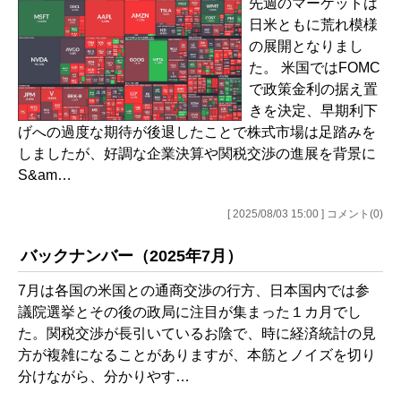
先週のマーケットは
日米ともに荒れ模様
の展開となりまし
た。 米国ではFOMC
で政策金利の据え置
きを決定、早期利下
げへの過度な期待が後退したことで株式市場は足踏みを
しましたが、好調な企業決算や関税交渉の進展を背景に
S&am…
[ 2025/08/03 15:00 ] コメント(0)
バックナンバー（2025年7月）
7月は各国の米国との通商交渉の行方、日本国内では参
議院選挙とその後の政局に注目が集まった１カ月でし
た。関税交渉が長引いているお陰で、時に経済統計の見
方が複雑になることがありますが、本筋とノイズを切り
分けながら、分かりやす…