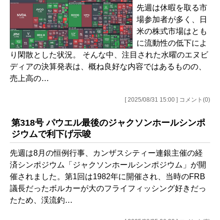
先週は休暇を取る市
場参加者が多く、日
米の株式市場はとも
に流動性の低下によ
り閑散とした状況。 そんな中、注目された水曜のエヌビ
ディアの決算発表は、概ね良好な内容ではあるものの、
売上高の…
[ 2025/08/31 15:00 ] コメント(0)
第318号 パウエル最後のジャクソンホールシンポ
ジウムで利下げ示唆
先週は8月の恒例行事、カンザスシティー連銀主催の経
済シンポジウム「ジャクソンホールシンポジウム」が開
催されました。第1回は1982年に開催され、当時のFRB
議長だったボルカーが大のフライフィッシング好きだっ
たため、渓流釣…