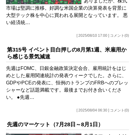
ありましたが、株式
市場は堅調に推移。好調な米国企業の決算発表を背景に
大型テック株を中心に買われる展開となっています。 悪
い経済統…
[ 2025/08/10 17:00 ] コメント(0)
第315号 イベント目白押しの8月第1週、米雇用か
ら感じる景気減速
先週はFOMC、日銀金融政策決定会合、雇用統計をはじ
めとした雇用関連統計の発表ウィークでした。さらに、
GDPやPCEの発表に、恒例のトランプのFRBへのプレッ
シャーなど話題満載です。最後までお付き合いくださ
い。 ●先週…
[ 2025/08/04 06:30 ] コメント(0)
先週のマーケット（7月28日～8月1日）