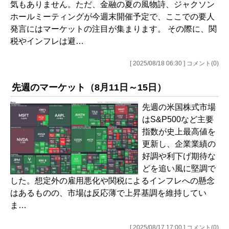
気もありません。ただ、金融の夏の風物詩、ジャクソン
ホールミーティングが今週末開催予定で、ここでの要人
発言にはマーケットの注目が集まります。 その際に、関
税やインフレは避…
[ 2025/08/18 06:30 ] コメント(0)
先週のマーケット（8月11日～15日）
先週の米国株式市場
はS&P500など主要
指数が史上最高値を
更新し、企業業績の
好調や利下げ期待な
どを追い風に堅調で
した。想定外の雇用悪化や関税によるインフレへの懸念
はあるものの、市場は反応薄で上昇基調を維持してい
ま…
[ 2025/08/17 17:00 ] コメント(0)