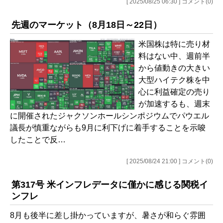
[ 2025/08/25 06:30 ] コメント(0)
先週のマーケット（8月18日～22日）
米国株は特に売り材
料はない中、週前半
から値動きの大きい
大型ハイテク株を中
心に利益確定の売り
が加速するも、週末
に開催されたジャクソンホールシンポジウムでパウエル
議長が慎重ながらも9月に利下げに着手することを示唆
したことで反…
[ 2025/08/24 21:00 ] コメント(0)
第317号 米インフレデータに僅かに感じる関税イ
ンフレ
8月も後半に差し掛かっていますが、暑さが和らぐ雰囲