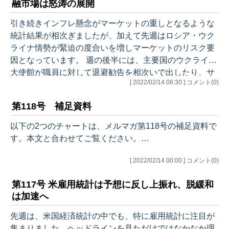
融市場は怒涛の展開
引き続きインフレ懸念がマーケットの重しとなるような
統計結果が相次ぎましたが、加えて先週はロシア・ウク
ライナ情勢が緊迫の度合いを増しマーケットのリスク要
因となっています。 週の後半には、主要国のウクライナ
大使館が職員に対して退避勧告を相次いで出したり、サ
[ 2022/02/14 06:30 ] コメント(0)
リバン米大統領補佐官の会見のトーンが明らかに先鋭化
したり・・さらに週末には米露高官と首脳による会談が
第118号 補足資料
相次ぎましたが、話し合いは平行線で落ち着きません。
今回は、統計だけでなくこうした外部要因についても触
以下の2つのチャートは、メルマガ第118号の補足資料で
れています。マーケットを見る上では、これまで通りデ
す。本文と合わせてご覧ください。…
ータや金利動向などが重要であることに変わりがありま
せんが、地政学リスクの分析のひとつとしてご…
[ 2022/02/14 00:00 ] コメント(0)
第117号 米雇用統計は予想に反し上振れ、脱緩和
は加速へ
先週は、米国経済統計の中でも、特に雇用統計に注目が
集まりました。ヘッドラインを見ただけではなかなか理