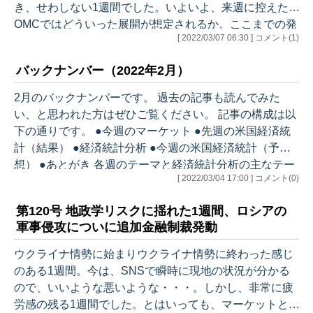
き、せわしない1週間でした。いよいよ、来週に控えたF
OMCではどういった展開が想定されるか。ここまでの発
[ 2022/03/07 06:30 ] コメント(1)
言や統計データから分析をしておきましょう。 また、い
よいよ緊迫の度合いを増しているウクライナ情勢です
バックナンバー（2022年2月）
が、ロシアに対して行われた金融制裁の影響などを改め
て確認します。 それでは、今週のアウトラインです。 ●
2月のバックナンバーです。 過去の記事も読んでみた
先週のマーケット ・官邸が望む日銀人事 ●先週の米国
い、と思われた方はぜひご覧ください。 記事の構成は以
経済統計（結果） ●経済統計分析 １. ISM製造業景況指
下の通りです。 ●今週のマーケット ●先週の米国経済統
数 2月 ２. I…
計（結果） ●経済統計分析 ●今週の米国経済統計（予
想） ●あとがき 各週のテーマと経済統計分析の主なテー
[ 2022/03/04 17:00 ] コメント(0)
マはこちらです。 2/7 第117号 米雇用統計は予想に反し
上振れ、脱緩和は加速へ １. ISM製造業景況指数 1月
第120号 地政学リスクに揺れた1週間、ロシアの
２. ISMサービス業景況指数 1月 ３. JOLTS 12月
軍事侵攻についに追加金融制裁発動
４. 新規失業保険申請者数 ５. 雇用統計 1月 ６. 雇用
統計総論 ７. OPEC+現行計画維持 ８. 避けられない
ウクライナ情勢に始まりウクライナ情勢に終わった感じ
銀行の変革 …
のある1週間。今は、SNSで瞬時に現地の状況が分かる
ので、いいような悪いような・・・。しかし、非常に疲
労感の残る1週間でした。とはいっても、マーケットと