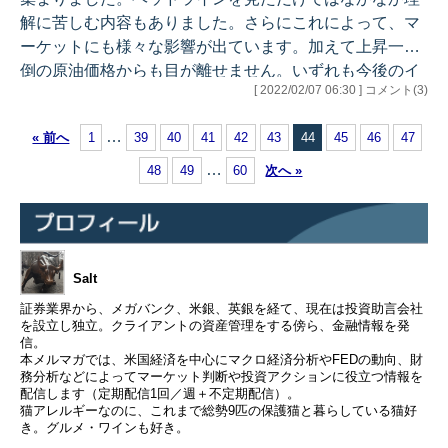
解に苦しむ内容もありました。さらにこれによって、マ
ーケットにも様々な影響が出ています。加えて上昇一辺
倒の原油価格からも目が離せません。いずれも今後のイ
[ 2022/02/07 06:30 ] コメント(3)
ンフレの推移にも影響を与えると思われ、丁寧に内容を
見ていきましょう。 それでは、今週のアウトラインで
…
« 前へ
1
39
40
41
42
43
44
45
46
47
す。 ●先週のマーケット ・米英欧は脱緩和 ●先週の米
国経済統計（結果） ●経済統計分析 １. ISM製造業景況
…
48
49
60
次へ »
指数 1月 ２. ISMサービス業景況指数 1月 ３. JOLTS
12月 ４. 新規失業保険申請者数 ５. 雇用統計 1…
Salt
証券業界から、メガバンク、米銀、英銀を経て、現在は投資助言会社
を設立し独立。クライアントの資産管理をする傍ら、金融情報を発
信。
本メルマガでは、米国経済を中心にマクロ経済分析やFEDの動向、財
務分析などによってマーケット判断や投資アクションに役立つ情報を
配信します（定期配信1回／週＋不定期配信）。
猫アレルギーなのに、これまで総勢9匹の保護猫と暮らしている猫好
き。グルメ・ワインも好き。