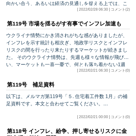
向かい合う、あるいは経済の見通しを捉える上では、こ
[ 2022/02/28 06:30 ] コメント(2)
うした外交や社会情勢の枝葉末節に捕らわれるのではな
く、大きな流れをつかむことが必要です。 そして１にも
第119号 市場を揺るがす有事でインフレ加速も
２にもデータを正しく読んでいく。こういう時こそ、忘
れてはいけません。何となく気ぜわしい時だからこそ、
ウクライナ情勢にかき消されがちな感がありましたが、
落ち着いて状況を分析していきたいと思います。ただ
インフレを示す統計も相次ぎ、地政学リスクとインフレ
し、もちろんウクライナ情勢がマーケットに与える影響
リスクの間を行ったり来たりするマーケットが続きまし
についても忘れてはいません。 それでは、今週…
た。 そのウクライナ情勢は、先週も様々な情報が飛び交
い、マーケットも一喜一憂で、何とも落ち着かない1週
[ 2022/02/21 06:30 ] コメント(0)
間となりました。本メルマガでは、ウクライナ情勢から
波及する、原油をはじめとした資源・エネルギー、農産
第119号 補足資料
物の需給について詳しく取り上げました。米国のインフ
レを大きく左右する要素でもありますので、是非ご覧く
以下は、メルマガ第119号「５. 住宅着工件数 1月」の補
ださい。 それでは、今週のアウトラインです。 ●先週の
足資料です。本文と合わせてご覧ください。…
マーケット ・見直し賛成ゼロ ●先週の米国経済統計
（結果） ●経済統計分析 １. 生…
[ 2022/02/21 00:00 ] コメント(0)
第118号 インフレ、紛争、押し寄せるリスクに金