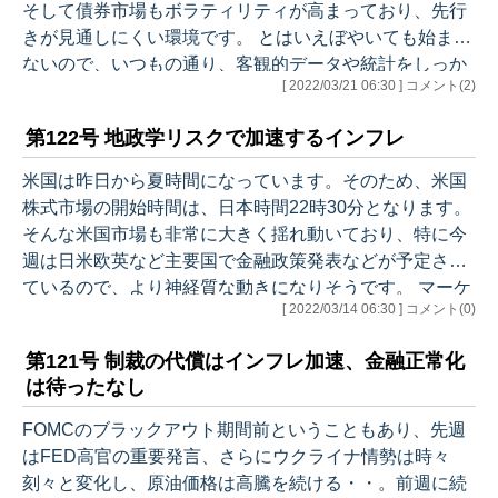
そして債券市場もボラティリティが高まっており、先行
きが見通しにくい環境です。 とはいえぼやいても始まら
ないので、いつもの通り、客観的データや統計をしっか
[ 2022/03/21 06:30 ] コメント(2)
り押さえたうえで、現在の固有の環境を読み解いていき
ましょう。今週も、原油については少し重点的に取り上
第122号 地政学リスクで加速するインフレ
げています。 それでは、今週のアウトラインです。 ●先
週のマーケット ・予定と違う物価上昇 ●先週の米国経
米国は昨日から夏時間になっています。そのため、米国
済統計（結果） ●経済統計分析 １. 連銀サーベイ ２.
株式市場の開始時間は、日本時間22時30分となります。
生産者物価指数（PPI）2月 ３. 小売売上高 2月 ４. 新
そんな米国市場も非常に大きく揺れ動いており、特に今
規失業…
週は日米欧英など主要国で金融政策発表などが予定され
ているので、より神経質な動きになりそうです。 マーケ
[ 2022/03/14 06:30 ] コメント(0)
ットのリスク要因になっているインフレや資源高、さら
にはロシア国債のデフォルトリスク、こうした変動要因
第121号 制裁の代償はインフレ加速、金融正常化
についても検証していますので、是非ご覧ください。 そ
は待ったなし
れでは、今週のアウトラインです。 ●先週のマーケット
・日本にもインフレの波 ●先週の米国経済統計（結
FOMCのブラックアウト期間前ということもあり、先週
果） ●経済統計分析 １. JOLTS 1月 ２. 新規失業保険
はFED高官の重要発言、さらにウクライナ情勢は時々
申請者数 ３…
刻々と変化し、原油価格は高騰を続ける・・。前週に続