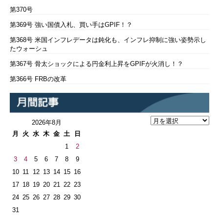
第370号
第369号 強い国債入札、買い手はGPIF！？
第368号 米国インフレデータは鈍化も、インフレ抑制に強い姿勢示し
たウォーシュ
第367号 骨太ショックによる円金利上昇をGPIFが火消し！？
第366号 FRBの改革
2026年8月
月
火
水
木
金
土
日
1
2
3
4
5
6
7
8
9
10
11
12
13
14
15
16
17
18
19
20
21
22
23
24
25
26
27
28
29
30
31