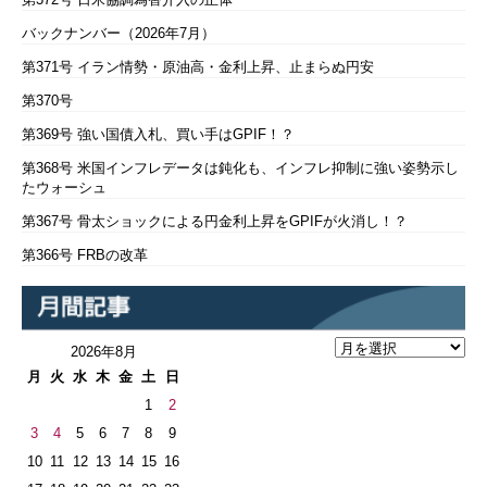
バックナンバー（2026年7月）
第371号 イラン情勢・原油高・金利上昇、止まらぬ円安
第370号
第369号 強い国債入札、買い手はGPIF！？
第368号 米国インフレデータは鈍化も、インフレ抑制に強い姿勢示し
たウォーシュ
第367号 骨太ショックによる円金利上昇をGPIFが火消し！？
第366号 FRBの改革
2026年8月
月
火
水
木
金
土
日
1
2
3
4
5
6
7
8
9
10
11
12
13
14
15
16