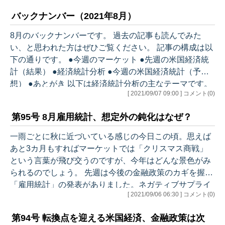
済統計（結果） ●経済統計分析 １. JOLTS 7月 ・
バックナンバー（2021年8月）
採用者数は減少に転じる ・自発的な離職の増加が意
味するところ ２. 新規失業保険申請者数 ・特例給
8月のバックナンバーです。 過去の記事も読んでみた
付終了、「さあ復職しよう！」となるか？ ３. ベージ
い、と思われた方はぜひご覧ください。 記事の構成は以
ュブック（FRB地区連銀経済報告） ４. インフレは持
下の通りです。 ●今週のマーケット ●先週の米国経済統
続する…
計（結果） ●経済統計分析 ●今週の米国経済統計（予
想） ●あとがき 以下は経済統計分析の主なテーマです。
[ 2021/09/07 09:00 ] コメント(0)
8/2 米国経済はコロナの後を見据えた動きへ １. 新築住
宅販売件数 6月 ・コストの上昇が住宅建設を抑制
第95号 8月雇用統計、想定外の鈍化はなぜ？
・販売を抑えた販売価格 ２. 中古住宅販売成約指数
6月 ・統計が示す住宅市場の現状 ３. 個人所得・
一雨ごとに秋に近づいている感じの今日この頃。思えば
消費支出 6月 ４. 新規失業保険申請者数 ・州別で
あと3カ月もすればマーケットでは「クリスマス商戦」
は増加州も ・7月雇用統計は？ ５.…
という言葉が飛び交うのですが、今年はどんな景色がみ
られるのでしょう。 先週は今後の金融政策のカギを握る
「雇用統計」の発表がありました。ネガティブサプライ
[ 2021/09/06 06:30 ] コメント(0)
ズと受け止める関係者も多かったようですが、その内容
はいかに？さらに、先週末には時限的に取られていた
第94号 転換点を迎える米国経済、金融政策は次
「失業給付の特例措置」が全米で終了しました。9月、1