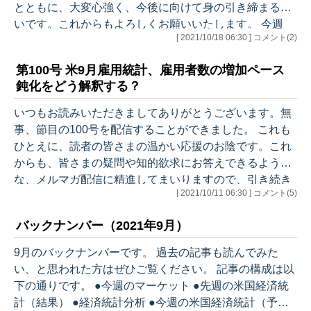
とともに、大変心強く、今後に向けて身の引き締まる思
いです。これからもよろしくお願いいたします。 今週
[ 2021/10/18 06:30 ] コメント(2)
は、インフレについて、様々な角度から分析していま
す。今後のマーケットを見る上でも重要なポイントにな
第100号 米9月雇用統計、雇用者数の増加ペース
りますので、ぜひお付き合いください。 それでは、今週
鈍化をどう解釈する？
のアウトラインです。 ●先週のマーケット ・相場雑感
●先週の米国経済統計（結果） ●経済統計分析 １. 消費
いつもお読みいただきましてありがとうございます。無
者物価指数（CPI）9月 ・CPIを高止まりさせたのは
事、節目の100号を配信することができました。 これも
・エネルギー上…
ひとえに、読者の皆さまの温かい応援のお陰です。これ
からも、皆さまの疑問や知的欲求にお答えできるよう
な、メルマガ配信に精進してまいりますので、引き続き
[ 2021/10/11 06:30 ] コメント(5)
よろしくお願いいたします。 それでは、今週のアウトラ
インです。 ●先週のマーケット ・相場雑感 ●先週の米
バックナンバー（2021年9月）
国経済統計（結果） ●経済統計分析 １. ISMサービス業
景況指数 9月 ２. 新規失業保険申請者数 ３. 雇用統計
9月のバックナンバーです。 過去の記事も読んでみた
9月 ・平均時給 ・25歳から54歳までのプライム
い、と思われた方はぜひご覧ください。 記事の構成は以
エイジ ・経済的理由によるパートタイム ・2…
下の通りです。 ●今週のマーケット ●先週の米国経済統
計（結果） ●経済統計分析 ●今週の米国経済統計（予