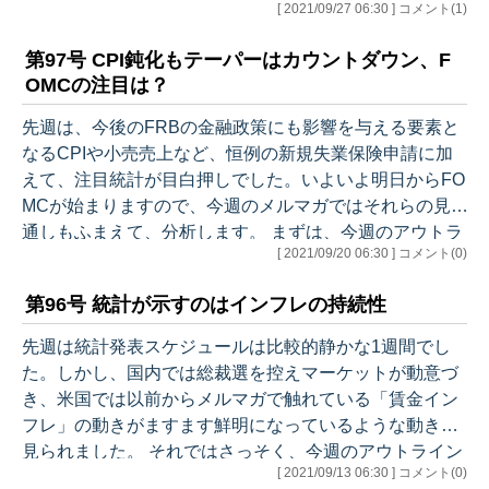
[ 2021/09/27 06:30 ] コメント(1)
ううえでも非常に重要な今回のFOMC。正しく理解して
おきましょう。 それでは、今週のアウトラインです。 ●
第97号 CPI鈍化もテーパーはカウントダウン、F
先週のマーケット ・市場を動揺させた中国恒大 ●先週
OMCの注目は？
の米国経済統計（結果） ●経済統計分析 １. 住宅着工
件数 8月 ２. 新築住宅販売件数 8月 ３. 中古住宅販売
先週は、今後のFRBの金融政策にも影響を与える要素と
件数 8月 ４. 米住宅需要に変化 ５. 新規失業保険申
なるCPIや小売売上など、恒例の新規失業保険申請に加
請…
えて、注目統計が目白押しでした。いよいよ明日からFO
MCが始まりますので、今週のメルマガではそれらの見
通しもふまえて、分析します。 まずは、今週のアウトラ
[ 2021/09/20 06:30 ] コメント(0)
インです。 ●先週のマーケット ・相場雑感 ・中国恒
大デフォルト懸念 ●先週の米国経済統計（結果） ●経済
第96号 統計が示すのはインフレの持続性
統計分析 １. 消費者物価指数（CPI）8月 ・鈍化の
要因は ・それでも残る上昇圧力 ・CPI鈍化で状
先週は統計発表スケジュールは比較的静かな1週間でし
況は変わる？ ２. 小売売上高 8月 ・小売売上は加
た。しかし、国内では総裁選を控えマーケットが動意づ
速した？ ３. 連銀製造業サーベイ9月 ・NY連…
き、米国では以前からメルマガで触れている「賃金イン
フレ」の動きがますます鮮明になっているような動きも
見られました。 それではさっそく、今週のアウトライン
[ 2021/09/13 06:30 ] コメント(0)
です。 ●先週のマーケット ・相場雑感 ●先週の米国経