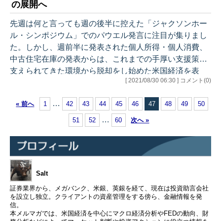
の展開へ
1月に行われるFOMC、およびそこで発表される金融政策
を占ううえでも、大変重要なポイントが目白押しです。
先週は何と言っても週の後半に控えた「ジャクソンホー
それでは、今週のアウトラインです。 ●先週のマーケッ
ル・シンポジウム」でのパウエル発言に注目が集りまし
ト ・相場雑感 ●先週の米国経済…
た。しかし、週前半に発表された個人所得・個人消費、
中古住宅在庫の発表からは、これまでの手厚い支援策に
支えられてきた環境から脱却をし始めた米国経済を表
[ 2021/08/30 06:30 ] コメント(0)
す、興味深いデータが見えてきます。 それでは、今週の
アウトラインです。 ●先週のマーケット ・国内の需要
…
« 前へ
1
42
43
44
45
46
47
48
49
50
喚起は道半ば ●先週の米国経済統計（結果） ●経済統計
分析 １. 個人所得・消費支出 7月 ・個人所得は大
…
51
52
60
次へ »
幅に上振れ ・PCEは増加も伸びは鈍化 ・PCE
増加はインフレの仕業 ・所得も消費も伸びたけれど
２. 中古住宅 …
Salt
証券業界から、メガバンク、米銀、英銀を経て、現在は投資助言会社
を設立し独立。クライアントの資産管理をする傍ら、金融情報を発
信。
本メルマガでは、米国経済を中心にマクロ経済分析やFEDの動向、財