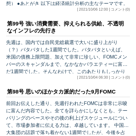
想） ●あとがき 以下は経済統計分析の主なテーマです。
[ 2021/10/06 12:00 ] コメント(0)
9/6 第95号 8月雇用統計、想定外の鈍化はなぜ？ １. IS
M製造業景況指数 8月 ２. ISMサービス業景況指数 8月
第99号 強い消費需要、抑えられる供給、不透明
３. 新規失業保険申請者数 ・ついに全州で特例措
なインフレの先行き
置失効 ４. 雇用統計 8月 ５. 雇用統計総論 ・想
定外の賃金の伸び ・金融政策への影響は？ ６. 今
先週は、国内では自民党総裁選で大いに盛り上がり
週のひとこと 9/13 …
（？）バタバタした1週間でした。バタバタといえば、
米国の債務上限問題、加えて非常に珍しい、FOMCメン
バーのスキャンダルまで、なかなかバラエティーに富ん
だ1週間でした。そんなわけで、このあたりもしっかり
[ 2021/10/04 06:30 ] コメント(0)
網羅しています。 それでは、今週のアウトラインです。
●先週のマーケット ・相場雑感 ●先週の米国経済統計
第98号 思いのほかタカ派的だった9月FOMC
（結果） ●経済統計分析 １. 個人所得・消費支出 8月
２. ISM製造業景況指数 8月 ３. ミシガンサーベイ 9
前回お伝えした通り、先週行われたFOMCは非常に示唆
月（確報値） ４. 新規失業保険申請者数 ・突出し
に富んだ内容でした。全てを詳らかにしなくとも、テー
て悪いカリフォルニア ５. 債務上限を巡るドタバタ
パリングのペースやその後の利上げスケジュールについ
６.…
て、市場参加者に伝える力は、卓越しています。 中国恒
大集団の話題で落ち着かない1週間でしたが、今後を占