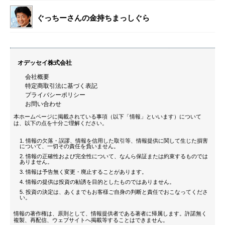
ぐっちーさんの金持ちまっしぐら
オデッセイ株式会社
会社概要
特定商取引法に基づく表記
プライバシーポリシー
お問い合わせ
本ホームページに掲載されている事項（以下「情報」といいます）について
は、以下の点を十分ご理解ください。
情報の欠落・誤謬、情報を信用した取引等、情報提供に関して生じた損害
について、一切その責任を負いません。
情報の正確性および完全性について、なんら保証または約束するものでは
ありません。
情報は予告無く変更・廃止することがあります。
情報の提供は投資の勧誘を目的としたものではありません。
投資の決定は、あくまでもお客様ご自身の判断と責任でおこなってくださ
い。
情報の著作権は、原則として、情報提供者である著者に帰属します。許諾無く
複製、再配信、ウェブサイトへ掲載等することはできません。