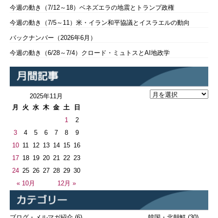
今週の動き（7/12～18）ベネズエラの地震とトランプ政権
今週の動き（7/5～11）米・イラン和平協議とイスラエルの動向
バックナンバー（2026年6月）
今週の動き（6/28～7/4）クロード・ミュトスとAI地政学
2025年11月
月
火
水
木
金
土
日
1
2
3
4
5
6
7
8
9
10
11
12
13
14
15
16
17
18
19
20
21
22
23
24
25
26
27
28
29
30
« 10月
12月 »
ブログ・メルマガ紹介
(6)
韓国・北朝鮮
(30)