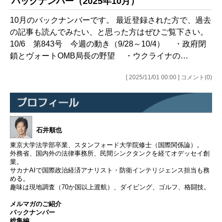
バックナンバー（2025年10月）
10月のバックナンバーです。 最近登録された方で、過去
の記事も読んでみたい、と思った方はぜひご覧下さい。
10/6 第843号 今週の動き（9/28～10/4） ・政府閉
鎖とヴォートOMB局長の野望 ・ウクライナの…
[ 2025/11/01 00:00 ] コメント(0)
石井順也
東京大学法学部卒業、スタンフォード大学院修士（国際関係論）。
外務省、国内外の法律事務所、民間シンクタンクを経てオデッセイ創
業。
サカナAIで国際政治経済アナリスト・防衛インテリジェンス担当も務
める。
趣味は現地調査（70か国以上渡航）、ダイビング、ゴルフ、格闘技。
メルマガのご紹介
バックナンバー
総集編