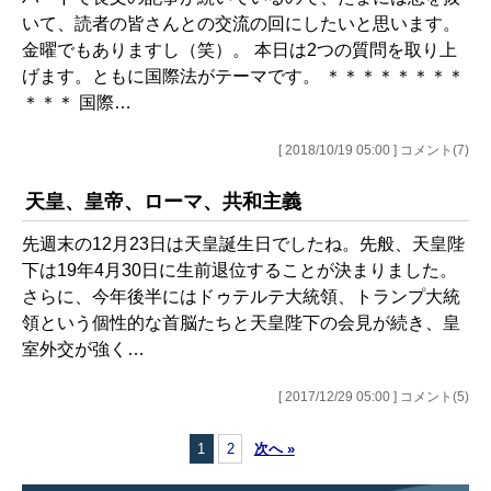
いて、読者の皆さんとの交流の回にしたいと思います。
金曜でもありますし（笑）。 本日は2つの質問を取り上
げます。ともに国際法がテーマです。 ＊＊＊＊＊＊＊＊
＊＊＊ 国際…
[ 2018/10/19 05:00 ] コメント(7)
天皇、皇帝、ローマ、共和主義
先週末の12月23日は天皇誕生日でしたね。先般、天皇陛
下は19年4月30日に生前退位することが決まりました。
さらに、今年後半にはドゥテルテ大統領、トランプ大統
領という個性的な首脳たちと天皇陛下の会見が続き、皇
室外交が強く…
[ 2017/12/29 05:00 ] コメント(5)
1
2
次へ »