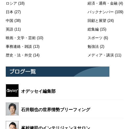
ロシア
(18)
経済・通商・金融
(4)
日本
(27)
バックナンバー
(109)
中国
(38)
回顧と展望
(24)
英語
(11)
総集編
(15)
映画・文学・芸術
(10)
スポーツ
(6)
事務連絡・雑談
(13)
勉強法
(2)
歴史・法・外交
(14)
メディア・講演
(11)
オデッセイ編集部
石井順也の世界情勢ブリーフィング
峯村健司のインテリジェンスサロン