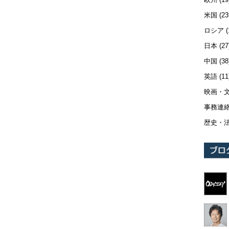
米国
(23
ロシア
(
日本
(27
中国
(38
英語
(11
映画・
事務連
歴史・