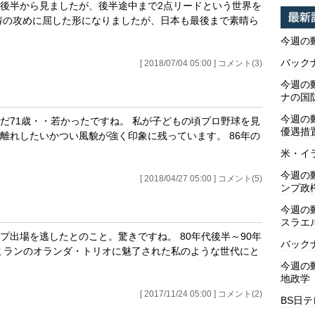
後半から見ましたが、後半途中まで2点リードという世界を
涛の攻めに屈した形になりましたが、日本も最後まで素晴ら
今週の
バックナ
[ 2018/07/04 05:00 ] コメント(3)
今週の動
ナの国
今週の
だ71歳・・若かったですね。 私が子どもの頃プロ野球を見
優遇措
離れしたいかつい風貌が強く印象に残っています。 86年の
米・イ
今週の
[ 2018/04/27 05:00 ] コメント(5)
ンプ政
今週の
スラエ
出場を逃したとのこと。驚きですね。 80年代後半～90年
バックナ
ミランのオランダ・トリオに魅了された私のような世代にと
今週の動
地政学
[ 2017/11/24 05:00 ] コメント(2)
BS日