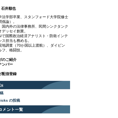
石井順也
学法学部卒業、スタンフォード大学院修士
関係論）。
、国内外の法律事務所、民間シンクタンク
オデッセイ創業。
AIで国際政治経済アナリスト・防衛インテ
ンス担当も務める。
現地調査（70か国以上渡航）、ダイビン
ルフ、格闘技。
ガのご紹介
ナンバー
ガ配信登録
稿
picks の投稿