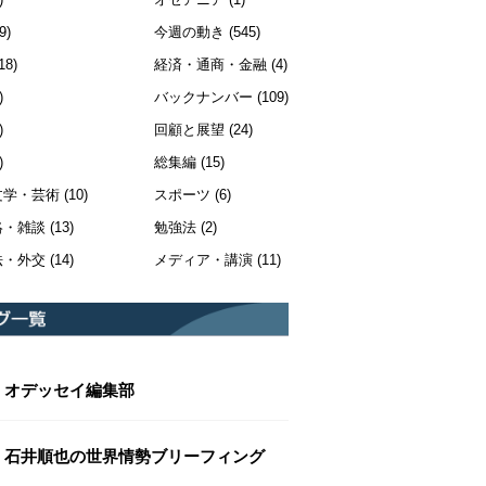
9)
今週の動き
(545)
18)
経済・通商・金融
(4)
)
バックナンバー
(109)
)
回顧と展望
(24)
)
総集編
(15)
文学・芸術
(10)
スポーツ
(6)
絡・雑談
(13)
勉強法
(2)
法・外交
(14)
メディア・講演
(11)
オデッセイ編集部
石井順也の世界情勢ブリーフィング