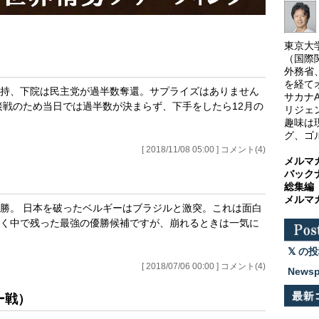
東京大
（国際
外務省
を経て
持、下院は民主党が過半数奪還。サプライズはありません
サカナ
接戦のため当日では過半数が決まらず、下手をしたら12月の
リジェ
趣味は
グ、ゴ
[ 2018/11/08 05:00 ] コメント(4)
メルマ
バック
総集編
メルマ
勝。 日本を破ったベルギーはブラジルと激突。これは面白
く中で残った最強の優勝候補ですが、崩れるときは一気に
の投
[ 2018/07/06 00:00 ] コメント(4)
News
ー戦）