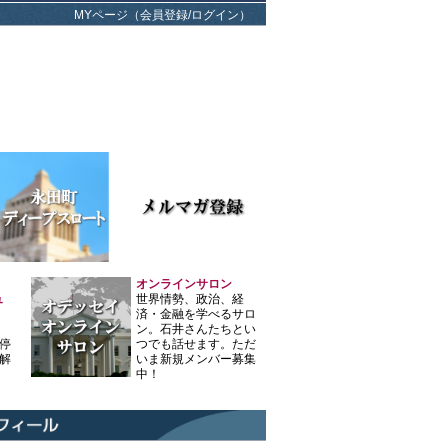
MYページ（会員登録/ログイン）
オンラインサロン
ュ
世界情勢、政治、経
済・金融を学べるサロ
ン。石井さんたちとい
停
つでも話せます。ただ
解
いま新規メンバー募集
中！