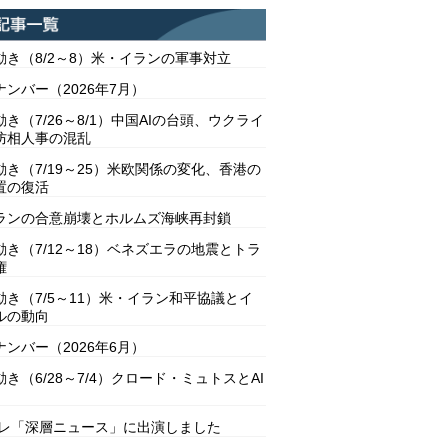
動き（8/2～8）米・イランの軍事対立
ンバー（2026年7月）
き（7/26～8/1）中国AIの台頭、ウクライ
防相人事の混乱
動き（7/19～25）米欧関係の変化、香港の
置の復活
ランの合意崩壊とホルムズ海峡再封鎖
動き（7/12～18）ベネズエラの地震とトラ
権
動き（7/5～11）米・イラン和平協議とイ
ルの動向
ンバー（2026年6月）
き（6/28～7/4）クロード・ミュトスとAI
テレ「深層ニュース」に出演しました