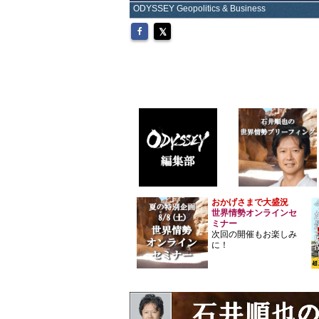
ODYSSEY Geopolitics & Business
おかげさまで大盛況
世界情勢オンラインセ
ミナー
次回の開催もお楽しみ
に！