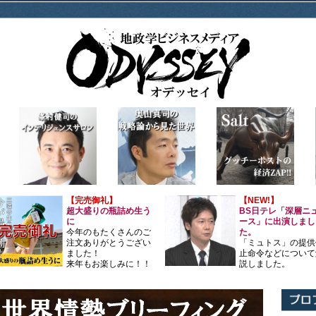
【完売御礼】
【NEW!】
超大盛りの瓶詰め生う
BS日テレ「深層ニ
に
ース」に出演しまし
今年のもたくさんのご
た。
注文ありがとうござい
「ミュトス」の提供
ました！
止命令などについて
来年もお楽しみに！！
説しました。