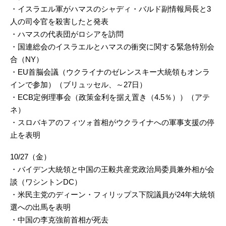
・イスラエル軍がハマスのシャディ・バルド副情報局長と3
人の司令官を殺害したと発表
・ハマスの代表団がロシアを訪問
・国連総会のイスラエルとハマスの衝突に関する緊急特別会
合（NY）
・EU首脳会議（ウクライナのゼレンスキー大統領もオンラ
インで参加）（ブリュッセル、～27日）
・ECB定例理事会（政策金利を据え置き（4.5％））（アテ
ネ）
・スロバキアのフィツォ首相がウクライナへの軍事支援の停
止を表明
10/27（金）
・バイデン大統領と中国の王毅共産党政治局委員兼外相が会
談（ワシントンDC）
・米民主党のディーン・フィリップス下院議員が24年大統領
選への出馬を表明
・中国の李克強前首相が死去