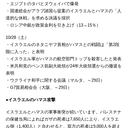
・エジプトのタバとヌウェイバで爆発
・国連総会がアラブ諸国ら提案のイスラエルとハマスの「人
道的な休戦」を求める決議を採択
・ロシア中銀が政策金利を引き上げ（13→15％）
10/28（土）
・イスラエルのネタニヤフ首相がハマスとの戦闘は「第2段
階に入った」と表明
・イスラエル軍がハマスの航空部門トップを殺害したと発表
・米共和党のペンス前副大統領が24年大統領選からの撤退を
表明
・ウクライナ和平に関する会議（マルタ、～29日）
・G7貿易相会合（大阪、～29日）
●イスラエルのハマス攻撃
イスラエルとハマスの軍事衝突が続いています。パレスチナ
の保健当局によればガザの死者は7,650人に上り、イスラエ
ル側（1,400人）と合わせると、双方の死者は9,000人を超え