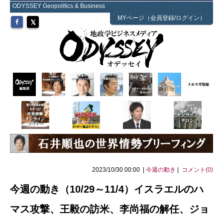
ODYSSEY Geopolitics & Business
MYページ（会員登録/ログイン）
2023/10/30 00:00 |
今週の動き
|
コメント(0)
今週の動き（10/29～11/4）イスラエルのハ
マス攻撃、王毅の訪米、李尚福の解任、ジョ