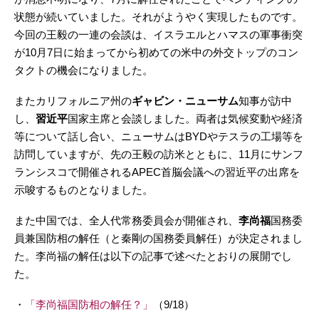
状態が続いていました。それがようやく実現したものです。
今回の王毅の一連の会談は、イスラエルとハマスの軍事衝突
が10月7日に始まってから初めての米中の外交トップのコン
タクトの機会になりました。
またカリフォルニア州の
ギャビン・ニューサム
知事が訪中
し、
習近平
国家主席と会談しました。両者は気候変動や経済
等について話し合い、ニューサムはBYDやテスラの工場等を
訪問していますが、先の王毅の訪米とともに、11月にサンフ
ランシスコで開催されるAPEC首脳会議への習近平の出席を
示唆するものとなりました。
また中国では、全人代常務委員会が開催され、
李尚福
国務委
員兼国防相の解任（と秦剛の国務委員解任）が決定されまし
た。李尚福の解任は以下の記事で述べたとおりの展開でし
た。
・
「李尚福国防相の解任？」
（9/18）