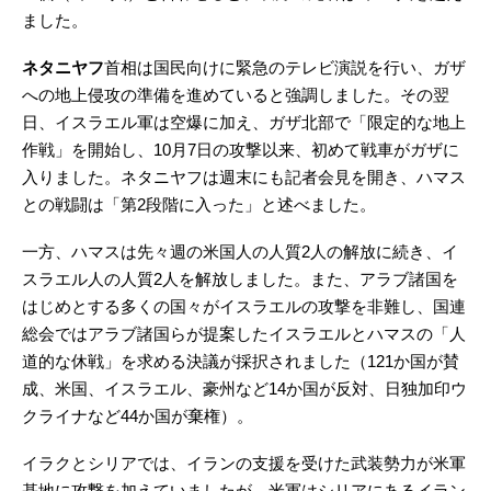
ました。
ネタニヤフ
首相は国民向けに緊急のテレビ演説を行い、ガザ
への地上侵攻の準備を進めていると強調しました。その翌
日、イスラエル軍は空爆に加え、ガザ北部で「限定的な地上
作戦」を開始し、10月7日の攻撃以来、初めて戦車がガザに
入りました。ネタニヤフは週末にも記者会見を開き、ハマス
との戦闘は「第2段階に入った」と述べました。
一方、ハマスは先々週の米国人の人質2人の解放に続き、イ
スラエル人の人質2人を解放しました。また、アラブ諸国を
はじめとする多くの国々がイスラエルの攻撃を非難し、国連
総会ではアラブ諸国らが提案したイスラエルとハマスの「人
道的な休戦」を求める決議が採択されました（121か国が賛
成、米国、イスラエル、豪州など14か国が反対、日独加印ウ
クライナなど44か国が棄権）。
イラクとシリアでは、イランの支援を受けた武装勢力が米軍
基地に攻撃を加えていましたが、米軍はシリアにあるイラン