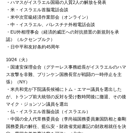
・ハマスがイスラエル国籍の人質2人の解放を発表
・米・イスラエル首脳電話会談
・米中次官級経済作業部会（オンライン）
・中・イスラエル、パレスチナ外相電話会談
・EU外相理事会（経済的威圧への対抗措置の新規則を承
認）（ルクセンブルク）
・日中平和友好条約45周年
10/24（火）
・国連安保理会合（グテーレス事務総長がイスラエルのハマ
ス攻撃を非難、ブリンケン国務長官が戦闘の一時停止を主
張）（NY）
・米共和党が下院議長候補にトム・エマー議員を選出した
が、トランプ前大統領の反対を受け数時間後に撤退、その後
マイク・ジョンソン議員を選出
・仏・イスラエル首脳会談（イスラエル）
・中国の全人代常務委員会（李尚福国務委員兼国防相と秦剛
国務委員の解任、藍仏安・財政省党組書記の財政相就任を決