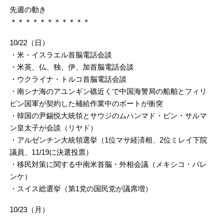
先週の動き
＊＊＊＊＊＊＊＊＊＊＊
10/22（日）
・米・イスラエル首脳電話会談
・米英、仏、独、伊、加首脳電話会談
・ウクライナ・トルコ首脳電話会談
・南シナ海のアユンギン礁近くで中国海警局の船舶とフィリ
ピン国軍が契約した補給作業中のボートが衝突
・韓国の尹錫悦大統領とサウジのムハンマド・ビン・サルマ
ン皇太子が会談（リヤド）
・アルゼンチン大統領選挙（1位マサ経済相、2位ミレイ下院
議員、11/19に決選投票）
・移民対策に関する中南米首脳・外相会議（メキシコ・パレ
ンケ）
・スイス総選挙（第1党の国民党が議席増）
10/23（月）