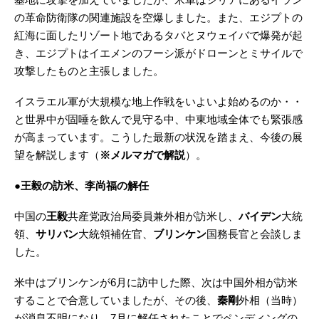
の革命防衛隊の関連施設を空爆しました。また、エジプトの
紅海に面したリゾート地であるタバとヌウェイバで爆発が起
き、エジプトはイエメンのフーシ派がドローンとミサイルで
攻撃したものと主張しました。
イスラエル軍が大規模な地上作戦をいよいよ始めるのか・・
と世界中が固唾を飲んで見守る中、中東地域全体でも緊張感
が高まっています。こうした最新の状況を踏まえ、今後の展
望を解説します（
※メルマガで解説
）。
●王毅の訪米、李尚福の解任
中国の
王毅
共産党政治局委員兼外相が訪米し、
バイデン
大統
領、
サリバン
大統領補佐官、
ブリンケン
国務長官と会談しま
した。
米中はブリンケンが6月に訪中した際、次は中国外相が訪米
することで合意していましたが、その後、
秦剛
外相（当時）
が消息不明になり、7月に解任されたことでペンディングの