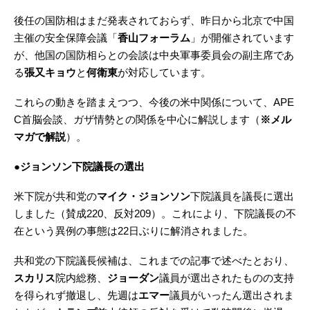
後任の国防相はまだ発表されておらず、昨日から北京で中国
主催の安全保障会議「
香山フォーラム
」が開催されています
が、他国の国防相らとの会談は中央軍事委員会の副主席であ
る
張又キョウ
と
何衛東
が対応しています。
これらの動きを踏まえつつ、今後の米中関係について、APE
C首脳会談、ガザ情勢との関係を中心に解説します（
※メル
マガで解説
）。
●ジョンソン下院議長の選出
米下院が共和党の
マイク・ジョンソン
下院議員を議長に選出
しました（賛成220、反対209）。これにより、下院議長の不
在という異例の事態は22日ぶりに解消されました。
共和党の下院議長候補は、これまでの記事で述べたとおり、
スカリス
院内総務、
ジョーダン
議員が選出されたものの支持
を得られず撤退し、先週は
エマー
議員がいったん選出されま