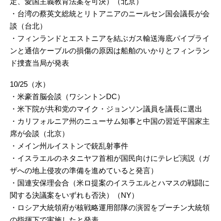
定、愛国主義教育法案を可決）（北京）
・台湾の蔡英文総統とリトアニアのニールセン国会議長が会
談（台北）
・フィンランドとエストニアを結ぶガス輸送海底パイプライ
ンと通信ケーブルの損傷の原因は船舶のいかりとフィンラン
ド捜査当局が発表
10/25（水）
・米豪首脳会談（ワシントンDC）
・米下院が共和党のマイク・ジョンソン議員を議長に選出
・カリフォルニア州のニューサム知事と中国の習近平国家主
席が会談（北京）
・メイン州ルイストンで銃乱射事件
・イスラエルのネタニヤフ首相が国民向けにテレビ演説（ガ
ザへの地上侵攻の準備を進めていると発言）
・国連安保理会合（米ロ提案のイスラエルとハマスの戦闘に
関する決議案をいずれも否決）（NY）
・ロシア大統領府が核戦略運用部隊の演習をプーチン大統領
の指揮下で実施したと発表