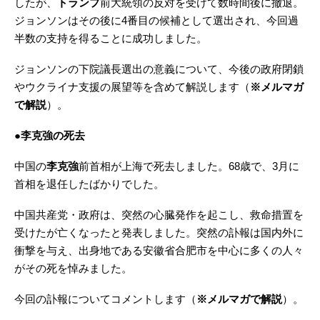
したが、
トランプ
前大統領の反対を受けて数時間後に撤退。
ジョンソンはその後に4番目の候補として選出され、今回過
半数の支持を得ることに成功しました。
ジョンソンの下院議長選出の意義について、今後の政府閉鎖
やウクライナ支援の展望等を含めて解説します（
※メルマガ
で解説
）。
●李克強の死去
中国の
李克強
前首相が上海で死去しました。68歳で、3月に
首相を退任したばかりでした。
中国共産党・政府は、突然の心臓発作を起こし、救命措置を
受けたが亡くなったと発表しました。突然の訃報は国内外に
衝撃を与え、出身地である安徽省合肥市を中心に多くの人々
がその死を悼みました。
今回の訃報についてコメントします（
※メルマガで解説
）。