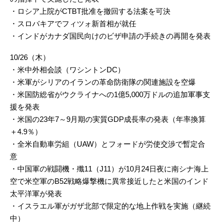
・ロシア上院がCTBT批准を撤回する法案を可決
・スロバキアでフィツォ新首相が就任
・インドがカナダ国民向けのビザ申請の手続きの再開を発表
10/26（木）
・米中外相会談（ワシントンDC）
・米軍がシリアのイランの革命防衛隊の関連施設を空爆
・米国防総省がウクライナへの1億5,000万ドルの追加軍事支
援を発表
・米国の23年7～9月期の実質GDP成長率の発表（年率換算
＋4.9％）
・全米自動車労組（UAW）とフォードが労使交渉で暫定合
意
・中国軍の戦闘機・殲11（J11）が10月24日夜に南シナ海上
空で米空軍のB52戦略爆撃機に異常接近したと米国のインド
太平洋軍が発表
・イスラエル軍がガザ北部で限定的な地上作戦を実施（継続
中）