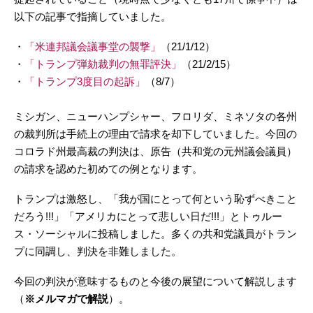
以下の記事で指摘していました。
・
「米連邦議会議事堂の襲撃」
（21/1/12）
・
「トランプ弾劾裁判の無罪評決」
（21/2/15）
・
「トランプ3度目の起訴」
（8/7）
ミシガン、ニューハンプシャー、フロリダ、ミネソタの各州
の裁判所は手続上の理由で請求を却下していました。今回の
コロラド州最高裁の判決は、原告（共和党の元州議会議員）
の請求を認めた初めての例となります。
トランプは激怒し、「我が国にとって何という恥ずべきこと
だろう!!!」「アメリカにとって悲しい日だ!!!」とトゥルー
ス・ソーシャルに投稿しました。多くの共和党議員がトラン
プに同調し、判決を非難しました。
今回の判決が意味するものと今後の展望について解説します
（
※メルマガで解説
）。