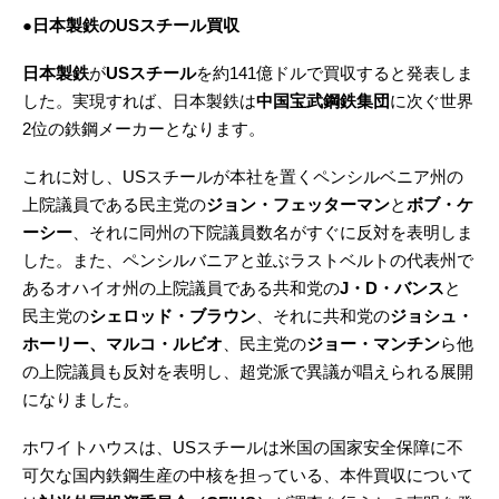
●日本製鉄のUSスチール買収
日本製鉄
が
USスチール
を約141億ドルで買収すると発表しま
した。実現すれば、日本製鉄は
中国宝武鋼鉄集団
に次ぐ世界
2位の鉄鋼メーカーとなります。
これに対し、USスチールが本社を置くペンシルベニア州の
上院議員である民主党の
ジョン・フェッターマン
と
ボブ・ケ
ーシー
、それに同州の下院議員数名がすぐに反対を表明しま
した。また、ペンシルバニアと並ぶラストベルトの代表州で
あるオハイオ州の上院議員である共和党の
J・D・バンス
と
民主党の
シェロッド・ブラウン
、それに共和党の
ジョシュ・
ホーリー、マルコ・ルビオ
、民主党の
ジョー・マンチン
ら他
の上院議員も反対を表明し、超党派で異議が唱えられる展開
になりました。
ホワイトハウスは、USスチールは米国の国家安全保障に不
可欠な国内鉄鋼生産の中核を担っている、本件買収について