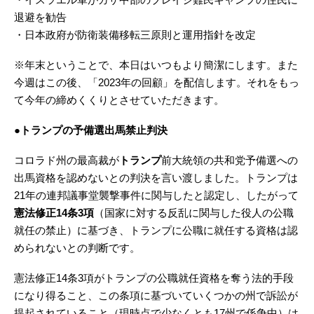
退避を勧告
・日本政府が防衛装備移転三原則と運用指針を改定
※年末ということで、本日はいつもより簡潔にします。また
今週はこの後、「2023年の回顧」を配信します。それをもっ
て今年の締めくくりとさせていただきます。
●トランプの予備選出馬禁止判決
コロラド州の最高裁が
トランプ
前大統領の共和党予備選への
出馬資格を認めないとの判決を言い渡しました。トランプは
21年の連邦議事堂襲撃事件に関与したと認定し、したがって
憲法修正14条3項
（国家に対する反乱に関与した役人の公職
就任の禁止）に基づき、トランプに公職に就任する資格は認
められないとの判断です。
憲法修正14条3項がトランプの公職就任資格を奪う法的手段
になり得ること、この条項に基づいていくつかの州で訴訟が
提起されていること（現時点で少なくとも17州で係争中）は