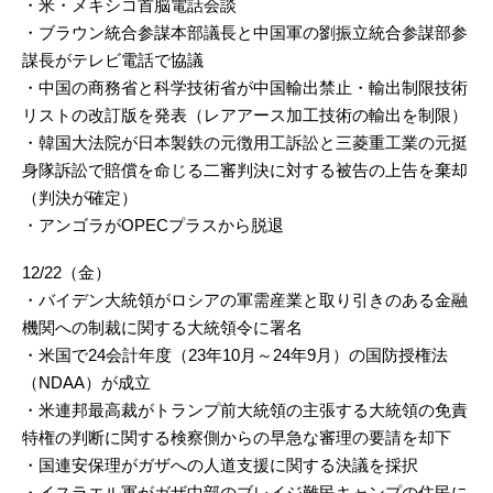
・米・メキシコ首脳電話会談
・ブラウン統合参謀本部議長と中国軍の劉振立統合参謀部参
謀長がテレビ電話で協議
・中国の商務省と科学技術省が中国輸出禁止・輸出制限技術
リストの改訂版を発表（レアアース加工技術の輸出を制限）
・韓国大法院が日本製鉄の元徴用工訴訟と三菱重工業の元挺
身隊訴訟で賠償を命じる二審判決に対する被告の上告を棄却
（判決が確定）
・アンゴラがOPECプラスから脱退
12/22（金）
・バイデン大統領がロシアの軍需産業と取り引きのある金融
機関への制裁に関する大統領令に署名
・米国で24会計年度（23年10月～24年9月）の国防授権法
（NDAA）が成立
・米連邦最高裁がトランプ前大統領の主張する大統領の免責
特権の判断に関する検察側からの早急な審理の要請を却下
・国連安保理がガザへの人道支援に関する決議を採択
・イスラエル軍がガザ中部のブレイジ難民キャンプの住民に