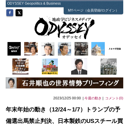
ODYSSEY Geopolitics & Business
MYページ（会員登録/ログイン）
2023/12/25 00:00 |
今週の動き
|
コメント(0)
年末年始の動き（12/24～1/7）トランプの予
備選出馬禁止判決、日本製鉄のUSスチール買