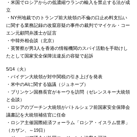
・米国でロシアからの低濃縮ウランの輸入を禁止する法が成
立
・NY州地裁でのトランプ前大統領の不倫の口止め料支払い
に関する業務記録の改竄容疑の事件の裁判でマイケル・コー
エン元顧問弁護士が証言
・中韓外相会談（北京）
・英警察が男3人を香港の情報機関のスパイ活動を手助けし
たとして国家安全保障法違反の容疑で起訴
5/14（火）
・バイデン大統領が対中関税の引き上げを発表
・米中のAIに関する協議（ジュネーブ）
・ブリンケン国務長官がキーウを訪問（ゼレンスキー大統領
と会談）
・ロシアのプーチン大統領がパトルシェフ前国家安全保障会
議書記を大統領補佐官に任命
・ロシア主催国際経済フォーラム「ロシア・イスラム世界」
（カザン、～19日）