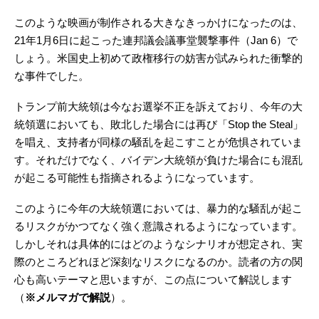
このような映画が制作される大きなきっかけになったのは、
21年1月6日に起こった連邦議会議事堂襲撃事件（Jan 6）で
しょう。米国史上初めて政権移行の妨害が試みられた衝撃的
な事件でした。
トランプ前大統領は今なお選挙不正を訴えており、今年の大
統領選においても、敗北した場合には再び「Stop the Steal」
を唱え、支持者が同様の騒乱を起こすことが危惧されていま
す。それだけでなく、バイデン大統領が負けた場合にも混乱
が起こる可能性も指摘されるようになっています。
このように今年の大統領選においては、暴力的な騒乱が起こ
るリスクがかつてなく強く意識されるようになっています。
しかしそれは具体的にはどのようなシナリオが想定され、実
際のところどれほど深刻なリスクになるのか。読者の方の関
心も高いテーマと思いますが、この点について解説します
（
※メルマガで解説
）。