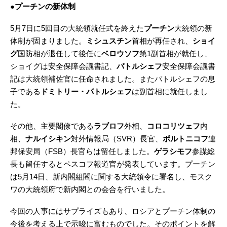
●プーチンの新体制
5月7日に5回目の大統領就任式を終えた
プーチン
大統領の新
体制が固まりました。
ミシュスチン
首相が再任され、
ショイ
グ
国防相が退任して後任に
ベロウソフ
第1副首相が就任し、
ショイグは安全保障会議書記、
パトルシェフ
安全保障会議書
記は大統領補佐官に任命されました。またパトルシェフの息
子である
ドミトリー・パトルシェフ
は副首相に就任しまし
た。
その他、主要閣僚である
ラブロフ
外相、
コロコリツェフ
内
相、
ナルイシキン
対外情報局（SVR）長官、
ボルトニコフ
連
邦保安局（FSB）長官らは留任しました。
ゲラシモフ
参謀総
長も留任するとペスコフ報道官が発表しています。プーチン
は5月14日、新内閣組閣に関する大統領令に署名し、モスク
ワの大統領府で新内閣との会合を行いました。
今回の人事にはサプライズもあり、ロシアとプーチン体制の
今後を考える上で示唆に富むものでした。そのポイントを解