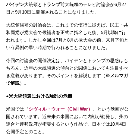
バイデン
大統領と
トランプ
前大統領のテレビ討論会が6月27
日と9月10日に開催されることになりました。
大統領候補の討論会は、これまでの慣行に従えば、民主・共
和両党が党大会で候補者を正式に指名した後、9月以降に行
われます。しかし今回は7月と8月の党大会の前、来月下旬と
いう異例の早い時期で行われることになりました。
今回の討論会の開催決定は、バイデンとトランプの思惑はも
ちろん、近年の大統領選の傾向との関係においても注目すべ
き意義があります。そのポイントを解説します（
※メルマガ
で解説
）。
●米大統領選における騒乱の危機
米国では『
シヴィル・ウォー（Civil War）
』という映画が公
開されています。近未来の米国において内戦が勃発し、州の
連合と連邦政府が衝突するという作品で、日本では10月4日
公開予定とのこと。