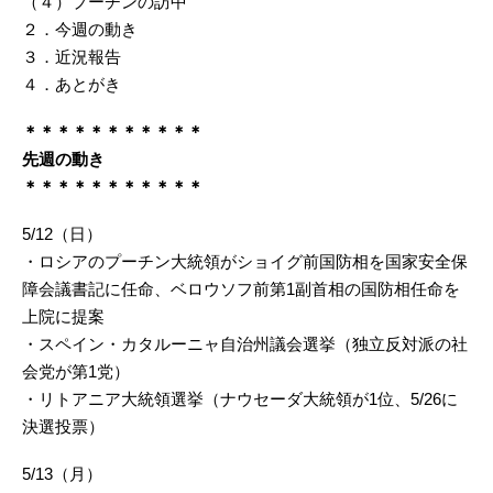
（４）プーチンの訪中
２．今週の動き
３．近況報告
４．あとがき
＊＊＊＊＊＊＊＊＊＊＊
先週の動き
＊＊＊＊＊＊＊＊＊＊＊
5/12（日）
・ロシアのプーチン大統領がショイグ前国防相を国家安全保
障会議書記に任命、ベロウソフ前第1副首相の国防相任命を
上院に提案
・スペイン・カタルーニャ自治州議会選挙（独立反対派の社
会党が第1党）
・リトアニア大統領選挙（ナウセーダ大統領が1位、5/26に
決選投票）
5/13（月）