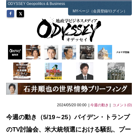
ODYSSEY Geopolitics & Business
MYページ（会員登録/ログイン）
2024/05/20 00:00 |
今週の動き
|
コメント(0)
今週の動き（5/19～25）バイデン・トランプ
のTV討論会、米大統領選における騒乱、プー