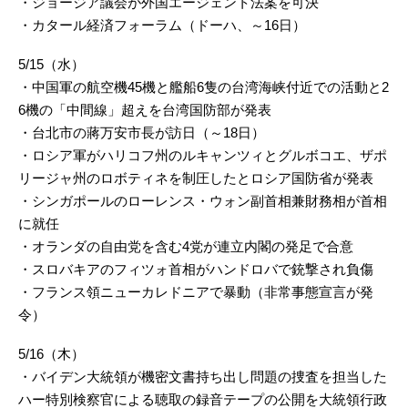
・ジョージア議会が外国エージェント法案を可決
・カタール経済フォーラム（ドーハ、～16日）
5/15（水）
・中国軍の航空機45機と艦船6隻の台湾海峡付近での活動と2
6機の「中間線」超えを台湾国防部が発表
・台北市の蔣万安市長が訪日（～18日）
・ロシア軍がハリコフ州のルキャンツィとグルボコエ、ザポ
リージャ州のロボティネを制圧したとロシア国防省が発表
・シンガポールのローレンス・ウォン副首相兼財務相が首相
に就任
・オランダの自由党を含む4党が連立内閣の発足で合意
・スロバキアのフィツォ首相がハンドロバで銃撃され負傷
・フランス領ニューカレドニアで暴動（非常事態宣言が発
令）
5/16（木）
・バイデン大統領が機密文書持ち出し問題の捜査を担当した
ハー特別検察官による聴取の録音テープの公開を大統領行政