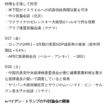
特権を主張して拒否
・米下院がイスラエルへの武器供給再開法案を可決
・中ロ首脳会談（北京）
・ウクライナのゼレンスキー大統領がハルキウ州を視察
・アラブ連盟首脳会議（マナマ）
5/17（金）
・ロシアの24年1～3月期の実質GDP成長率の発表（前年同
期比＋5.4％）
・APEC貿易相会合（ペルー・アレキパ、～18日）
5/18（土）
・中国共産党中央規律検査委員会が唐仁健農業農村相を重大
な規律違反の疑いで調査していると発表
・サリバン大統領補佐官とサウジのムハンマド・ビン・サル
マン皇太子が会談（リヤド）
●バイデン・トランプのTV討論会の開催