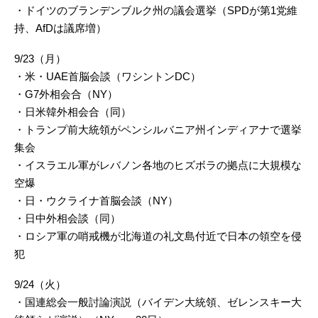
・ドイツのブランデンブルク州の議会選挙（SPDが第1党維
持、AfDは議席増）
9/23（月）
・米・UAE首脳会談（ワシントンDC）
・G7外相会合（NY）
・日米韓外相会合（同）
・トランプ前大統領がペンシルバニア州インディアナで選挙
集会
・イスラエル軍がレバノン各地のヒズボラの拠点に大規模な
空爆
・日・ウクライナ首脳会談（NY）
・日中外相会談（同）
・ロシア軍の哨戒機が北海道の礼文島付近で日本の領空を侵
犯
9/24（火）
・国連総会一般討論演説（バイデン大統領、ゼレンスキー大