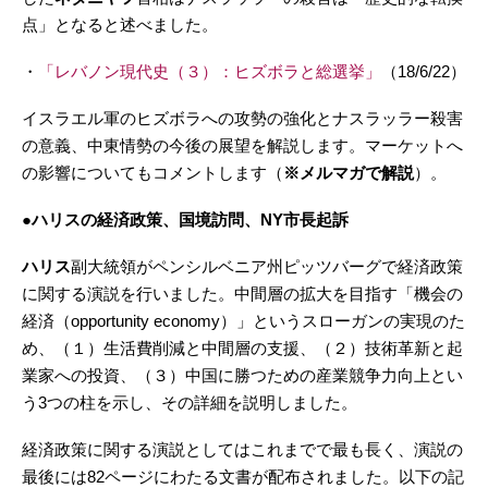
点」となると述べました。
・
「レバノン現代史（３）：ヒズボラと総選挙」
（18/6/22）
イスラエル軍のヒズボラへの攻勢の強化とナスラッラー殺害
の意義、中東情勢の今後の展望を解説します。マーケットへ
の影響についてもコメントします（
※メルマガで解説
）。
●ハリスの経済政策、国境訪問、NY市長起訴
ハリス
副大統領がペンシルベニア州ピッツバーグで経済政策
に関する演説を行いました。中間層の拡大を目指す「機会の
経済（opportunity economy）」というスローガンの実現のた
め、（１）生活費削減と中間層の支援、（２）技術革新と起
業家への投資、（３）中国に勝つための産業競争力向上とい
う3つの柱を示し、その詳細を説明しました。
経済政策に関する演説としてはこれまでで最も長く、演説の
最後には82ページにわたる文書が配布されました。以下の記