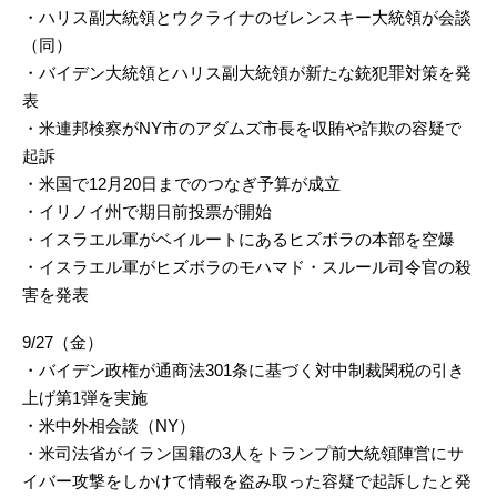
・ハリス副大統領とウクライナのゼレンスキー大統領が会談
（同）
・バイデン大統領とハリス副大統領が新たな銃犯罪対策を発
表
・米連邦検察がNY市のアダムズ市長を収賄や詐欺の容疑で
起訴
・米国で12月20日までのつなぎ予算が成立
・イリノイ州で期日前投票が開始
・イスラエル軍がベイルートにあるヒズボラの本部を空爆
・イスラエル軍がヒズボラのモハマド・スルール司令官の殺
害を発表
9/27（金）
・バイデン政権が通商法301条に基づく対中制裁関税の引き
上げ第1弾を実施
・米中外相会談（NY）
・米司法省がイラン国籍の3人をトランプ前大統領陣営にサ
イバー攻撃をしかけて情報を盗み取った容疑で起訴したと発