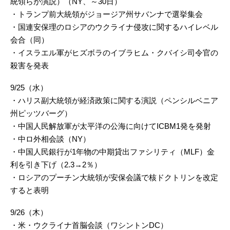
統領らが演説）（NY、～30日）
・トランプ前大統領がジョージア州サバンナで選挙集会
・国連安保理のロシアのウクライナ侵攻に関するハイレベル
会合（同）
・イスラエル軍がヒズボラのイブラヒム・クバイシ司令官の
殺害を発表
9/25（水）
・ハリス副大統領が経済政策に関する演説（ペンシルベニア
州ピッツバーグ）
・中国人民解放軍が太平洋の公海に向けてICBM1発を発射
・中ロ外相会談（NY）
・中国人民銀行が1年物の中期貸出ファシリティ（MLF）金
利を引き下げ（2.3→2％）
・ロシアのプーチン大統領が安保会議で核ドクトリンを改定
すると表明
9/26（木）
・米・ウクライナ首脳会談（ワシントンDC）