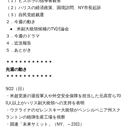
（１）ヒズボラの指導者殺害
（２）ハリスの経済政策、国境訪問、NY市長起訴
（３）自民党総裁選
２．今週の動き
● 米副大統領候補のTV討論会
３．今週のドラマ
４．近況報告
５．あとがき
＊＊＊＊＊＊＊＊＊＊＊
先週の動き
＊＊＊＊＊＊＊＊＊＊＊
9/22（日）
・米超党派の退役軍人や外交安全保障を担当した元高官ら70
0人以上がハリス副大統領への支持を表明
・ウクライナのゼレンスキー大統領がペンシルベニア州スク
ラントンの砲弾生産工場を視察
・国連「未来サミット」（NY、～23日）