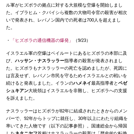
ル軍がヒズボラの拠点に対する大規模な空爆を開始しまし
た。イブラヒム・クバイシら複数の大物司令官の殺害が相次
いで発表され、レバノン国内での死者は700人を超えまし
た。
・
「ヒズボラの通信機器の爆発」
（9/23）
イスラエル軍の空爆はベイルートにあるヒズボラの本部に及
び、
ハッサン・ナスラッラー
指導者の殺害が発表されまし
た。ヒズボラもナスラッラーの死亡を認めましたが、死因に
は言及せず、レバノン市民を守るためイスラエルとの戦いを
続けると発表しました。イランの
ハメネイ
最高指導者と
ペゼ
シュキアン
大統領はイスラエルを非難し、ヒズボラへの支援
を訴えました。
ナスラッラーはヒズボラが82年に結成されたときからのメン
バーで、92年からトップに就任し、30年以上にわたり組織を
率いてきた人物です（以下の記事参照）。国連総会から帰国
した
ネタニヤフ
首相はナスラッラーの殺害は「歴史的な転換