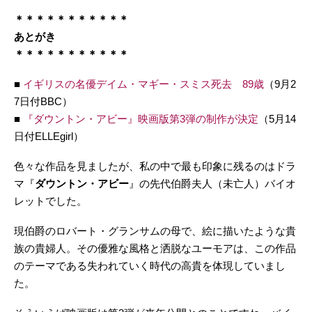
＊＊＊＊＊＊＊＊＊＊＊
あとがき
＊＊＊＊＊＊＊＊＊＊＊
■
イギリスの名優デイム・マギー・スミス死去 89歳
（9月2
7日付BBC）
■
『ダウントン・アビー』映画版第3弾の制作が決定
（5月14
日付ELLEgirl）
色々な作品を見ましたが、私の中で最も印象に残るのはドラ
マ『
ダウントン・アビー
』の先代伯爵夫人（未亡人）バイオ
レットでした。
現伯爵のロバート・グランサムの母で、絵に描いたような貴
族の貴婦人。その優雅な風格と洒脱なユーモアは、この作品
のテーマである失われていく時代の高貴を体現していまし
た。