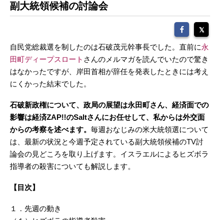
副大統領候補の討論会
自民党総裁選を制したのは石破茂元幹事長でした。直前に
永
田町ディープスロート
さんのメルマガを読んでいたので驚き
はなかったですが、岸田首相が辞任を発表したときには考え
にくかった結末でした。
石破新政権について、政局の展望は永田町さん、経済面での
影響は経済ZAP!!のSaltさんにお任せして、私からは外交面
からの考察を述べます。
毎週おなじみの米大統領選について
は、最新の状況と今週予定されている副大統領候補のTV討
論会の見どころを取り上げます。イスラエルによるヒズボラ
指導者の殺害についても解説します。
【目次】
１．先週の動き