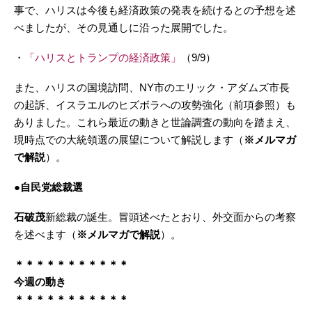
事で、ハリスは今後も経済政策の発表を続けるとの予想を述
べましたが、その見通しに沿った展開でした。
・
「ハリスとトランプの経済政策」
（9/9）
また、ハリスの国境訪問、NY市のエリック・アダムズ市長
の起訴、イスラエルのヒズボラへの攻勢強化（前項参照）も
ありました。これら最近の動きと世論調査の動向を踏まえ、
現時点での大統領選の展望について解説します（
※メルマガ
で解説
）。
●自民党総裁選
石破茂
新総裁の誕生。冒頭述べたとおり、外交面からの考察
を述べます（
※メルマガで解説
）。
＊＊＊＊＊＊＊＊＊＊＊
今週の動き
＊＊＊＊＊＊＊＊＊＊＊