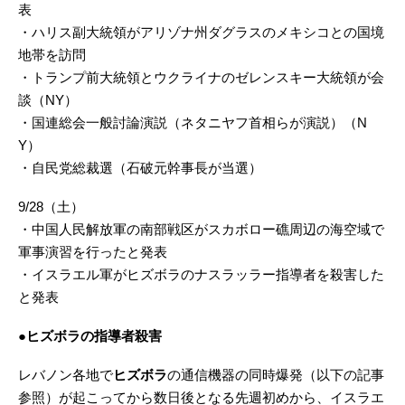
表
・ハリス副大統領がアリゾナ州ダグラスのメキシコとの国境
地帯を訪問
・トランプ前大統領とウクライナのゼレンスキー大統領が会
談（NY）
・国連総会一般討論演説（ネタニヤフ首相らが演説）（N
Y）
・自民党総裁選（石破元幹事長が当選）
9/28（土）
・中国人民解放軍の南部戦区がスカボロー礁周辺の海空域で
軍事演習を行ったと発表
・イスラエル軍がヒズボラのナスラッラー指導者を殺害した
と発表
●ヒズボラの指導者殺害
レバノン各地で
ヒズボラ
の通信機器の同時爆発（以下の記事
参照）が起こってから数日後となる先週初めから、イスラエ