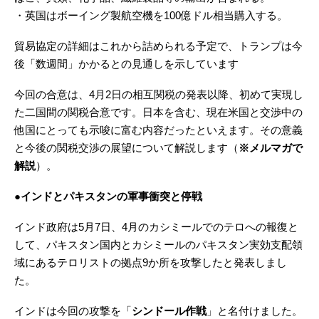
・英国はボーイング製航空機を100億ドル相当購入する。
貿易協定の詳細はこれから詰められる予定で、トランプは今
後「数週間」かかるとの見通しを示しています
今回の合意は、4月2日の相互関税の発表以降、初めて実現し
た二国間の関税合意です。日本を含む、現在米国と交渉中の
他国にとっても示唆に富む内容だったといえます。その意義
と今後の関税交渉の展望について解説します（
※メルマガで
解説
）。
●インドとパキスタンの軍事衝突と停戦
インド政府は5月7日、4月のカシミールでのテロへの報復と
して、パキスタン国内とカシミールのパキスタン実効支配領
域にあるテロリストの拠点9か所を攻撃したと発表しまし
た。
インドは今回の攻撃を「
シンドール作戦
」と名付けました。