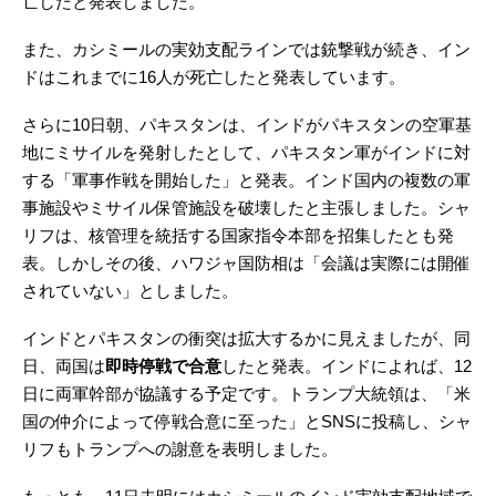
亡したと発表しました。
また、カシミールの実効支配ラインでは銃撃戦が続き、イン
ドはこれまでに16人が死亡したと発表しています。
さらに10日朝、パキスタンは、インドがパキスタンの空軍基
地にミサイルを発射したとして、パキスタン軍がインドに対
する「軍事作戦を開始した」と発表。インド国内の複数の軍
事施設やミサイル保管施設を破壊したと主張しました。シャ
リフは、核管理を統括する国家指令本部を招集したとも発
表。しかしその後、ハワジャ国防相は「会議は実際には開催
されていない」としました。
インドとパキスタンの衝突は拡大するかに見えましたが、同
日、両国は
即時停戦で合意
したと発表。インドによれば、12
日に両軍幹部が協議する予定です。トランプ大統領は、「米
国の仲介によって停戦合意に至った」とSNSに投稿し、シャ
リフもトランプへの謝意を表明しました。