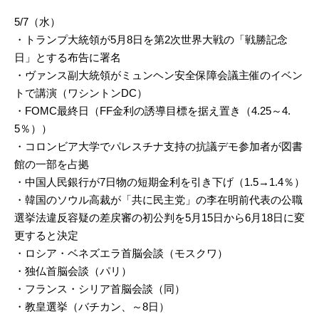
5/7（水）
・トランプ大統領が5月8日を第2次世界大戦の「戦勝記念
日」とする布告に署名
・ヴァンス副大統領がミュンヘン安全保障会議主催のイベン
トで講演（ワシントンDC）
・FOMC最終日（FF金利の誘導目標を据え置き（4.25～4.
5％））
・コロンビア大学でパレスチナ支持の抗議デモ参加者が図書
館の一部を占拠
・中国人民銀行が7日物の短期金利を引き下げ（1.5→1.4％）
・韓国のソウル高裁が「共に民主党」の李在明前代表の公職
選挙法違反容疑の差戻審の初公判を5月15日から6月18日に変
更すると決定
・ロシア・ベネズエラ首脳会談（モスクワ）
・独仏首脳会談（パリ）
・フランス・シリア首脳会談（同）
・教皇選挙（バチカン、～8日）