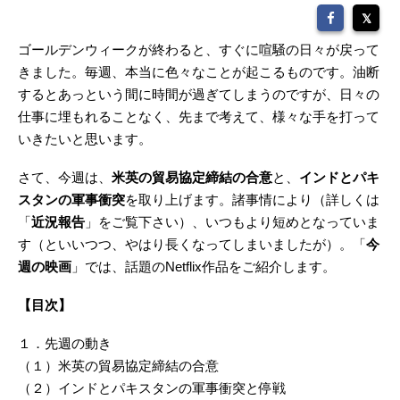
ゴールデンウィークが終わると、すぐに喧騒の日々が戻って
きました。毎週、本当に色々なことが起こるものです。油断
するとあっという間に時間が過ぎてしまうのですが、日々の
仕事に埋もれることなく、先まで考えて、様々な手を打って
いきたいと思います。
さて、今週は、
米英の貿易協定締結の合意
と、
インドとパキ
スタンの軍事衝突
を取り上げます。諸事情により（詳しくは
「
近況報告
」をご覧下さい）、いつもより短めとなっていま
す（といいつつ、やはり長くなってしまいましたが）。「
今
週の映画
」では、話題のNetflix作品をご紹介します。
【目次】
１．先週の動き
（１）米英の貿易協定締結の合意
（２）インドとパキスタンの軍事衝突と停戦