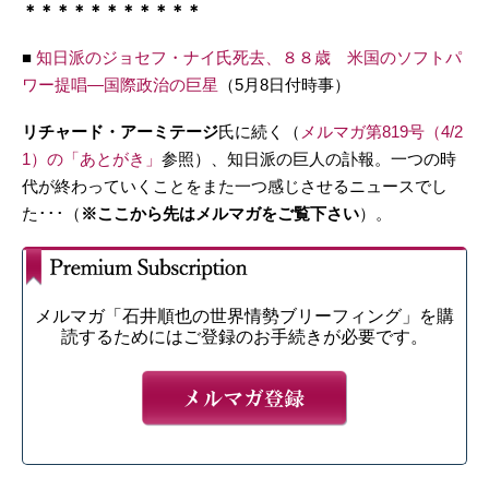
＊＊＊＊＊＊＊＊＊＊＊
■
知日派のジョセフ・ナイ氏死去、８８歳 米国のソフトパ
ワー提唱―国際政治の巨星
（5月8日付時事）
リチャード・アーミテージ
氏に続く（
メルマガ第819号（4/2
1）の「あとがき」
参照）、知日派の巨人の訃報。一つの時
代が終わっていくことをまた一つ感じさせるニュースでし
た･･･（
※ここから先はメルマガをご覧下さい
）。
メルマガ「石井順也の世界情勢ブリーフィング」を購
読するためにはご登録のお手続きが必要です。