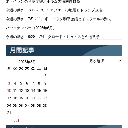
米・イランの合意崩壊とホルムズ海峡再封鎖
今週の動き（7/12～18）ベネズエラの地震とトランプ政権
今週の動き（7/5～11）米・イラン和平協議とイスラエルの動向
バックナンバー（2026年6月）
今週の動き（6/28～7/4）クロード・ミュトスとAI地政学
2026年8月
月
火
水
木
金
土
日
1
2
3
4
5
6
7
8
9
10
11
12
13
14
15
16
17
18
19
20
21
22
23
24
25
26
27
28
29
30
31
« 7月