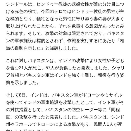
シンドールは、ヒンドゥー教徒の既婚女性が髪の分け目につ
ける赤色の粉で、今回のテロではヒンドゥー教徒の男性が主
な標的となり、犠牲となった男性に寄り添う妻の姿が大きく
取り上げられたことから、それを象徴する意図があったとみ
られます。そして、攻撃の対象は限定されており、パキスタ
ンの軍事施設は標的とされず、作戦を実行するにあたり「相
当の自制を示した」と強調しました。
これに対しパキスタンは、インドの攻撃により女性や子ども
を含む31人が死亡、57人が負傷したと発表しました。
シャリ
フ
首相とパキスタン軍はインドを強く非難し、報復を行う姿
勢を示しました。
そして8日、インドは、パキスタン軍がドローンやミサイル
を使ってインドの軍事施設を攻撃したとして、インド軍がそ
の対抗措置として、パキスタンの防空レーダー等に「同程
度」の攻撃を行ったと発表しました。パキスタンは、シンド
州やラホールでドローンによる攻撃があり、民間人1人が死