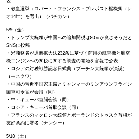
表
・教皇選挙（ロバート・フランシス・プレボスト枢機卿（レ
オ14世）を選出）（バチカン）
5/9（金）
・トランプ大統領が中国への追加関税は80％が良さそうだと
SNSに投稿
・米商務省が通商拡大法232条に基づく商用の航空機と航空
機エンジンへの関税に関する調査の開始を官報で公表
・ロシアの対独戦勝記念日式典（プーチン大統領が演説）
（モスクワ）
・中国の習近平国家主席とミャンマーのミンアウンフライン
国軍司令官が会談（同）
・中・キューバ首脳会談（同）
・ロシア・キューバ首脳会談（同）
・フランスのマクロン大統領とポーランドのトゥスク首相が
友好条約に署名（ナンシー）
5/10（土）