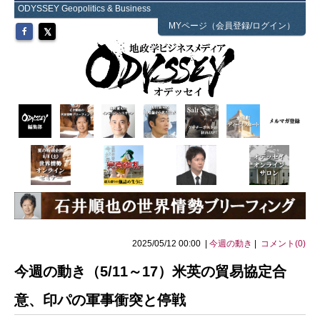
ODYSSEY Geopolitics & Business
MYページ（会員登録/ログイン）
2025/05/12 00:00 |
今週の動き
|
コメント(0)
今週の動き（5/11～17）米英の貿易協定合
意、印パの軍事衝突と停戦