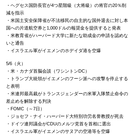
・ヘグセス国防長官が4つ星階級（大将級）の将官の20％削
減を指示
・米国土安全保障省が不法移民の自主的な国外退去に対し本
国への片道航空券と1,000ドルの報奨金を提供すると発表
・米教育省がハーバード大学に新たな助成金の申請を認めな
いと通告
・イスラエル軍がイエメンのホデイダ港を空爆
5/6（火）
・米・カナダ首脳会談（ワシントンDC）
・トランプ大統領がイエメンのフーシ派への攻撃を停止する
と表明
・米連邦最高裁がトランスジェンダーの米軍入隊禁止命令の
差止めを解除する判決
・FOMC（～7日）
・ジョセフ・ナイ・ハーバード大特別功労名誉教授が死去
・ドイツ連邦議会がCDUのメルツ党首を首相に選出
・イスラエル軍がイエメンのサヌアの空港等を空爆