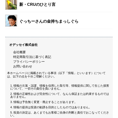
新・CRUのひとり言
ぐっちーさんの金持ちまっしぐら
オデッセイ株式会社
会社概要
特定商取引法に基づく表記
プライバシーポリシー
お問い合わせ
本ホームページに掲載されている事項（以下「情報」といいます）について
は、以下の点を十分ご理解ください。
情報の欠落・誤謬、情報を信用した取引等、情報提供に関して生じた損害
について、一切その責任を負いません。
情報の正確性および完全性について、なんら保証または約束するものでは
ありません。
情報は予告無く変更・廃止することがあります。
情報の提供は投資の勧誘を目的としたものではありません。
投資の決定は、あくまでもお客様ご自身の判断と責任でおこなってくださ
い。