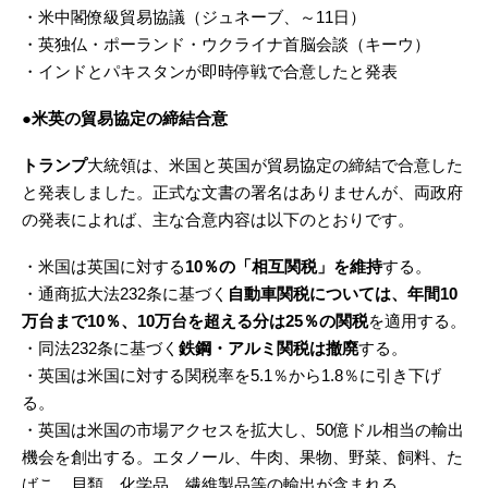
・米中閣僚級貿易協議（ジュネーブ、～11日）
・英独仏・ポーランド・ウクライナ首脳会談（キーウ）
・インドとパキスタンが即時停戦で合意したと発表
●米英の貿易協定の締結合意
トランプ
大統領は、米国と英国が貿易協定の締結で合意した
と発表しました。正式な文書の署名はありませんが、両政府
の発表によれば、主な合意内容は以下のとおりです。
・米国は英国に対する
10％の「相互関税」を維持
する。
・通商拡大法232条に基づく
自動車関税については、年間10
万台まで10％、10万台を超える分は25％の関税
を適用する。
・同法232条に基づく
鉄鋼・アルミ関税は撤廃
する。
・英国は米国に対する関税率を5.1％から1.8％に引き下げ
る。
・英国は米国の市場アクセスを拡大し、50億ドル相当の輸出
機会を創出する。エタノール、牛肉、果物、野菜、飼料、た
ばこ、貝類、化学品、繊維製品等の輸出が含まれる。