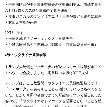
・中国国防部が中央軍事委員会の何衛東副主席、苗華委員を
含む幹部9人の党籍と軍籍の剝奪を発表
・マダガスカルのランドリアニリナ大佐が暫定大統領に就任
・村山元首相が死去
10/18（土）
・米国各地で「ノー・キングス」抗議デモ
・台湾の国民党の主席選挙（鄭麗文・前立法委員が当選）
●米・ウクライナ首脳会談
トランプ
大統領とウクライナの
ゼレンスキー
大統領がホワイ
トハウスで会談しました。両首脳の会談は3回目です。
トランプは、ここ数週間、ウクライナに長距離巡航ミサイル
「
トマホーク
」を供与することを検討していると述べてきま
した。しかし今回の会談ではその可能性について話しあった
ものの、「ウクライナがトマホークを必要としないことを望
む」「戦争が終わることを強く望んでいる」と発言。