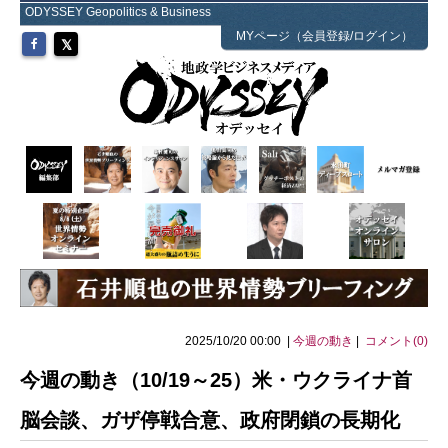
ODYSSEY Geopolitics & Business
MYページ（会員登録/ログイン）
2025/10/20 00:00 |
今週の動き
|
コメント(0)
今週の動き（10/19～25）米・ウクライナ首
脳会談、ガザ停戦合意、政府閉鎖の長期化