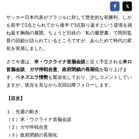
サッカー日本代表がブラジルに対して歴史的な初勝利。しか
も前半で2点とられてから後半で3点取り返すという逆境を跳
ね返す胸熱の展開。ちょうど日経の「私の履歴書」で岡田監
督の回顧が語られているところですが、あらためて時代の変
化を実感しました。
さて今週は、
米・ウクライナ首脳会談
と近く予定される
米ロ
首脳会談
、
ガザ停戦合意
、
政府閉鎖の長期化
を取り上げま
す。
ベネズエラ情勢
も緊迫化しており、少しコメントしてい
ますが、状況を見ながら次回以降フォローします。
【目次】
１．先週の動き
（１）米・ウクライナ首脳会談
（２）ガザ停戦合意
（３）政府閉鎖の長期化