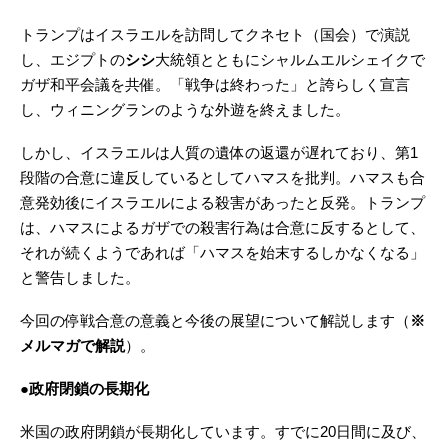
トランプはイスラエルを訪問してクネセト（国会）で演説
し、エジプトの
シシ
大統領とともにシャルムエルシェイクで
ガザ和平会議を共催。「戦争は終わった」と誇らしく宣言
し、ウィニングランのような外遊を終えました。
しかし、イスラエルは人質の遺体の返還が遅れており、第1
段階の合意に違反しているとしてハマスを批判。ハマスも合
意発効後にイスラエルによる殺害があったと反発。トランプ
は、ハマスによるガザでの殺害行為は合意に反するとして、
それが続くようであれば「ハマスを始末するしかなくなる」
と警告しました。
今回の停戦合意の意義と今後の展望について解説します（
※
メルマガで解説
）。
●政府閉鎖の長期化
米国の政府閉鎖が長期化しています。すでに20日間に及び、