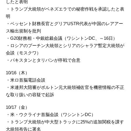
したと表明
・トランプ大統領がベネズエラでの秘密作戦を承認したと表
明
・ベッセント財務長官とグリアUSTR代表が中国のレアアー
ス輸出規制を批判
・G20財務相・中銀総裁会議（ワシントンDC、～16日）
・ロシアのプーチン大統領とシリアのシャラア暫定大統領が
会談（モスクワ）
・パキスタンとタリバンが停戦で合意
10/16（木）
・米ロ首脳電話会談
・米連邦大陪審がボルトン元大統領補佐官を機密情報の不正
な取り扱いの容疑で起訴
10/17（金）
・米・ウクライナ首脳会談（ワシントンDC）
・トランプ大統領が中大型トラックに25%の追加関税を課す
大統領布告に署名