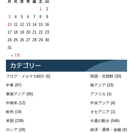
月
火
水
木
金
土
日
1
2
3
4
5
6
7
8
9
10
11
12
13
14
15
16
17
18
19
20
21
22
23
24
25
26
27
28
29
30
31
« 7月
ブログ・メルマガ紹介
(6)
韓国・北朝鮮
(30)
中東
(97)
南アジア
(33)
東南アジア
(95)
アフリカ
(3)
中南米
(12)
中央アジア
(4)
欧州
(19)
オセアニア
(1)
米国
(239)
今週の動き
(546)
ロシア
(18)
経済・通商・金融
(4)