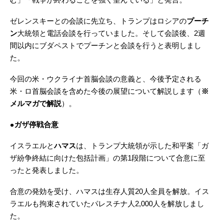
ゼレンスキーとの会談に先立ち、トランプはロシアの
プーチ
ン
大統領と電話会談を行っていました。そして会談後、2週
間以内にブダペストでプーチンと会談を行うと表明しまし
た。
今回の米・ウクライナ首脳会談の意義と、今後予定される
米・ロ首脳会談を含めた今後の展望について解説します（
※
メルマガで解説
）。
●ガザ停戦合意
イスラエルと
ハマス
は、トランプ大統領が示した和平案「ガ
ザ紛争終結に向けた包括計画」の第1段階について合意に至
ったと発表しました。
合意の発効を受け、ハマスは生存人質20人全員を解放。イス
ラエルも拘束されていたパレスチナ人2,000人を解放しまし
た。